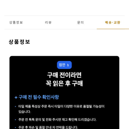
페
트/
러
상품정보
리뷰
문의
배송·
교환
그
커
상품정보
튼/
블
라
인
드
홈
데
코
수