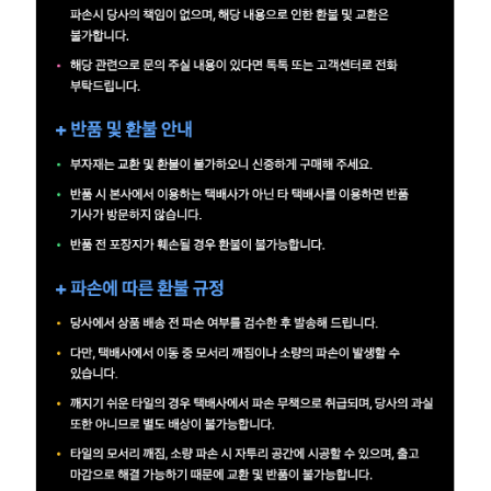
이
벤
트
기
획
전