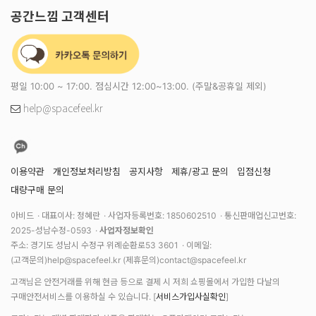
공간느낌 고객센터
평일 10:00 ~ 17:00. 점심시간 12:00~13:00. (주말&공휴일 제외)
help@spacefeel.kr
이용약관
개인정보처리방침
공지사항
제휴/광고 문의
입점신청
대량구매 문의
아비드
대표이사: 정혜란
사업자등록번호: 1850602510
통신판매업신고번호:
2025-성남수정-0593
사업자정보확인
주소: 경기도 성남시 수정구 위례순환로53 3601
이메일:
(고객문의)
help@spacefeel.kr
(제휴문의)
contact@spacefeel.kr
고객님은 안전거래를 위해 현금 등으로 결제 시 저희 쇼핑몰에서 가입한 다날의
구매안전서비스를 이용하실 수 있습니다. [
서비스가입사실확인
]