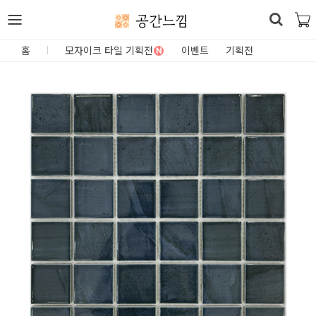
공간느낌
로
홈
모자이크 타일 기획전
이벤트
기획전
N
그
인
홈
카
테
고
리
DIY
자
재/