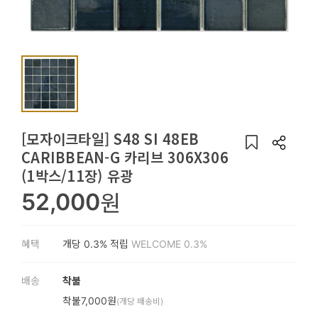
용
품
가
구
침
구
[모자이크타일] S48 SI 48EB
CARIBBEAN-G 카리브 306X306
인
(1박스/11장) 유광
테
52,000
원
리
어
혜택
개당
0.3%
적립
WELCOME 0.3%
소
품
배송
착불
카
착불7,000원
(개당 배송비)