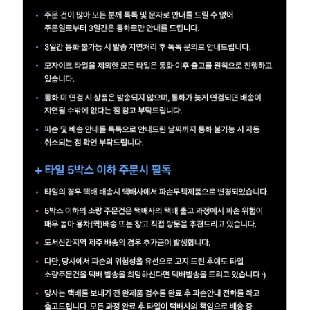
예
베
스
트
모
자
이
크
타
N
일
기
획
전