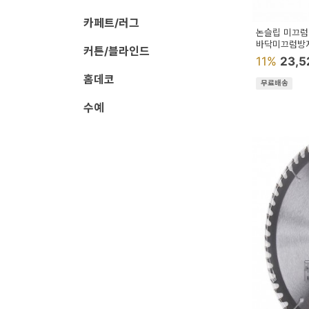
페
카페트/러그
트/
논슬립 미끄럼
바닥미끄럼방
러
커튼/블라인드
11%
23,
그
홈데코
무료배송
커
수예
튼/
블
라
인
드
홈
데
코
수