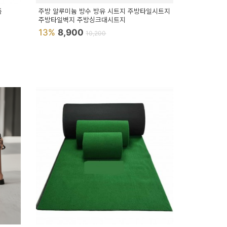
품
주방 알루미늄 방수 방유 시트지 주방타일시트지
주방타일벽지 주방싱크대시트지
13%
8,900
10,200