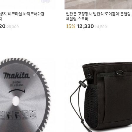
방지 데코타일 바닥코너마감
현관문 고정장치 발판식 도어홀더 문열림
지
페달형 스토퍼
520
15%
12,330
26,300
14,500