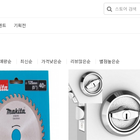
벤트
기획전
매량
순
|
최신
순
|
가격낮은
순
|
리뷰많은
순
|
별점높은
순