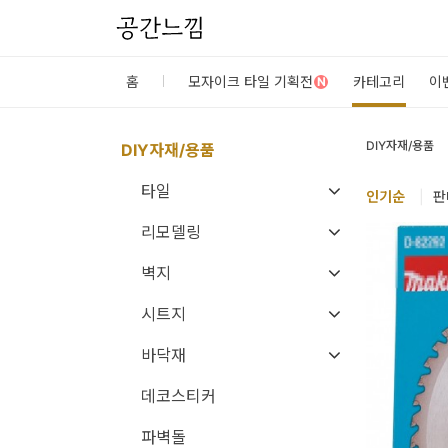
공간느낌
로
홈
모자이크 타일 기획전
카테고리
이
N
그
인
DIY자재/용품
DIY자재/용품
타일
홈
인기
순
|
판
카
리모델링
테
벽지
고
시트지
리
바닥재
DIY
데코스티커
자
재/
파벽돌