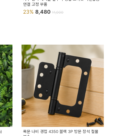
연결 고정 부품
23%
8,480
11,000
)
목문 나비 경첩 4350 블랙 3P 방문 장석 철물