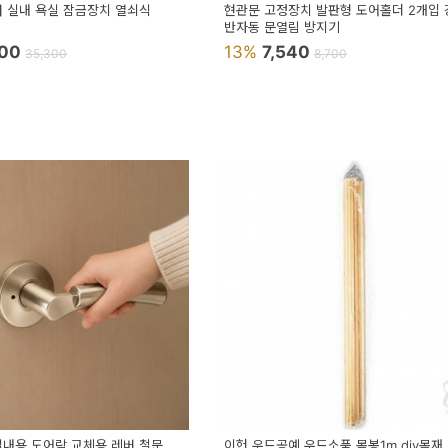
버 실내 욕실 잠금장치 열쇠식
현관문 고정장치 발판형 도어홀더 2개입 
반자동 문열림 방지기
900
13%
7,540
35,300
8,700
실내용 도어락 교체용 레버 철문
이헌 우드공예 우드소품 목봉1m diy목재