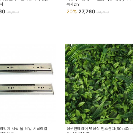
장치
목재DIY
160
20%
27,760
36,000
34,700
끼임방지 서랍 볼 레일 서랍레일
정원인테리어 벽장식 인조잔디(60x40cm