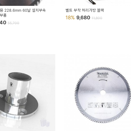
 228.6mm 60날 설치부속
벨트 부착 허리가방 블랙
리부품
18%
9,680
11,800
840
55,700