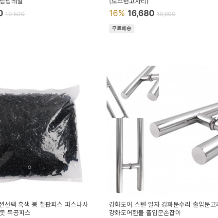
 댐핑레일
(보스턴고사리)
60
16%
16,680
10,500
19,800
무료배송
옵션선택 흑색 봉 철판피스 피스나사
강화도어 스텐 일자 강화문수리 출입문고
못 목공피스
강화도어핸들 출입문손잡이