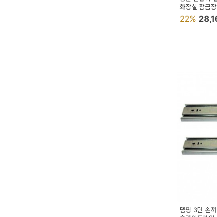
화장실 잠금
22%
28,
댐핑 3단 손