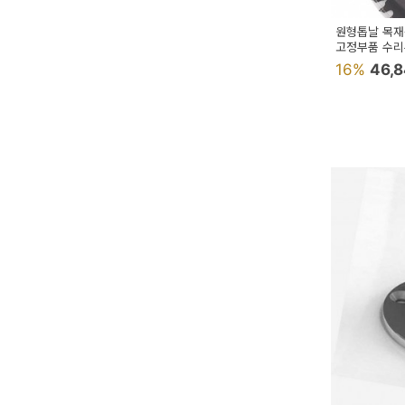
예
원형톱날 목재용
고정부품 수
베
16%
46,
스
트
모
자
이
크
타
N
일
기
획
전