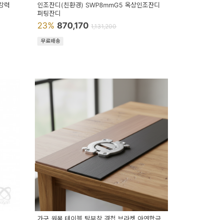
강력
인조잔디(친환경) SWP8mmG5 옥상인조잔디
퍼팅잔디
23%
870,170
1,131,200
무료배송
가구 원목 테이블 탈부착 경첩 브라켓 아연합금