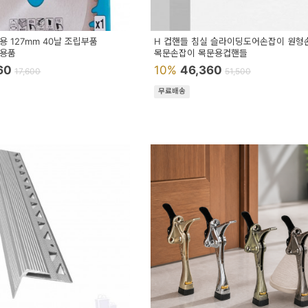
 127mm 40날 조립부품
H 컵핸들 침실 슬라이딩도어손잡이 원형
업용품
목문손잡이 목문용컵핸들
160
10%
46,360
17,600
51,500
무료배송