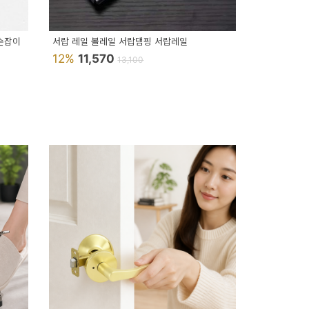
손잡이
서랍 레일 볼레일 서랍댐핑 서랍레일
12%
11,570
13,100