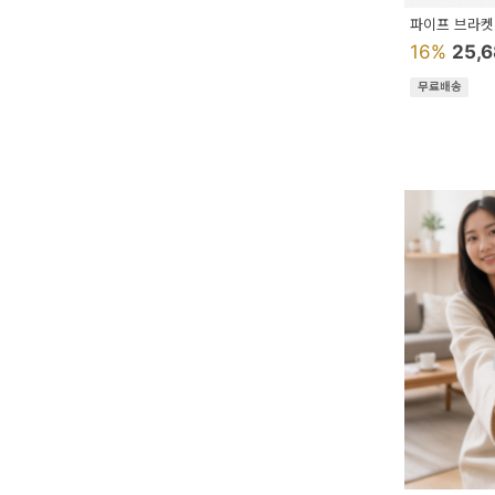
이
파이프 브라켓
벤
16%
25,
트
무료배송
기
획
전