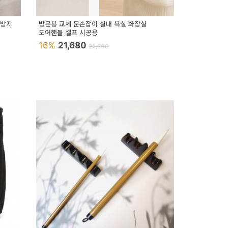
 방지
방문용 교체 문손잡이 실내 욕실 화장실
도어핸들 셀프 시공용
16%
21,680
25,800