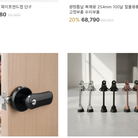
 파이프엔드캡 단구
원형톱날 목재용 254mm 100날 철물용
고정부품 수리부품
680
30,600
20%
68,790
86,000