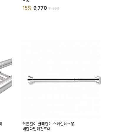
부속
15%
9,770
11,500
리
커튼걸이 빨래걸이 스테인레스봉
베란다빨래건조대