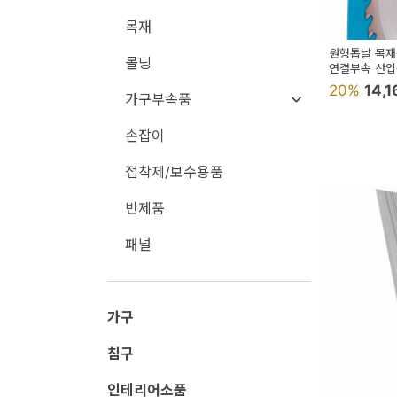
용
목재
품
원형톱날 목재용
몰딩
연결부속 산
가
20%
14,
가구부속품
구
침
손잡이
구
접착제/보수용품
인
반제품
테
패널
리
어
소
가구
품
침구
카
인테리어소품