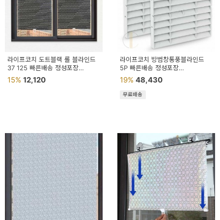
라이프코치 도트블랙 롤 블라인드
라이프코치 방범창통풍블라인드
37 125 빠른배송 정성포장
5P 빠른배송 정성포장
롤스크린블라인드 롤스크린
프라이버시보호가리개
15%
12,120
19%
48,430
시선차단가리개
무료배송