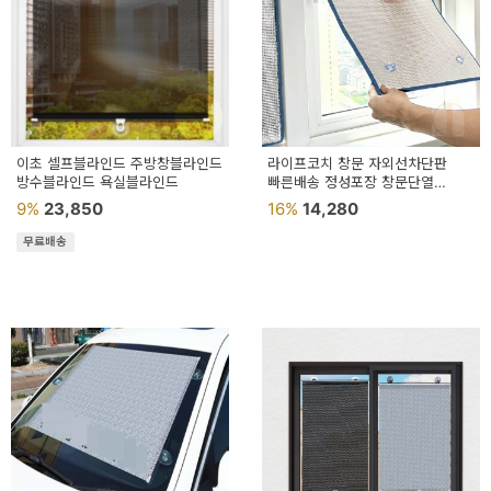
이초 셀프블라인드 주방창블라인드
라이프코치 창문 자외선차단판
방수블라인드 욕실블라인드
빠른배송 정성포장 창문단열
창문햇빛가리개
9%
23,850
16%
14,280
무료배송