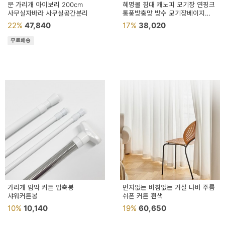
문 가리개 아이보리 200cm
혜명몰 침대 캐노피 모기장 연핑크
사무실자바라 사무실공간분리
통풍방충망 방수 모기장베이지
방지
22%
47,840
17%
38,020
무료배송
가리개 암막 커튼 압축봉
먼지없는 비침없는 거실 나비 주름
샤워커튼봉
쉬폰 커튼 흰색
10%
10,140
19%
60,650