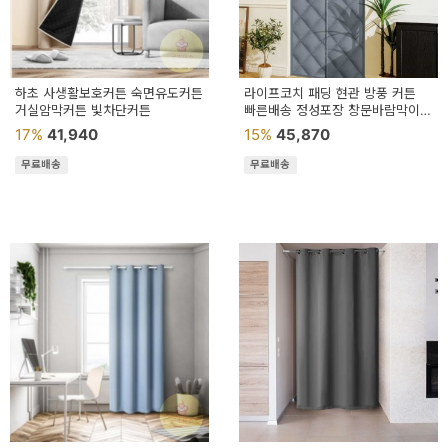
예
베
스
하초 사생활보호커튼 숙면유도커튼
라이프코치 패딩 현관 방풍 커튼
거실암막커튼 빛차단커튼
빠른배송 정성포장 창문바람막이
트
암막커텐
17%
41,940
15%
45,870
모
무료배송
무료배송
자
이
크
타
N
일
기
획
전