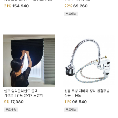
침대커튼 용모기장
21%
154,940
22%
69,260
무료배송
셀프 암막블라인드 블랙
원홀 주방 자바라 정리 원홀주방
거실블라인드 블라인드설치
실용 다용도
9%
17,380
11%
96,540
무료배송
무료배송