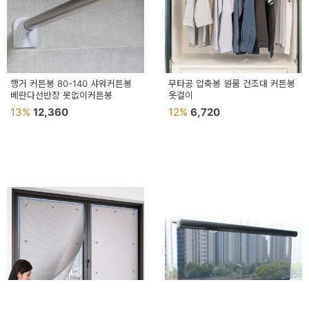
행거 커튼봉 80-140 샤워커튼봉
무타공 압축봉 원룸 건조대 커튼봉
베란다선반장 못없이커튼봉
옷걸이
13%
12,360
12%
6,720