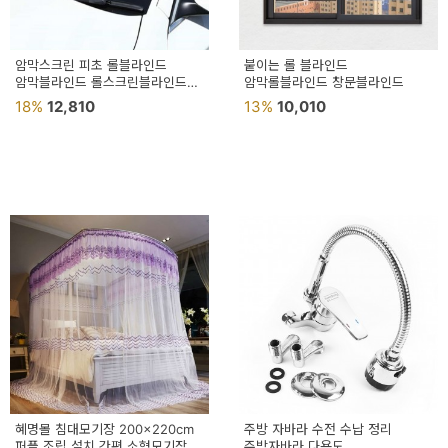
암막스크린 피초 롤블라인드
붙이는 롤 블라인드
암막블라인드 롤스크린블라인드
암막롤블라인드 창문블라인드
암막롤스크린
18%
12,810
13%
10,010
혜명몰 침대모기장 200x220cm
주방 자바라 수전 수납 정리
퍼플 조립 설치 간편 소형모기장
주방자바라 다용도