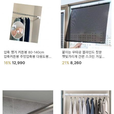
압축 행거 커튼봉 80-140cm
붙이는 무타공 블라인드 창문
압축커튼봉 주방압축봉 다용도봉
햇빛가리개 간편 스크린 거실
압축봉행거 커텐봉걸이
베란다 사무실
16%
12,990
21%
8,260