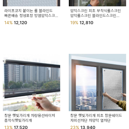
라이프코치 붙이는 롤 블라인드
암막스크린 피초 부착식롤스크린
빠른배송 정성포장 방염암막스크린
암막롤스크린 블라인드스크린
거실롤스크린
방염블라인드
14%
12,120
19%
12,810
창문 햇빛가리개 차량용선바이저
창문 햇빛가리개 피초 창문쉐이드
흡착식햇빛가리개
자외선차단 차양막 열차단
13%
17,520
23%
13,940