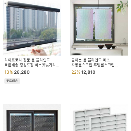
라이프코치 창문 롤 블라인드
붙이는 롤 블라인드 피초
빠른배송 정성포장 버스햇빛가리개
자동롤스크린 주방롤스크린
햇빛가리기
롤스크린블라인드 거실롤스크린
13%
26,280
22%
12,810
무료배송