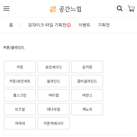
공간느낌
로
홈
모자이크 타일 기획전
이벤트
기획전
N
그
인
커튼/블라인드
홈
커튼
로만셰이드
실커튼
카
테
커튼/로만세트
블라인드
콤비블라인드
고
롤스크린
버티컬
바란스
리
비즈발
대나무발
캐노피
DIY
자
자바라
커튼액세서리
재/