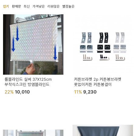
용
인기
판매량
최신
가격낮은
리뷰많은
별점높은
품
가
구
침
구
인
테
롤블라인드 실버 37X125cm
커튼브라켓 2p 커튼봉브라켓
부착식스크린 방염블라인드
못없이커튼 커튼봉걸이
리
22%
10,010
11%
9,230
어
소
품
카