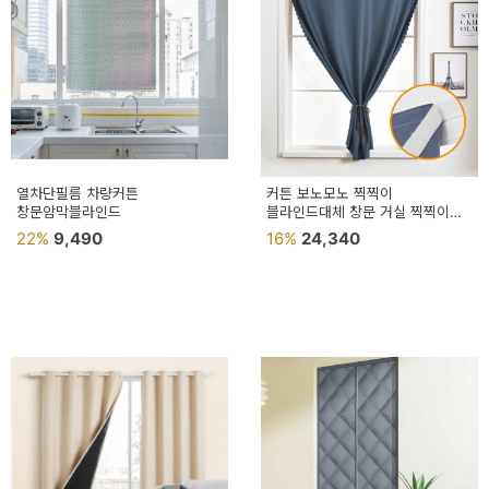
페
트/
러
그
커
튼/
열차단필름 차량커튼
커튼 보노모노 찍찍이
창문암막블라인드
블라인드대체 창문 거실 찍찍이
블
가구 인테리어
22%
9,490
16%
24,340
라
인
드
홈
데
코
수