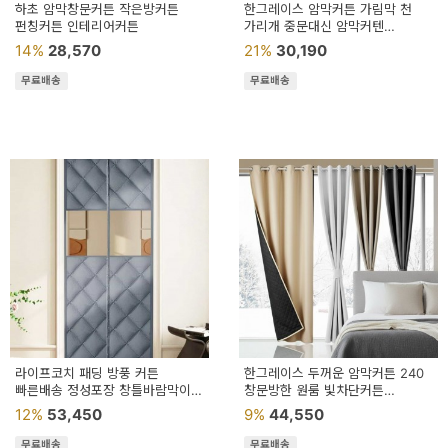
이
하초 암막창문커튼 작은방커튼
한그레이스 암막커튼 가림막 천
펀칭커튼 인테리어커튼
가리개 중문대신 암막커텐
벤
방한커튼
14%
28,570
21%
30,190
트
무료배송
무료배송
기
획
전
라이프코치 패딩 방풍 커튼
한그레이스 두꺼운 암막커튼 240
빠른배송 정성포장 창틀바람막이
창문방한 원룸 빛차단커튼
창문바람막이
창문형커튼
12%
53,450
9%
44,550
무료배송
무료배송