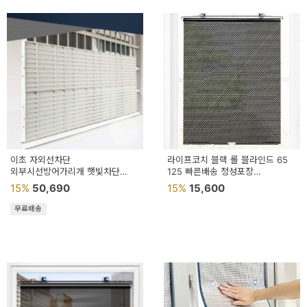
이초 자외선차단
라이프코치 블랙 롤 블라인드 65
외부시선방어가리개 햇빛차단
125 빠른배송 정성포장
방범창가림막
암막롤블라인드 방염블라인드
15%
50,690
15%
15,600
무료배송