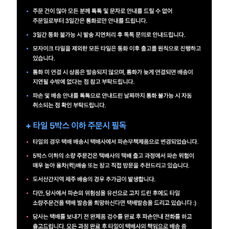
예
베
스
트
모
자
이
크
타
N
일
기
획
전