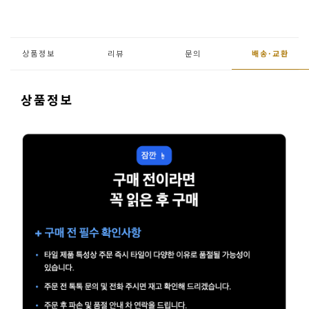
페
트/
러
상품정보
리뷰
문의
배송·
교환
그
커
상품정보
튼/
블
라
인
드
홈
데
코
수