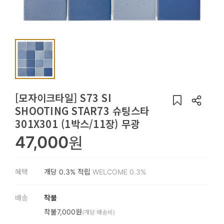
용
품
가
구
침
구
[모자이크타일] S73 SI
SHOOTING STAR73 슈팅스타
인
301X301 (1박스/11장) 무광
테
47,000
원
리
어
혜택
개당
0.3%
적립
WELCOME 0.3%
소
품
배송
착불
카
착불7,000원
(개당 배송비)