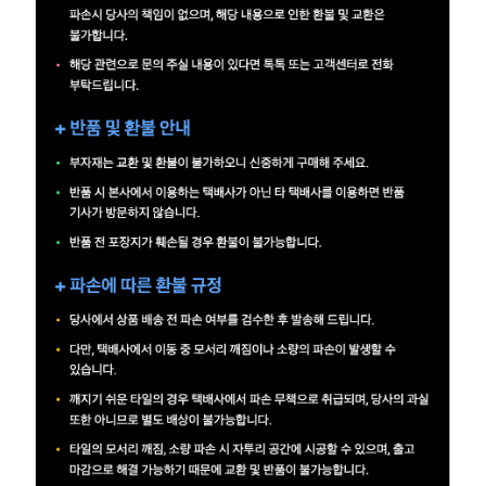
이
벤
트
기
획
전