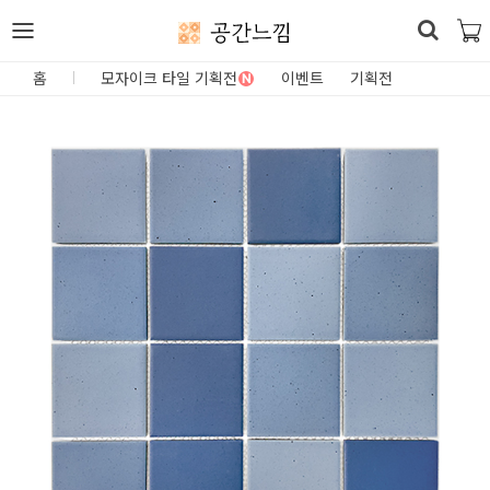
공간느낌
로
홈
모자이크 타일 기획전
이벤트
기획전
N
그
인
홈
카
테
고
리
DIY
자
재/