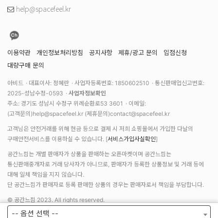
help@spacefeel.kr
이용약관
개인정보처리방침
공지사항
제휴/광고 문의
입점신청
대량구매 문의
아비드
대표이사: 정혜란
사업자등록번호: 1850602510
통신판매업신고번호:
2025-성남수정-0593
사업자정보확인
주소: 경기도 성남시 수정구 위례순환로53 3601
이메일:
(고객문의)
help@spacefeel.kr
(제휴문의)
contact@spacefeel.kr
고객님은 안전거래를 위해 현금 등으로 결제 시 저희 쇼핑몰에서 가입한 다날의
구매안전서비스를 이용하실 수 있습니다. [
서비스가입사실확인
]
공간느낌는 개별 판매자가 상품을 판매하는 오픈마켓이며 공간느낌는
통신판매중개자로 거래 당사자가 아니므로, 판매자가 등록한 상품정보 및 거래 등에
대해 일체 책임을 지지 않습니다.
단 공간느낌가 판매자로 등록 판매한 상품의 경우는 판매자로서 책임을 부담합니다.
© 공간느낌 2023. All rights reserved.
-- 옵션 선택 --