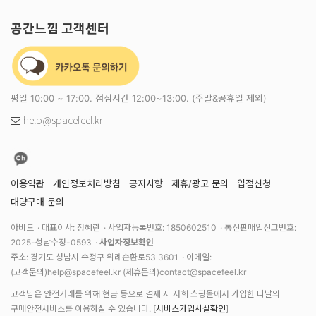
공간느낌 고객센터
평일 10:00 ~ 17:00. 점심시간 12:00~13:00. (주말&공휴일 제외)
help@spacefeel.kr
이용약관
개인정보처리방침
공지사항
제휴/광고 문의
입점신청
대량구매 문의
아비드
대표이사: 정혜란
사업자등록번호: 1850602510
통신판매업신고번호:
2025-성남수정-0593
사업자정보확인
주소: 경기도 성남시 수정구 위례순환로53 3601
이메일:
(고객문의)
help@spacefeel.kr
(제휴문의)
contact@spacefeel.kr
고객님은 안전거래를 위해 현금 등으로 결제 시 저희 쇼핑몰에서 가입한 다날의
구매안전서비스를 이용하실 수 있습니다. [
서비스가입사실확인
]