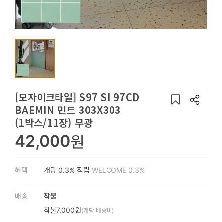
용
품
가
구
침
구
[모자이크타일] S97 SI 97CD
BAEMIN 민트 303X303
인
(1박스/11장) 무광
테
42,000
원
리
어
혜택
개당
0.3%
적립
WELCOME 0.3%
소
품
배송
착불
카
착불7,000원
(개당 배송비)