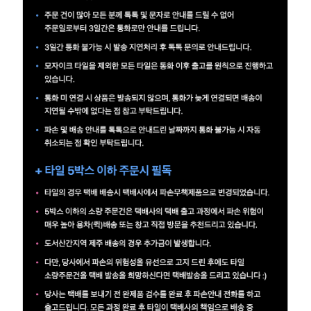
예
베
스
트
모
자
이
크
타
N
일
기
획
전