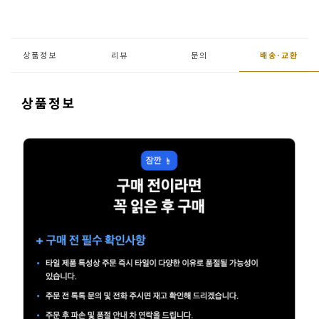
페
트/
러
상품정보
리뷰
문의
배송·
교환
그
커
상품정보
튼/
블
라
인
드
홈
데
코
수