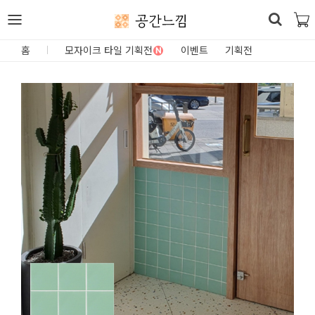
공간느낌
로
홈
모자이크 타일 기획전
이벤트
기획전
N
그
인
홈
카
테
고
리
DIY
자
재/