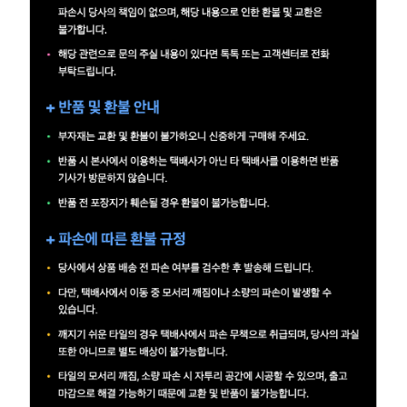
이
벤
트
기
획
전