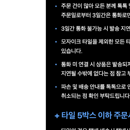
예
베
스
트
모
자
이
크
타
N
일
기
획
전