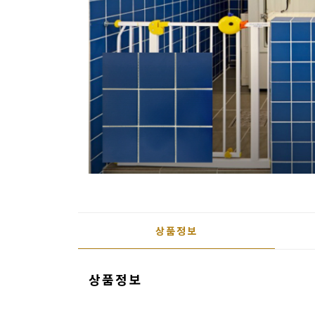
용
품
가
구
침
구
인
테
리
어
상품정보
소
품
상품정보
카