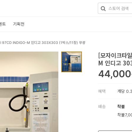
벤트
기획전
 97CD INDIGO-M 인디고 303X303 (1박스/11장) 무광
[모자이크타일] 
M 인디고 303
44,000
혜택
개당
0.
배송
착불
착불7,0