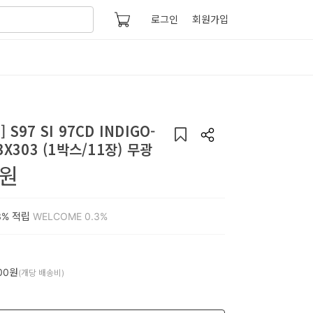
로그인
회원가입
S97 SI 97CD INDIGO-
X303 (1박스/11장) 무광
원
3%
적립
WELCOME 0.3%
00원
(개당 배송비)