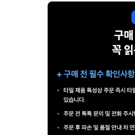
페
트/
러
그
커
튼/
블
라
인
드
홈
데
코
수