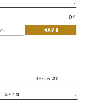
0
원
구니
바로구매
배송·
반품·
교환
-- 옵션 선택 --