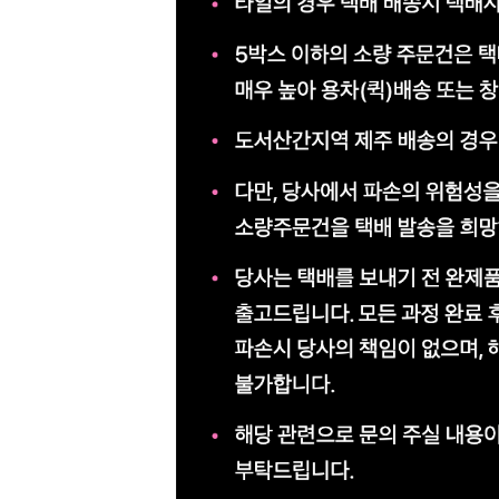
이
벤
트
기
획
전