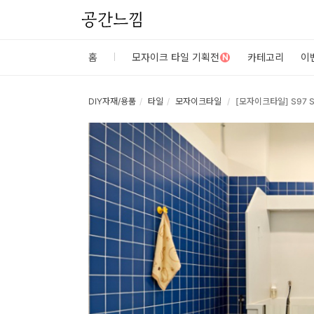
공간느낌
로
홈
모자이크 타일 기획전
카테고리
이
N
그
인
DIY자재/용품
타일
모자이크타일
[모자이크타일] S97 SI
홈
카
테
고
리
DIY
자
재/