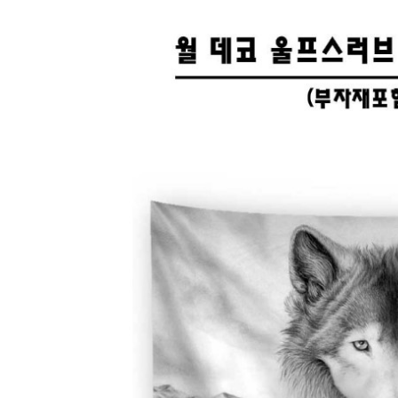
페
트/
러
그
커
튼/
블
라
인
드
홈
데
코
수