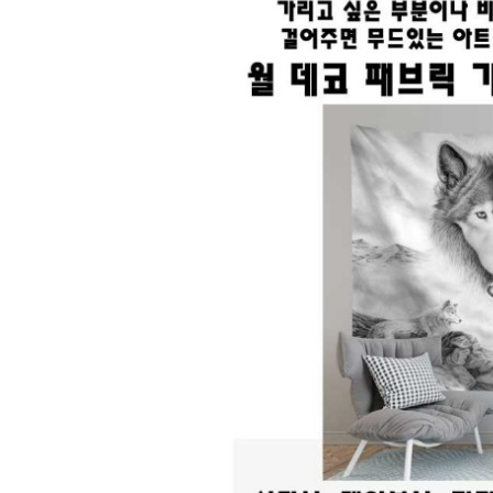
이
벤
트
기
획
전