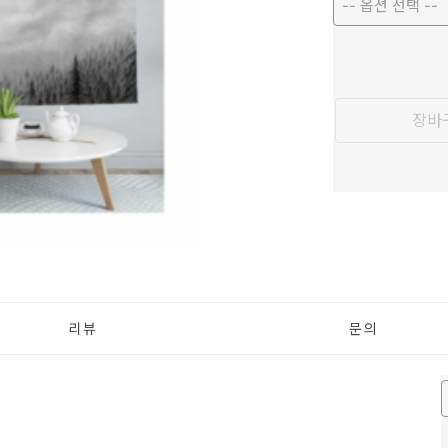
-- 옵션 선택 --
장바
리뷰
문의