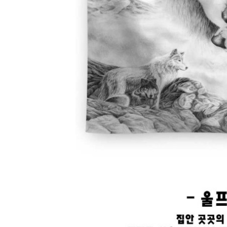
예
베
스
트
모
자
이
크
타
N
일
기
획
전