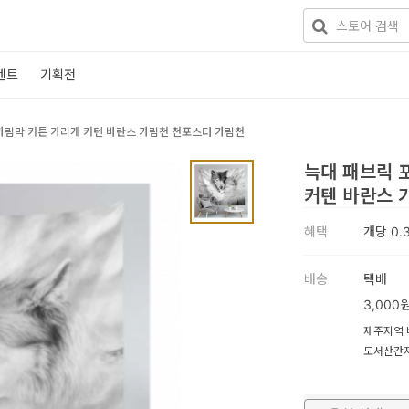
벤트
기획전
가림막 커튼 가리개 커텐 바란스 가림천 천포스터 가림천
늑대 패브릭 
커텐 바란스 
혜택
개당
0.
배송
택배
3,000
제주지역 배
도서산간지