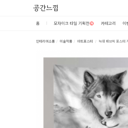
공간느낌
로
홈
모자이크 타일 기획전
카테고리
이
N
그
인
인테리어소품
미술작품
아트포스터
늑대 패브릭 포스터 
홈
카
테
고
리
DIY
자
재/