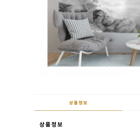
용
품
가
구
침
구
인
테
리
어
상품정보
소
품
상품정보
카