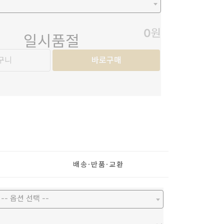
0
원
일시품절
구니
바로구매
배송·
반품·
교환
-- 옵션 선택 --