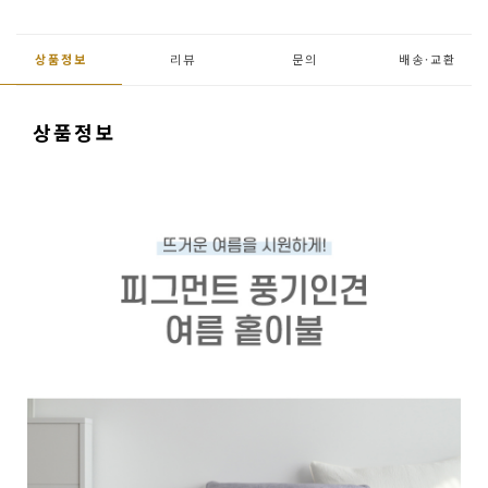
용
품
상품정보
리뷰
문의
배송·
교환
가
구
상품정보
침
구
인
테
리
어
소
품
카