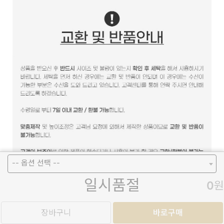
-- 옵션 선택 --
일시품절
0
원
장바구니
바로구매