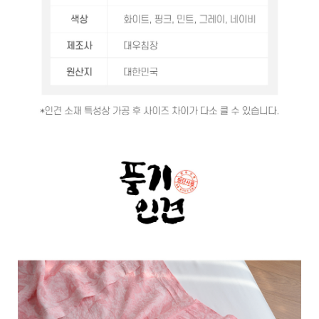
이
벤
트
기
획
전