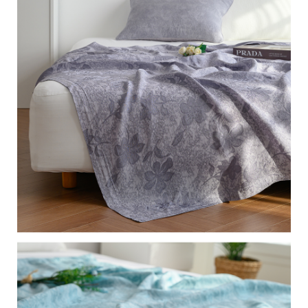
페
트/
러
그
커
튼/
블
라
인
드
홈
데
코
수