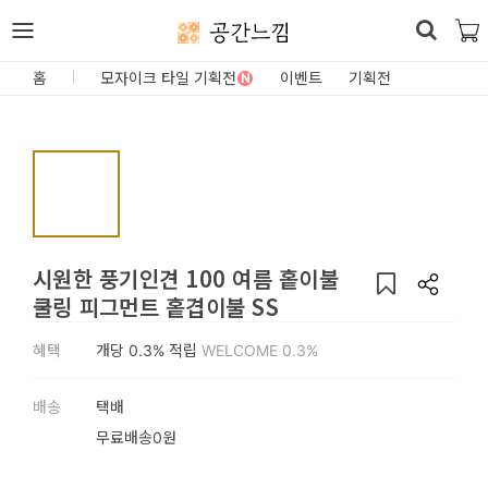
공간느낌
로
홈
모자이크 타일 기획전
이벤트
기획전
N
그
인
홈
카
시원한 풍기인견 100 여름 홑이불
테
쿨링 피그먼트 홑겹이불 SS
고
혜택
개당
0.3%
적립
WELCOME 0.3%
리
DIY
배송
택배
자
무료배송0원
재/