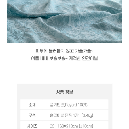
예
베
스
트
모
자
이
크
타
N
일
기
획
전