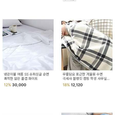
냉감이불 여름 SS 슈퍼싱글 순면
무릎담요 포근한 겨울용 수면
쾌적한 얇은 홑겹 화이트
극세사 블랭킷 캠핑 학생 사무실
망토 체크담요 방한
12%
30,000
18%
12,120