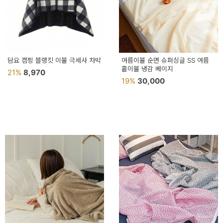
담요 캠핑 블랭킷 이불 극세사 차박
여름이불 순면 슈퍼싱글 SS 여름
홑이불 냉감 베이지
21%
8,970
19%
30,000