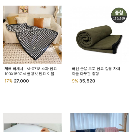
체크 극세사 LM-0718 소파 담요
국산 군용 모포 담요 캠핑 차박
100X150CM 블랭킷 담요 이불
이불 화투판 중형
17%
27,000
9%
35,520