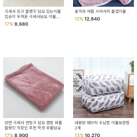
극세사 밍크 블랭킷 담요 입는이불
꽃가라 여름 시어서커 홑겹이불
집순이 두꺼운 극세사담요 이불
12%
12,840
차박담요
17%
9,680
양면 극세사 연핑크 담요 캠핑 와플
대용량 패브릭 수납함 이불보관함
블랭킷 직장인 추천 학생 무릎담요
2개
17%
8,900
13%
10,270