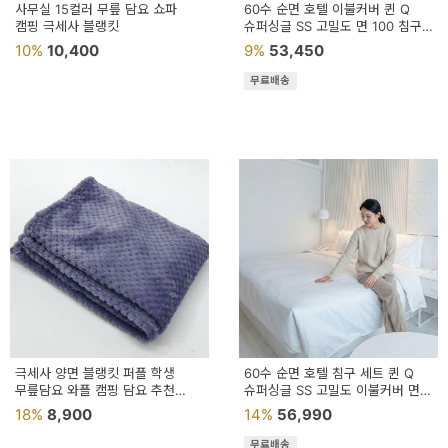
이
사무실 15컬러 무릎 담요 쇼파
60수 순면 호텔 이불커버 퀸 Q
캠핑 극세사 블랭킷
슈퍼싱글 SS 고밀도 면 100 침구
벤
단품 지퍼형
10%
10,400
9%
53,450
트
무료배송
기
획
전
극세사 양면 블랭킷 퍼플 학생
60수 순면 호텔 침구 세트 퀸 Q
무릎담요 와플 캠핑 담요 추천
슈퍼싱글 SS 고밀도 이불커버 면
직장인 캠핑
100 패드
18%
8,900
14%
56,990
무료배송