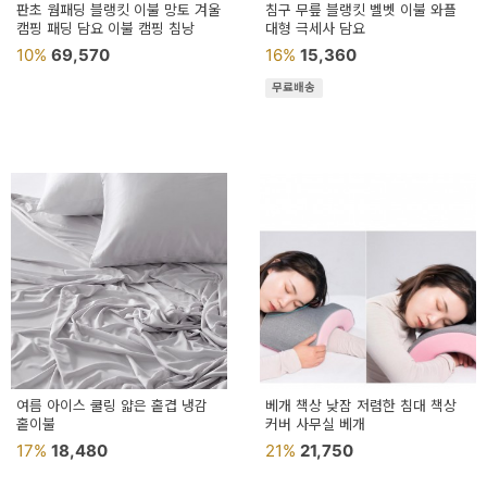
판초 웜패딩 블랭킷 이불 망토 겨울
침구 무릎 블랭킷 벨벳 이불 와플
캠핑 패딩 담요 이불 캠핑 침낭
대형 극세사 담요
10%
69,570
16%
15,360
무료배송
여름 아이스 쿨링 얇은 홑겹 냉감
베개 책상 낮잠 저렴한 침대 책상
홑이불
커버 사무실 베개
17%
18,480
21%
21,750