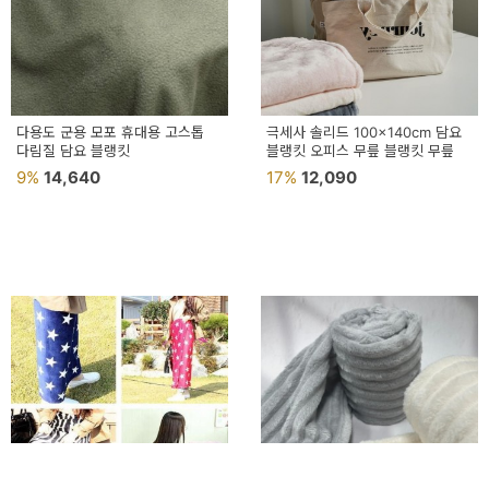
다용도 군용 모포 휴대용 고스톱
극세사 솔리드 100x140cm 담요
다림질 담요 블랭킷
블랭킷 오피스 무릎 블랭킷 무릎
9%
14,640
17%
12,090