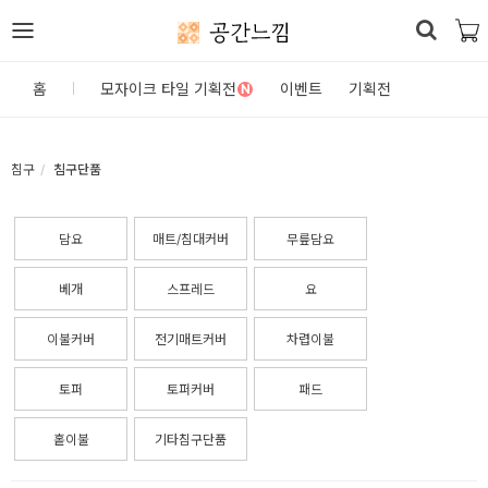
공간느낌
로
홈
모자이크 타일 기획전
이벤트
기획전
N
그
인
침구
침구단품
홈
담요
매트/침대커버
무릎담요
카
테
베개
스프레드
요
고
이불커버
전기매트커버
차렵이불
리
토퍼
토퍼커버
패드
DIY
자
홑이불
기타침구단품
재/