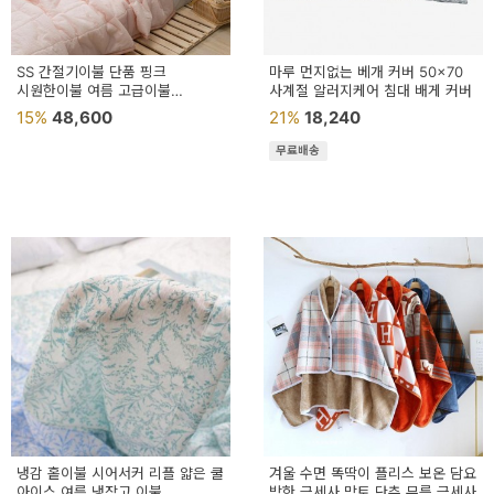
SS 간절기이불 단품 핑크
마루 먼지없는 베개 커버 50x70
시원한이불 여름 고급이불
사계절 알러지케어 침대 배게 커버
국내산이불 차렵
15%
48,600
21%
18,240
무료배송
냉감 홑이불 시어서커 리플 얇은 쿨
겨울 수면 똑딱이 플리스 보온 담요
아이스 여름 냉장고 이불
방한 극세사 망토 단추 무릎 극세사