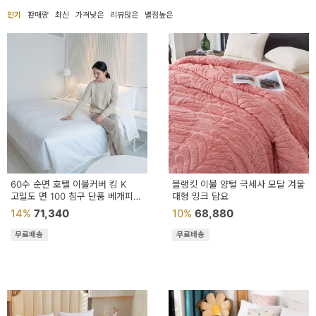
용
인기
판매량
최신
가격낮은
리뷰많은
별점높은
품
가
구
침
구
인
테
60수 순면 호텔 이불커버 킹 K
블랭킷 이불 양털 극세사 모달 겨울
고밀도 면 100 침구 단품 베개피
대형 밍크 담요
리
지퍼형
14%
71,340
10%
68,880
어
무료배송
무료배송
소
품
카