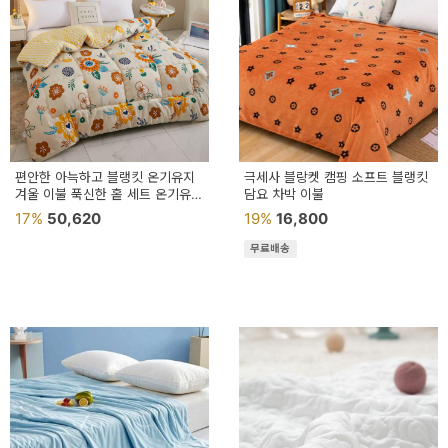
페
트/
러
그
커
튼/
편안한 아늑하고 블랭킷 온기유지
극세사 블랑켓 캠핑 소프트 블랭킷
겨울 이불 푹신한 홑 세트 온기유지
담요 차박 이불
블
추천
17%
50,620
19%
16,800
라
무료배송
인
드
홈
데
코
수