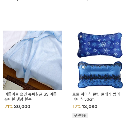
여름이불 순면 슈퍼싱글 SS 여름
토토 아이스 쿨링 쿨베개 썸머
홑이불 냉감 블루
아이스 53cm
21%
30,000
12%
13,080
무료배송