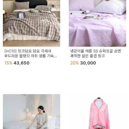
[HC10] 밍크담요 담요 극세사
냉감이불 여름 SS 슈퍼싱글 순면
부드러운 블랭킷 자취 원룸 기숙사
쾌적한 얇은 홑겹 핑크
엠보웨이브
15%
43,650
20%
30,000