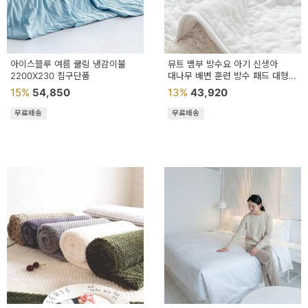
예
베
스
아이스블루 여름 쿨링 냉감이불
뮤트 뱀부 방수요 아기 신생아
2200X230 침구단품
대나무 배변 훈련 방수 패드 대형 L
트
사이즈
15%
54,850
13%
43,920
모
무료배송
무료배송
자
이
크
타
N
일
기
획
전