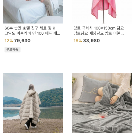
60수 순면 호텔 침구 세트 킹 K
망토 극세사 100x150cm 담요
고밀도 이불커버 면 100 패드 베개
망토담요 패딩담요 망토 이불
화이트
학생무릎
12%
79,630
19%
33,980
무료배송