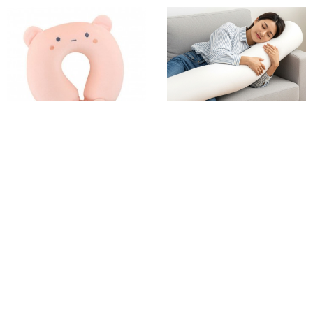
귀여운 낮잠 목베개 안대 고양이
몽트노블 일자형 롱 긴베개
사무실 목쿠션
바디필로우 솜
15%
13,080
17%
13,560