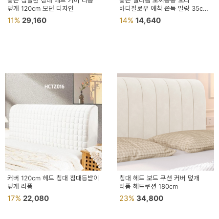
좋은 심플한 침대 헤드 커버 리폼
좋은 벨라솜 모찌통통 오리
덮개 120cm 모던 디자인
바디필로우 애착 쫀득 말랑 35cm
50cm
11%
29,160
14%
14,640
커버 120cm 헤드 침대 침대등받이
침대 헤드 보드 쿠션 커버 덮개
덮개 리폼
리품 헤드쿠션 180cm
17%
22,080
23%
34,800