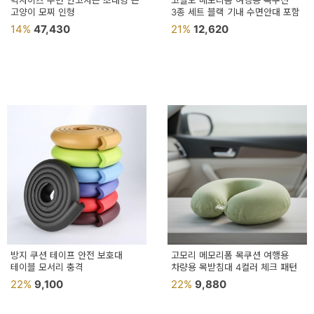
빅사이즈 수면 안고자는 초대형 큰
고밀도 메모리폼 여행용 목쿠션
용
고양이 모찌 인형
3종 세트 블랙 기내 수면안대 포함
14%
47,430
21%
12,620
품
가
구
침
구
인
테
리
어
소
방지 쿠션 테이프 안전 보호대
고모리 메모리폼 목쿠션 여행용
테이블 모서리 충격
품
차량용 목받침대 4컬러 체크 패턴
22%
9,100
22%
9,880
카