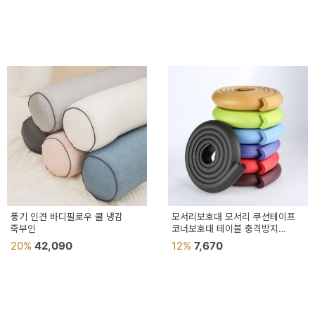
풍기 인견 바디필로우 쿨 냉감
모서리보호대 모서리 쿠션테이프
죽부인
코너보호대 테이블 충격방지
안전가드
20%
42,090
12%
7,670