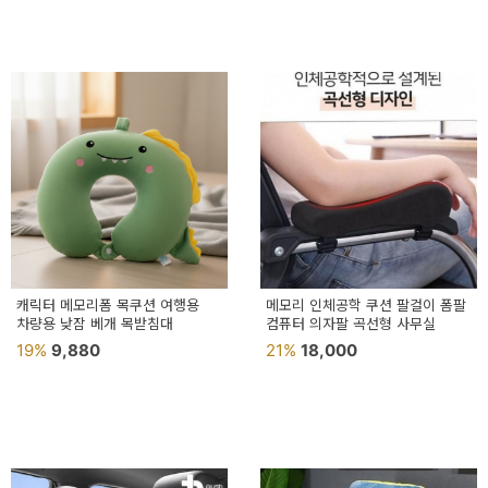
페
트/
러
그
커
튼/
블
라
인
캐릭터 메모리폼 목쿠션 여행용
메모리 인체공학 쿠션 팔걸이 폼팔
차량용 낮잠 베개 목받침대
드
컴퓨터 의자팔 곡선형 사무실
19%
9,880
21%
18,000
홈
데
코
수