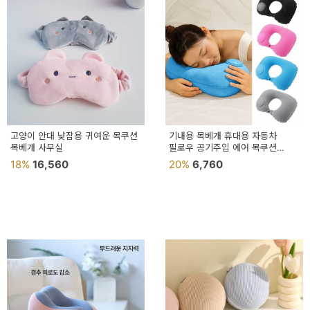
고양이 안대 낮잠용 귀여운 목쿠션
기내용 목베개 휴대용 자동차
목베개 사무실
필로우 공기주입 에어 목쿠션
4컬러
18%
16,560
20%
6,760