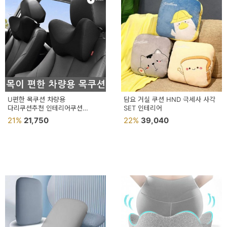
예
베
스
트
모
자
U편한 목쿠션 차량용
담요 거실 쿠션 HND 극세사 사각
다리쿠션추천 인테리어쿠션
SET 인테리어
이
U편한쿠션 쿠션 헤드쿠션
21%
21,750
22%
39,040
크
타
N
일
기
획
전