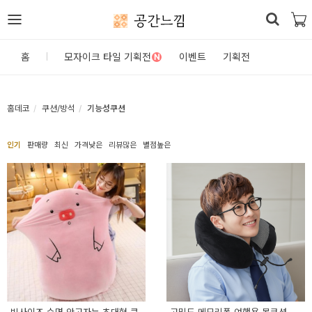
공간느낌
로
홈
모자이크 타일 기획전
이벤트
기획전
N
그
인
홈데코
쿠션/방석
기능성쿠션
홈
인기
판매량
최신
가격낮은
리뷰많은
별점높은
카
테
고
리
DIY
자
재/