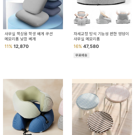
이
벤
트
기
사무실 책상용 학생 배게 쿠션
자세교정 방석 기능성 편한 엉덩이
메모리폼 낮잠 베개
사무실 메모리폼
획
11%
12,870
16%
47,580
전
무료배송