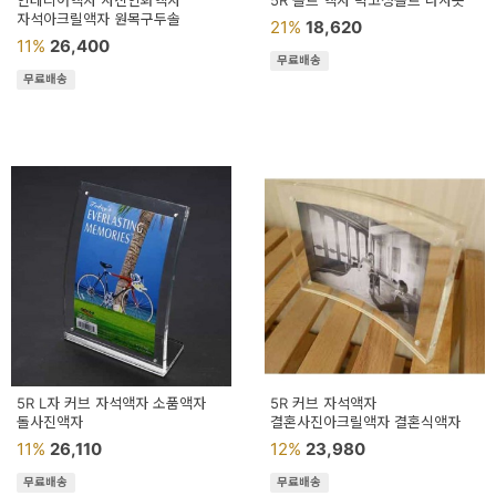
인테리어액자 사진인화액자
5R 볼트 액자 벽고정볼트 나사못
용
자석아크릴액자 원목구두솔
21%
18,620
11%
26,400
품
무료배송
무료배송
가
구
침
구
인
테
리
어
소
5R L자 커브 자석액자 소품액자
5R 커브 자석액자
돌사진액자
품
결혼사진아크릴액자 결혼식액자
11%
26,110
12%
23,980
카
무료배송
무료배송