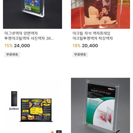
이
벤
트
기
마그넷액자 양면액자
아크릴 자석 액자프레임
투명아크릴액자 사진액자 3R
아크릴투명액자 탁상액자
획
89x127
15%
24,000
19%
20,400
전
무료배송
무료배송