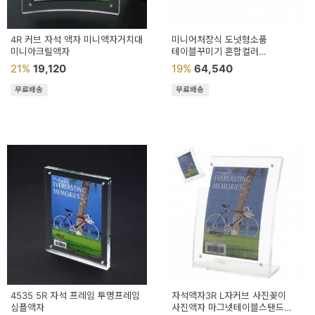
4R 커브 자석 액자 미니액자거치대
미니어처장식 도넛형소품
미니아크릴액자
테이블꾸미기 혼합컬러
인테리어데코 아트시계
21%
19,120
19%
64,540
아동미술재료 시계DIY 시계공예
무료배송
무료배송
4535 5R 자석 프레임 투명프레임
자석액자3R L자커브 사진꽂이
심플액자
사진액자 마그넷테이블스탠드