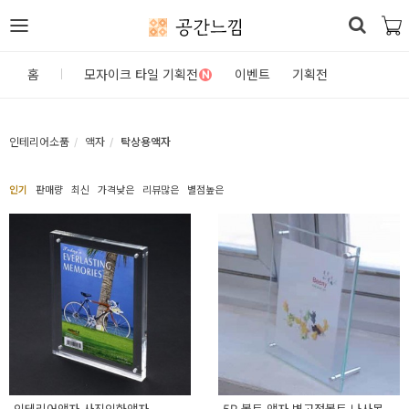
공간느낌
로
홈
모자이크 타일 기획전
이벤트
기획전
N
그
인
인테리어소품
액자
탁상용액자
홈
인기
판매량
최신
가격낮은
리뷰많은
별점높은
카
테
고
리
DIY
자
재/