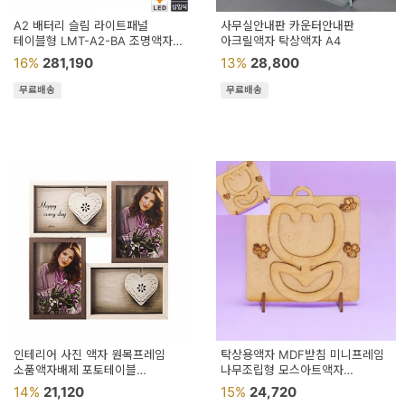
A2 배터리 슬림 라이트패널
사무실안내판 카운터안내판
테이블형 LMT-A2-BA 조명액자
아크릴액자 탁상액자 A4
그림액자 식탁광고판
16%
281,190
13%
28,800
무료배송
무료배송
인테리어 사진 액자 원목프레임
탁상용액자 MDF받침 미니프레임
소품액자배제 포토테이블
나무조립형 모스아트액자
인테리어미니액자
인테리어소품 우드액자만들기
14%
21,120
15%
24,720
우드프레임