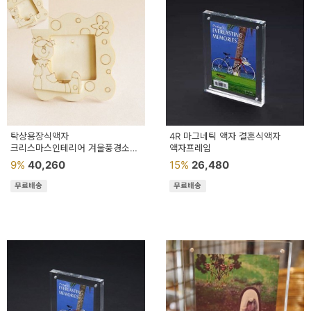
예
베
스
트
모
자
탁상용장식액자
4R 마그네틱 액자 결혼식액자
크리스마스인테리어 겨울풍경소품
액자프레임
이
선물추천 포토액자
9%
40,260
15%
26,480
어린이액자프레임
크
어린이집액자꾸미기
무료배송
무료배송
타
N
일
기
획
전