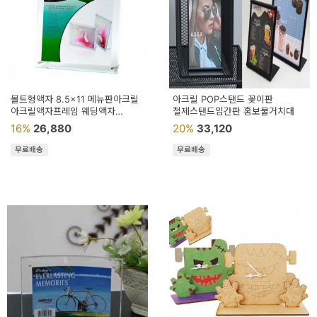
볼트형액자 8.5x11 메뉴판아크릴
아크릴 POP스탠드 꽂이판
아크릴액자프레임 웨딩액자
철제스탠드입간판 홍보물거치대
투명아크릴액자
16%
26,880
20%
33,120
무료배송
무료배송