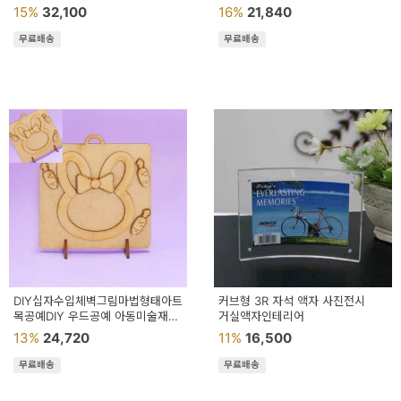
탁상형액자
15%
32,100
16%
21,840
무료배송
무료배송
DIY십자수입체벽그림마법형태아트조립꾸미기
커브형 3R 자석 액자 사진전시
목공예DIY 우드공예 아동미술재료
거실액자인테리어
나무공예
13%
24,720
11%
16,500
무료배송
무료배송