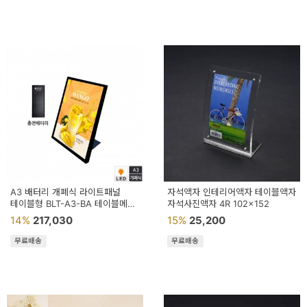
페
트/
러
그
커
튼/
블
라
인
A3 배터리 개폐식 라이트패널
자석액자 인테리어액자 테이블액자
테이블형 BLT-A3-BA 테이블메뉴
드
자석사진액자 4R 102x152
탁상게시판 테이블게시판
14%
217,030
15%
25,200
홈
무료배송
무료배송
데
코
수