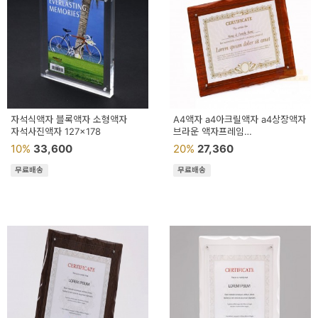
자석식액자 블록액자 소형액자
A4액자 a4아크릴액자 a4상장액자
자석사진액자 127x178
브라운 액자프레임
상장액자벽걸이형 아크릴상장액자
10%
33,600
20%
27,360
탁상용액자 a4액자프
무료배송
무료배송