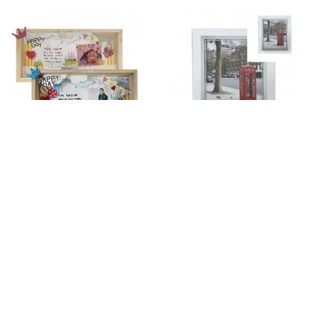
생일 투명 아크릴 액자 만들기
크리스탈 유리액자 5x7 13x18cm
5인용 키트 아크릴액자 탁상형
13x18 팩 5개입 퍼즐액자
가정용
자격증액자 그림액자 학위서액자
14%
33,720
19%
38,060
무료배송
무료배송