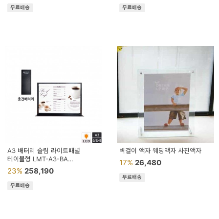
무료배송
무료배송
A3 배터리 슬림 라이트패널
벽걸이 액자 웨딩액자 사진액자
테이블형 LMT-A3-BA
17%
26,480
테이블홍보판 조명액자 식탁광고판
23%
258,190
무료배송
무료배송