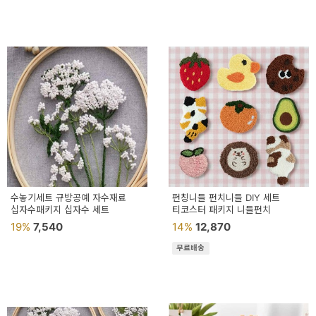
페
트/
러
그
커
튼/
블
라
인
수놓기세트 규방공예 자수재료
펀칭니들 펀치니들 DIY 세트
십자수패키지 십자수 세트
드
티코스터 패키지 니들펀치
19%
7,540
14%
12,870
홈
무료배송
데
코
수