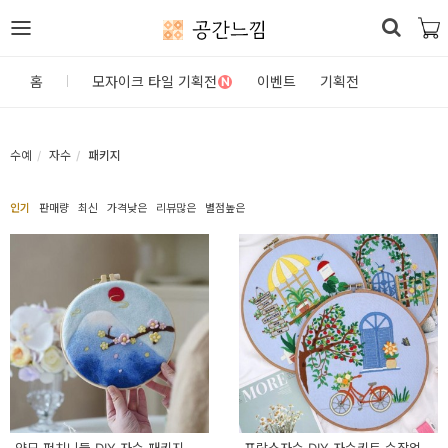
공간느낌
로
홈
모자이크 타일 기획전
이벤트
기획전
N
그
인
수예
자수
패키지
홈
인기
판매량
최신
가격낮은
리뷰많은
별점높은
카
테
고
리
DIY
자
재/