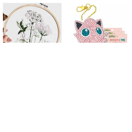
퍼니 십자수 세트 집콕놀이
보석십자수 푸린 DIY 키링 키홀더
만들기취미 만들기DIY
3P 열쇠고리
20%
7,930
15%
20,400