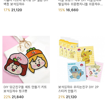
키홀더 가르마 왕키링 2P 멜론 DIY
니들 프랑스 자수 DIY 니들십자수
백참 보석십자수
털실자수 쉬운펀치니들 쉬운자수
펀치니들수틀 펀칭십자수
17%
21,120
15%
16,660
펀치십자수 펀
DIY 당근친구들 세트 만들기 키트
보석십자수 우리는친구 DIY 2P
보석십자수 핑크풋
스티커 만들기
22%
21,840
21%
21,120