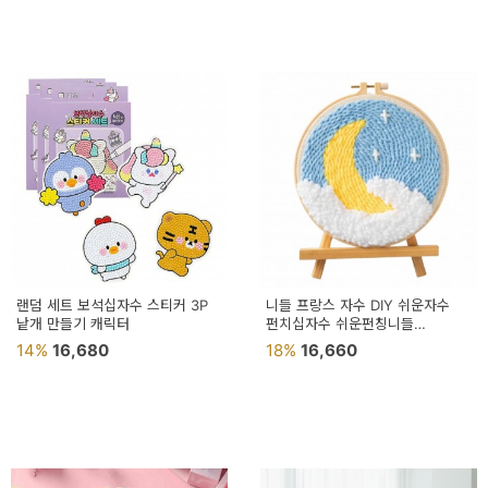
랜덤 세트 보석십자수 스티커 3P
니들 프랑스 자수 DIY 쉬운자수
낱개 만들기 캐릭터
펀치십자수 쉬운펀칭니들
펀칭십자수 니들십자수
14%
16,680
18%
16,660