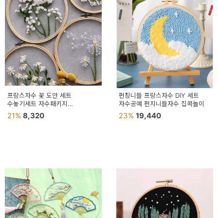
예
베
스
트
모
자
프랑스자수 꽃 도안 세트
펀칭니들 프랑스자수 DIY 세트
수놓기세트 자수패키지
자수공예 펀치니들자수 집콕놀이
이
십자수패키지
21%
8,320
23%
19,440
크
타
N
일
기
획
전