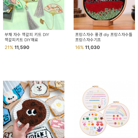
이
벤
트
기
부채 자수 책갈피 키트 DIY
프랑스자수 풍경 diy 프랑스자수틀
책갈피키트 DIY재료
프랑스자수기초
획
21%
11,590
16%
11,030
전