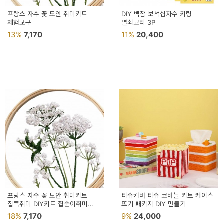
프랑스 자수 꽃 도안 취미키트
DIY 백참 보석십자수 키링
체험교구
열쇠고리 3P
13%
7,170
11%
20,400
프랑스 자수 꽃 도안 취미키트
티슈커버 티슈 코바늘 키트 케이스
집콕취미 DIY키트 집순이취미
뜨기 패키지 DIY 만들기
프랑스자수키트 만들기도안
18%
7,170
9%
24,000
집에서할수있는취