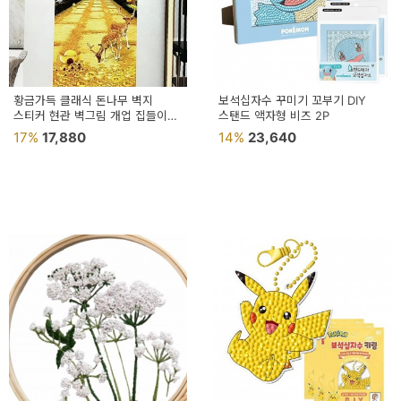
황금가득 클래식 돈나무 벽지
보석십자수 꾸미기 꼬부기 DIY
스티커 현관 벽그림 개업 집들이
스탠드 액자형 비즈 2P
선물
17%
17,880
14%
23,640