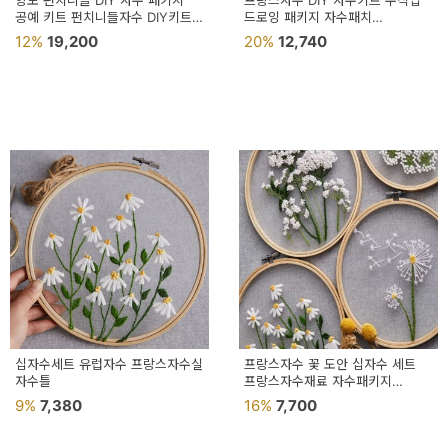
양모 펀치니들 DIY 자수 패키지
프랑스자수 DIY 자수키트 수작업
용
공예 키트 펀치니들자수 DIY키트
드로잉 패키지 자수패치
펀치니들재료
프랑스자수재료 프랑스자수공방
12%
19,200
20%
12,740
품
가
구
침
구
인
테
리
어
소
십자수세트 유럽자수 프랑스자수실
프랑스자수 꽃 도안 십자수 세트
자수틀
품
프랑스자수재료 자수패키지
프랑스십자수
9%
7,380
16%
7,700
카