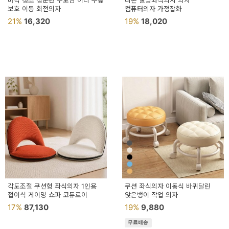
바닥 청소 짐운반 부모님 허리 무릎
니본 웰빙좌식의자 의자
용
보호 이동 회전의자
컴퓨터의자 가정잡화
21%
16,320
19%
18,020
품
가
구
침
구
인
테
리
어
소
각도조절 쿠션형 좌식의자 1인용
쿠션 좌식의자 이동식 바퀴달린
접이식 게이밍 쇼파 코듀로이
품
앉은뱅이 작업 의자
17%
87,130
19%
9,880
카
무료배송