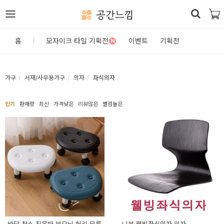
공간느낌
로
홈
모자이크 타일 기획전
이벤트
기획전
N
그
인
가구
서재/사무용가구
의자
좌식의자
홈
인기
판매량
최신
가격낮은
리뷰많은
별점높은
카
테
고
리
DIY
자
재/