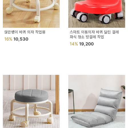
이
벤
트
기
앉은뱅이 바퀴 의자 작업용
스마트 이동의자 바퀴 달린 걸레
좌식 청소 방걸레 작업
16%
10,530
획
14%
19,200
전