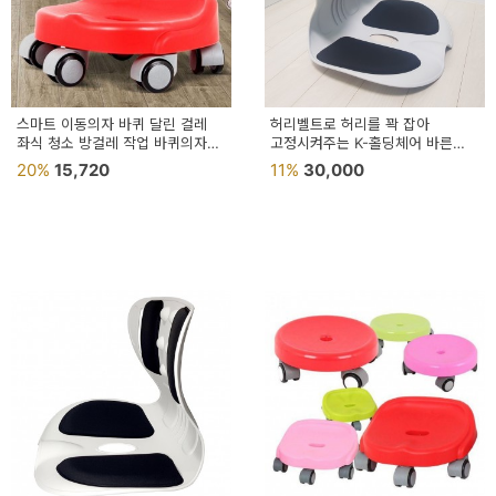
스마트 이동의자 바퀴 달린 걸레
허리벨트로 허리를 꽉 잡아
좌식 청소 방걸레 작업 바퀴의자
고정시켜주는 K-홀딩체어 바른
이동식 낮은 걸레질의자
자세 교정 의자
20%
15,720
11%
30,000