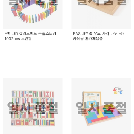
이
벤
트
기
루미나D 칼라도미노 큰솔스토밍
EAS 내추럴 우드 사각 나무 쟁반
1032pcs 보관함
카페용 홈카페용품
획
전
일시 품절
일시 품절