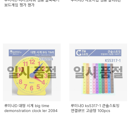
루미나D 버티고타워 샘통 블록빼기
루미나D 하노이탑 샘통 칼라8단
용
보드게임 젱가 잰가
품
가
구
침
구
인
일시 품절
일시 품절
테
리
어
소
루미나D 대형 시계 big time
루미나D ks5317-1 큰솔스토밍
demonstration clock ler 2094
품
연결큐브 고급형 100pcs
카