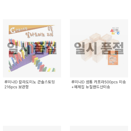
페
트/
러
그
커
일시 품절
일시 품절
튼/
블
라
인
루미나D 칼라도미노 큰솔스토밍
루미나D 샘통 카프라500pcs 미송
216pcs 보관함
드
+예제집 뉴질랜드산미송
홈
데
코
수