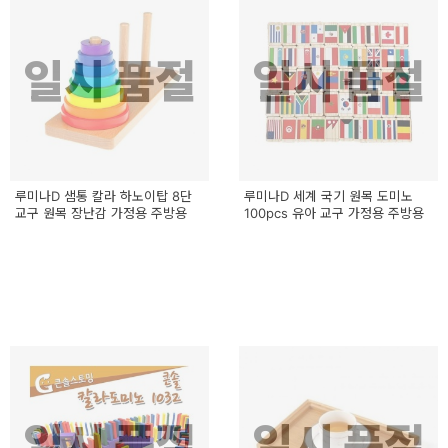
예
베
일시 품절
일시 품절
스
트
모
자
루미나D 샘통 칼라 하노이탑 8단
루미나D 세계 국기 원목 도미노
교구 원목 장난감 가정용 주방용
100pcs 유아 교구 가정용 주방용
이
크
타
N
일
기
획
전
일시 품절
일시 품절