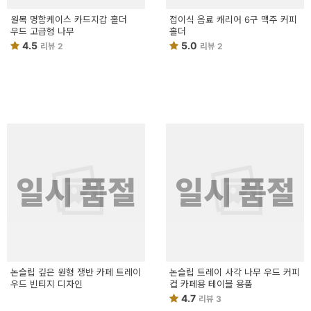
원목 명함케이스 카드지갑 홀더
접이식 음료 캐리어 6구 맥주 커피
우드 고급형 나무
홀더
4.5
5.0
리뷰 2
리뷰 2
일시 품절
일시 품절
논슬립 깊은 원형 쟁반 카페 트레이
논슬립 트레이 사각 나무 우드 커피
우드 빈티지 디자인
컵 카페용 테이블 용품
4.7
리뷰 3