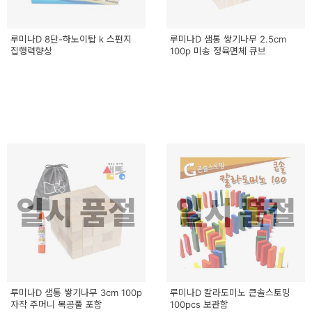
루미나D 8단-하노이탑 k 스펀지
루미나D 샘통 쌓기나무 2.5cm
집행력향상
100p 미송 정육면체 큐브
일시 품절
일시 품절
루미나D 샘통 쌓기나무 3cm 100p
루미나D 칼라도미노 큰솔스토밍
자작 주머니 목공풀 포함
100pcs 보관함