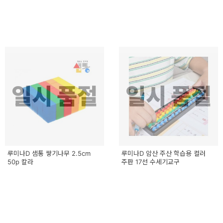
일시 품절
일시 품절
루미나D 샘통 쌓기나무 2.5cm
루미나D 암산 주산 학습용 컬러
50p 칼라
주판 17선 수세기교구