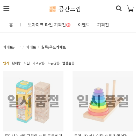
공간느낌
로
홈
모자이크 타일 기획전
이벤트
기획전
N
그
인
카페트/러그
카페트
원목/우드카페트
홈
인기
판매량
최신
가격낮은
리뷰많은
별점높은
카
테
고
일시 품절
일시 품절
리
DIY
자
재/