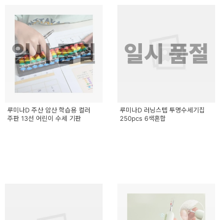
일시 품절
일시 품절
루미나D 주산 암산 학습용 컬러
루미나D 러닝스텝 투명수세기칩
주판 13선 어린이 수세 기판
250pcs 6색혼합