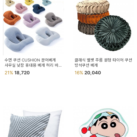
예
베
스
트
모
자
수면 쿠션 CUSHION 문어베게
클래식 벨벳 주름 원형 타이어 쿠션
사무실 낮잠 휴대용 베개 허리 바디
방석쿠션 베개
이
방석 수면베게
21%
18,720
16%
20,040
크
타
N
일
기
획
전