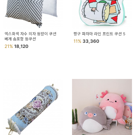
이
벤
트
기
엑스회색 자수 의자 등받이 쿠션
짱구 파자마 라인 프린트 쿠션 5
베개 솜포함 등쿠션
11%
33,360
획
21%
18,120
전