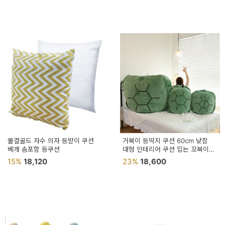
페
트/
러
그
커
튼/
블
라
인
물결골드 자수 의자 등받이 쿠션
거북이 등딱지 쿠션 60cm 낮잠
베개 솜포함 등쿠션
드
대형 인테리어 쿠션 입는 꼬북이
등껍질 인형
15%
18,120
23%
18,600
홈
데
코
수