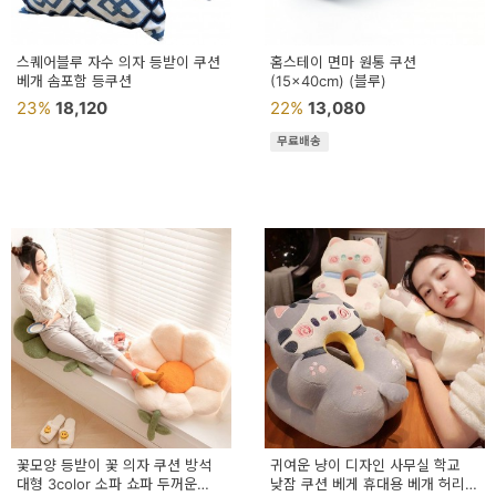
스퀘어블루 자수 의자 등받이 쿠션
홈스테이 면마 원통 쿠션
베개 솜포함 등쿠션
(15x40cm) (블루)
23%
18,120
22%
13,080
무료배송
꽃모양 등받이 꽃 의자 쿠션 방석
귀여운 냥이 디자인 사무실 학교
대형 3color 소파 쇼파 두꺼운
낮잠 쿠션 베게 휴대용 베개 허리