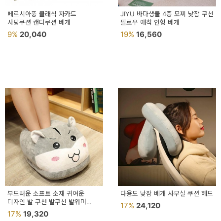
페르시아풍 클래식 자카드
JIYU 바다생물 4종 모찌 낮잠 쿠션
사탕쿠션 캔디쿠션 베개
필로우 애착 인형 베개
9%
20,040
19%
16,560
부드러운 소프트 소재 귀여운
다용도 낮잠 베개 사무실 쿠션 헤드
디자인 발 쿠션 발쿠션 발워머
17%
24,120
발방석 귀여운발 포근한발
17%
19,320