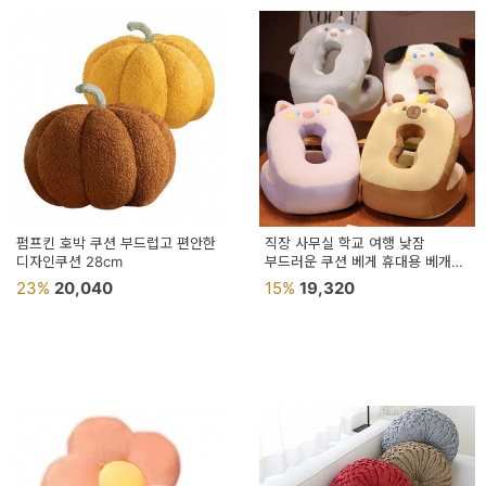
펌프킨 호박 쿠션 부드럽고 편안한
직장 사무실 학교 여행 낮잠
디자인쿠션 28cm
부드러운 쿠션 베게 휴대용 베개
허리 바디 방석 문어베게
23%
20,040
15%
19,320