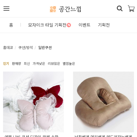
공간느낌
로
홈
모자이크 타일 기획전
이벤트
기획전
N
그
인
홈데코
쿠션/방석
일반쿠션
홈
인기
판매량
최신
가격낮은
리뷰많은
별점높은
카
테
고
리
DIY
자
재/