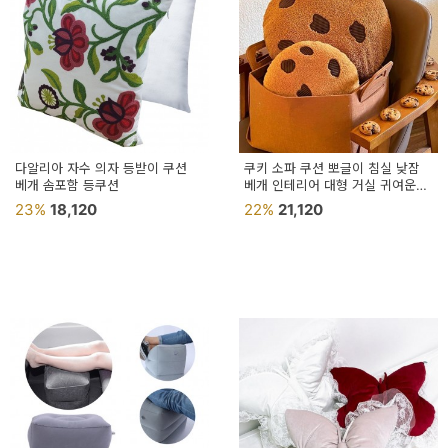
다알리아 자수 의자 등받이 쿠션
쿠키 소파 쿠션 뽀글이 침실 낮잠
베개 솜포함 등쿠션
베개 인테리어 대형 거실 귀여운
패드 생일 선물
23%
18,120
22%
21,120