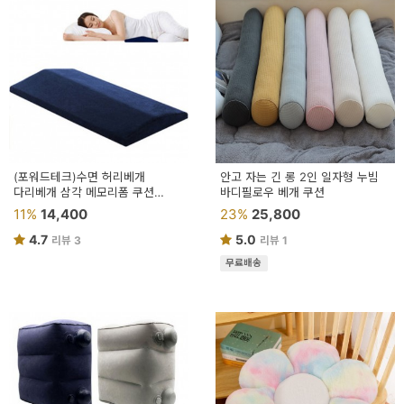
(포워드테크)수면 허리베개
안고 자는 긴 롱 2인 일자형 누빔
다리베개 삼각 메모리폼 쿠션
바디필로우 베개 쿠션
받침대 중형
11%
14,400
23%
25,800
4.7
5.0
리뷰 3
리뷰 1
무료배송