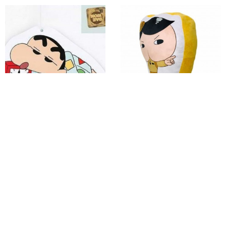
낮잠쿠션 책상베개 휴대용베개
엉덩이탐정 프린트 쿠션
선물용쿠션
캐릭터쿠션 등받이쿠션 쿠션인형
14%
28,560
11%
28,320
무료배송
무료배송