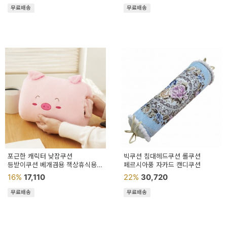
무료배송
무료배송
포근한 캐릭터 낮잠쿠션
빅쿠션 침대헤드쿠션 롤쿠션
등받이쿠션 베개겸용 책상휴식용
페르시아풍 자카드 캔디쿠션
여행용 선물용
16%
17,110
22%
30,720
무료배송
무료배송