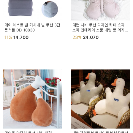
에어 레스트 발 거치대 발 쿠션 3단
예쁜 나비 쿠션 디자인 카페 쇼파
풋스툴 DD-10830
소파 인테리어 소품 대형 등 의자
등받이
11%
14,700
23%
24,070