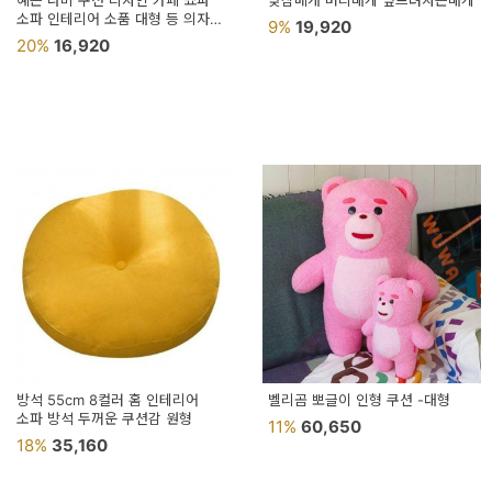
예쁜 나비 쿠션 디자인 카페 쇼파
낮잠베개 머리배게 엎드려자는배게
용
소파 인테리어 소품 대형 등 의자
9%
19,920
등받이 보조 면 거실
20%
16,920
품
가
구
침
구
인
테
리
어
소
방석 55cm 8컬러 홈 인테리어
벨리곰 뽀글이 인형 쿠션 -대형
소파 방석 두꺼운 쿠션감 원형
품
11%
60,650
18%
35,160
카