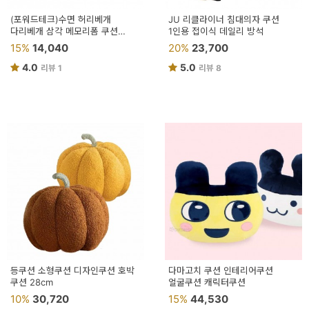
(포워드테크)수면 허리베개
JU 리클라이너 침대의자 쿠션
다리베개 삼각 메모리폼 쿠션
1인용 접이식 데일리 방석
받침대 대형
15%
14,040
20%
23,700
4.0
5.0
리뷰 1
리뷰 8
등쿠션 소형쿠션 디자인쿠션 호박
다마고치 쿠션 인테리어쿠션
쿠션 28cm
얼굴쿠션 캐릭터쿠션
10%
30,720
15%
44,530