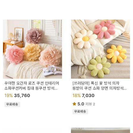
우아한 오간자 로즈 쿠션 인테리어
[쓰러담아] 폭신 꽃 방석 의자
소파쿠션커버 침대 등쿠션 방석
등받이 쿠션 쇼파 양면 의자방석
45x45 쿠션솜포함
인테리어
19%
35,760
18%
7,030
5.0
리뷰 2
무료배송
무료배송