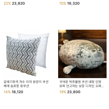
등쿠션 거실 카페 예쁜 인테리어
바디 방석 문어베게
22%
23,820
10%
19,320
갈매기회색 자수 의자 등받이 쿠션
귀여운 하프물범 쿠션 대형 인형
베개 솜포함 등쿠션
모찌 안고자는 낮잠 디자인 쇼파
인테리어 소품 의자 등받이
14%
18,120
19%
23,800