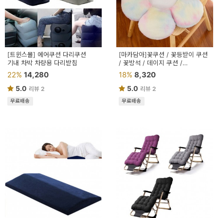
[트윈스몰] 에어쿠션 다리쿠션
[마카담아]꽃쿠션 / 꽃등받이 쿠션
기내 차박 차량용 다리받침
/ 꽃방석 / 데이지 쿠션 /
꽃모양쿠션 / 등받이 쿠션 /
22%
14,280
18%
8,320
폭신쿠션
5.0
5.0
리뷰 2
리뷰 2
무료배송
무료배송