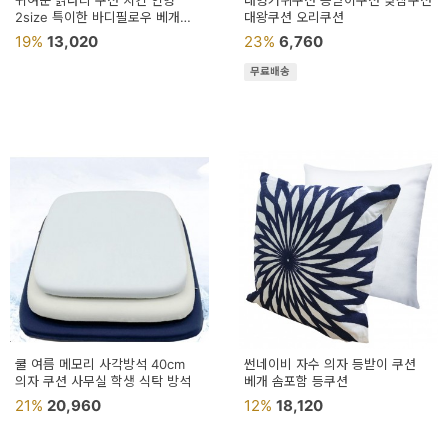
귀여운 닭다리 쿠션 치킨 인형
대형거위쿠션 등받이쿠션 낮잠쿠션
2size 특이한 바디필로우 베개
대왕쿠션 오리쿠션
베게 봉제
19%
13,020
23%
6,760
무료배송
쿨 여름 메모리 사각방석 40cm
썬네이비 자수 의자 등받이 쿠션
의자 쿠션 사무실 학생 식탁 방석
베개 솜포함 등쿠션
21%
20,960
12%
18,120