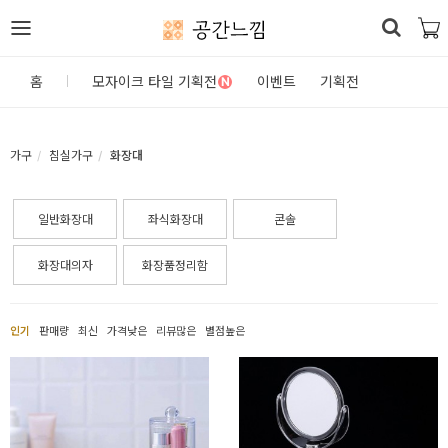
공간느낌
로
홈
모자이크 타일 기획전
이벤트
기획전
N
그
인
가구
침실가구
화장대
홈
일반화장대
좌식화장대
콘솔
카
테
화장대의자
화장품정리함
고
리
인기
판매량
최신
가격낮은
리뷰많은
별점높은
DIY
자
재/