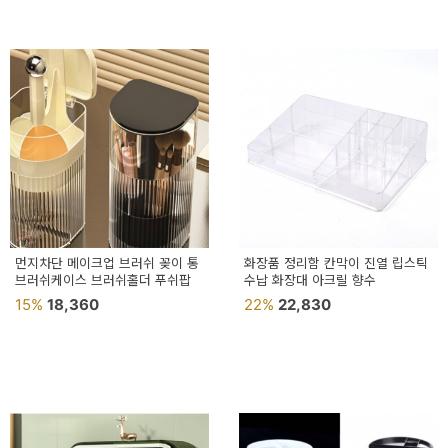
먼지차단 메이크업 브러쉬 꽂이 통
화장품 정리함 칸막이 진열 립스틱
브러쉬케이스 브러쉬홀더 푸쉬팝
수납 화장대 아크릴 향수
15%
18,360
22%
22,830