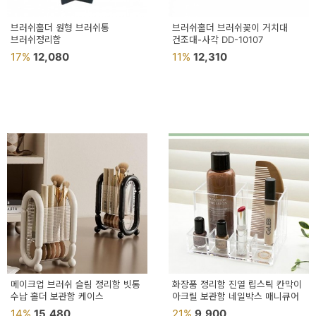
페
트/
브러쉬홀더 원형 브러쉬통
브러쉬홀더 브러쉬꽂이 거치대
브러쉬정리함
건조대-사각 DD-10107
러
17%
12,080
11%
12,310
그
커
튼/
블
라
인
드
홈
데
코
메이크업 브러쉬 슬림 정리함 빗통
화장품 정리함 진열 립스틱 칸막이
수납 홀더 보관함 케이스
아크릴 보관함 네일박스 매니큐어
수
14%
15,480
21%
9,900