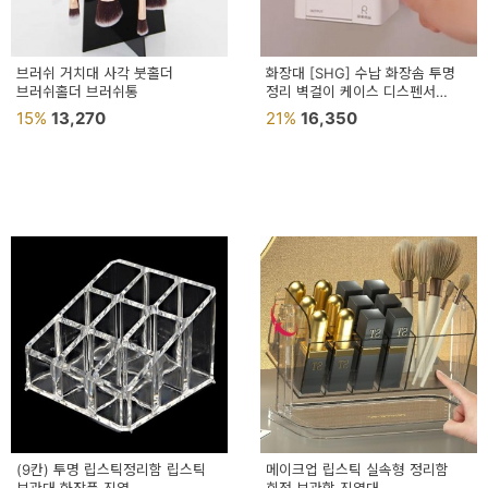
브러쉬 거치대 사각 붓홀더
화장대 [SHG] 수납 화장솜 투명
브러쉬홀더 브러쉬통
정리 벽걸이 케이스 디스펜서
[P62]
15%
13,270
21%
16,350
(9칸) 투명 립스틱정리함 립스틱
메이크업 립스틱 실속형 정리함