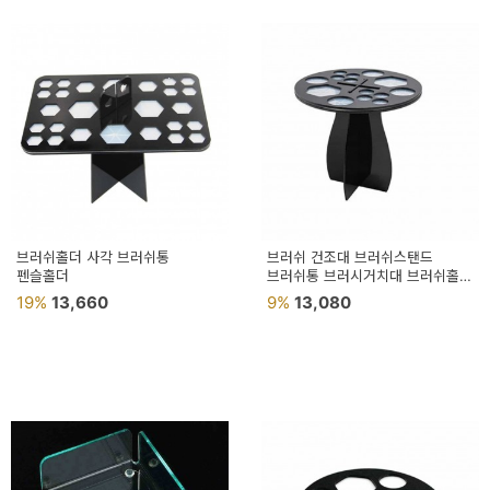
이
벤
트
기
획
전
브러쉬홀더 사각 브러쉬통
브러쉬 건조대 브러쉬스탠드
펜슬홀더
브러쉬통 브러시거치대 브러쉬홀더
브러쉬정리함 부러쉬보관대
19%
13,660
9%
13,080
브러쉬꽂이 브