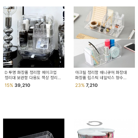
D 투명 화장품 정리함 메이크업
아크릴 정리함 매니큐어 화장대
정리대 보관함 다용도 책상 정리
화장품 립스틱 네일박스 향수
오거나이
보관함
15%
39,210
23%
7,210