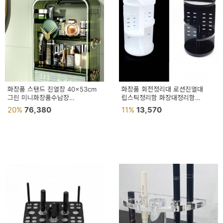
화장품 스탠드 진열장 40x53cm
화장품 회전정리대 로션진열대
그린 미니화장품수납장
립스틱정리함 화장대정리함
화장대선반정리함
회전원판
20%
76,380
11%
13,570