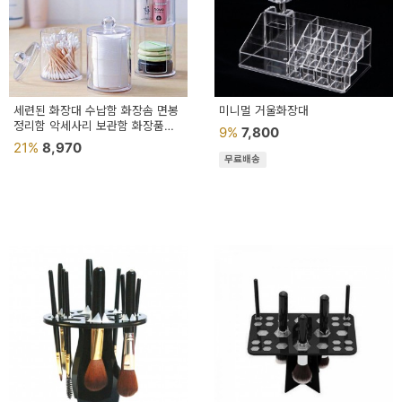
용
품
가
구
세련된 화장대 수납함 화장솜 면봉
미니멀 거울화장대
정리함 악세사리 보관함 화장품
9%
7,800
침
뷰티 면봉통 케이스
21%
8,970
무료배송
구
인
테
리
어
소
품
카