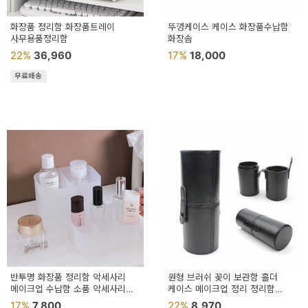
화장품 정리함 화장품트레이
뚜껑케이스 케이스 화장품수납함
사무용품정리함
화장솜
22%
36,960
17%
18,000
무료배송
반투명 화장품 정리함 악세사리
원형 브러쉬 꽂이 보관함 홀더
메이크업 수납함 소품 악세사리함
케이스 메이크업 정리 정리함
오거나이저 테이블 데스크
정리대 용품 화장품 거치대
17%
7,800
22%
8,970