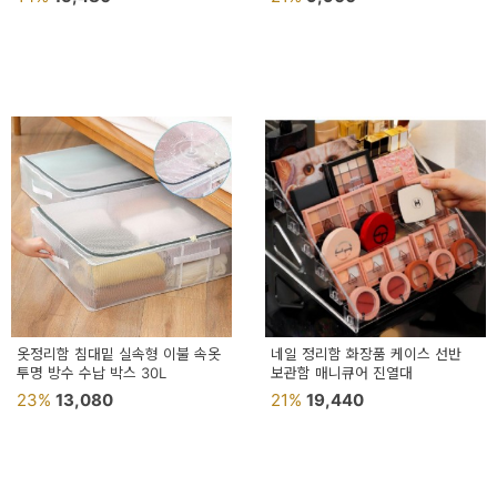
예
베
스
트
모
자
이
크
타
N
옷정리함 침대밑 실속형 이불 속옷
네일 정리함 화장품 케이스 선반
일
투명 방수 수납 박스 30L
보관함 매니큐어 진열대
기
23%
13,080
21%
19,440
획
전