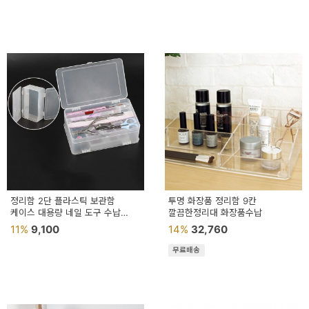
정리함 2단 플라스틱 보관함
투명 화장품 정리함 9칸
케이스 대용량 네일 도구 수납
깔끔한정리대 화장품수납
수납함 재료 네일브 러쉬
11%
9,100
14%
32,760
무료배송