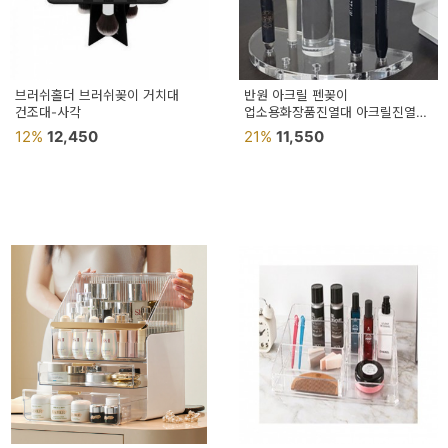
브러쉬홀더 브러쉬꽂이 거치대
반원 아크릴 펜꽂이
건조대-사각
업소용화장품진열대 아크릴진열대
메이크업브러쉬거치대
12%
12,450
21%
11,550
메이크업브러쉬건조대 화장품