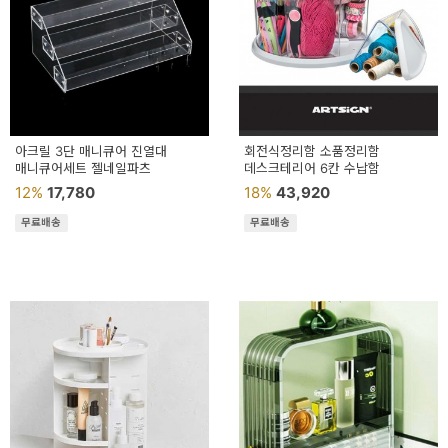
아크릴 3단 매니큐어 진열대
회전식정리함 소품정리함
매니큐어세트 젤네일파츠
데스크테리어 6칸 수납함
12%
17,780
18%
43,920
무료배송
무료배송