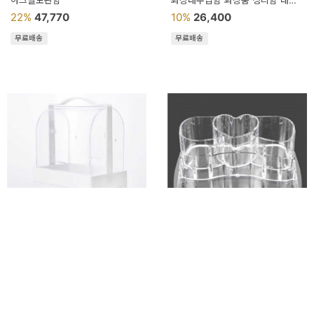
아크릴보관함
화장대수납함 화장품 정리함 대형
9칸
22%
47,770
10%
26,400
무료배송
무료배송
MODO스토어 2단서랍 화장품
MODO스토어 9칸 화장품 정리함
정리함 정성포장 빠른배송
22x17.5cm 정성포장 빠른배송
투명수납함 향수보관함
투명수납함 화장대수납장
12%
46,720
17%
22,320
무료배송
무료배송