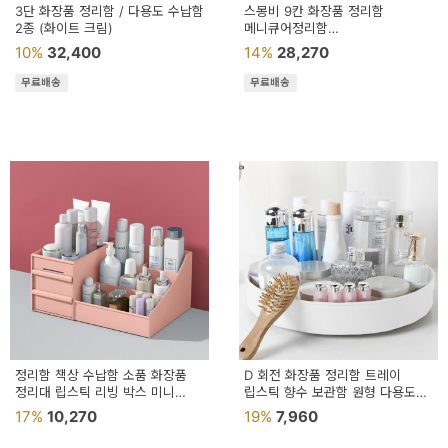
3단 화장품 정리함 / 다용도 수납함
스몽비 9칸 화장품 정리함
2종 (화이트 크림)
메니큐어정리함
다용도화장품정리함
10%
32,400
14%
28,270
다용도칸막이정리함
무료배송
무료배송
정리함 책상 수납함 소품 화장품
D 회전 화장품 정리함 트레이
정리대 립스틱 리빙 박스 미니
립스틱 향수 보관함 원형 다용도
수납장 서랍 다용도
정리대
17%
10,270
19%
7,960