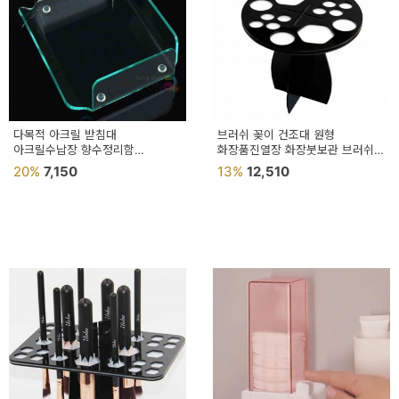
다목적 아크릴 받침대
브러쉬 꽂이 건조대 원형
아크릴수납장 향수정리함
화장품진열장 화장붓보관 브러쉬통
화장대정리함 악세사리보관함
브러쉬보관함 메이크업정리
20%
7,150
13%
12,510
화장품정리
화장품정리대 브러