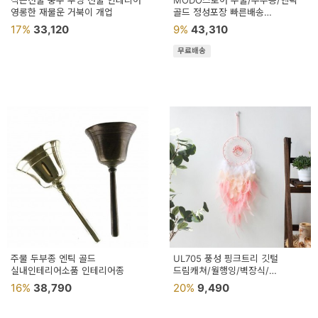
작은선물 풍수 투명 선물 인테리어
MODO스토어 주물/두부종/엔틱
용
영롱한 재물운 거북이 개업
골드 정성포장 빠른배송
셀프촬영소품 골드엔틱소품
17%
33,120
9%
43,310
품
무료배송
가
구
침
구
인
테
리
어
소
주물 두부종 엔틱 골드
UL705 풍성 핑크트리 깃털
실내인테리어소품 인테리어종
품
드림캐쳐/월행잉/벽장식/
인테리어장식
16%
38,790
20%
9,490
카