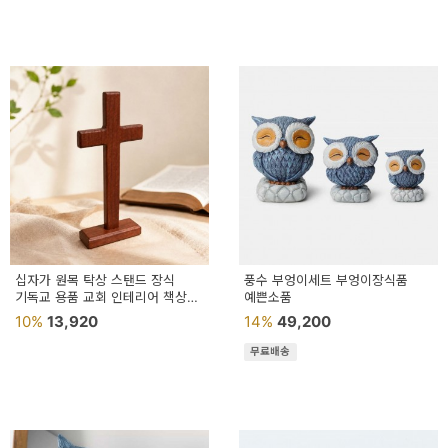
페
트/
러
그
커
튼/
블
라
인
십자가 원목 탁상 스탠드 장식
풍수 부엉이세트 부엉이장식품
기독교 용품 교회 인테리어 책상
드
예쁜소품
성물 장식품 오브제
10%
13,920
14%
49,200
홈
무료배송
데
코
수