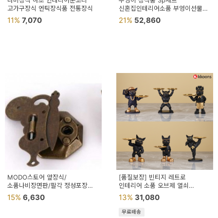
나비장식 하초 인테리어문고리
부엉이 장식품 3p세트
고가구장식 엔틱장식품 전통장식
신혼집인테리어소품 부엉이선물
부엉이장식 예쁜소품 인테리어인형
11%
7,070
21%
52,860
MODO스토어 앞장식/
[품질보장] 빈티지 레트로
소품나비장면판/팔각 정성포장
인테리어 소품 오브제 열쇠
빠른배송 미니보석함장식품
키트레이 악세사리트레이
15%
6,630
13%
31,080
인테리어문고리
무료배송