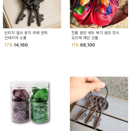
이
벤
트
기
빈티지 열쇠 뭉치 카페 엔틱
전통 원앙 세트 목각 원앙 장식
인테리어 소품
오브제 예단 선물
획
17%
14,160
11%
68,100
전