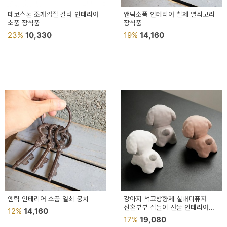
데코스톤 조개껍질 칼라 인테리어
앤틱소품 인테리어 철제 열쇠고리
소품 장식품
장식품
23%
10,330
19%
14,160
엔틱 인테리어 소품 열쇠 뭉치
강아지 석고방향제 실내디퓨저
신혼부부 집들이 선물 인테리어
12%
14,160
소품 삼색멍
17%
19,080