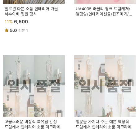
할로윈 화분 소품 인테리어 가을
UA4035 러블리 핑크 드림캐처/
허수아비 정원 행사
월행잉/인테리어선물/집꾸미기/
벽걸이장식
11%
6,500
5.0
리뷰 1
일시 품절
일시 품절
고급스러운 벽장식 북유럽 감성
행운을 가져다 주는 예쁜 벽장식
드림캐쳐 인테리어 소품 마크라메
드림캐쳐 인테리어 소품 마크라메