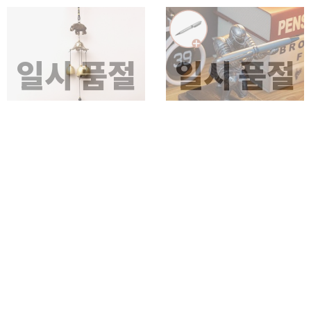
일시 품절
일시 품절
코끼리 풍경 문종 1P 집들이
기사 펜홀더 거치대
인테리어 선물