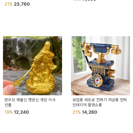
행운북어
21%
23,760
관우상 재물신 행운신 개업 이사
유럽풍 레트로 전화기 저금통 엔틱
선물
인테리어 촬영소품
19%
12,240
21%
14,280