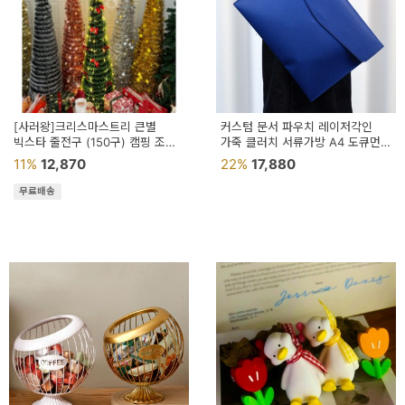
[사러왕]크리스마스트리 큰별
커스텀 문서 파우치 레이저각인
빅스타 줄전구 (150구) 캠핑 조명
가죽 클러치 서류가방 A4 도큐먼트
크리스마스 트리 전구 장식 조명
화일 바인더
11%
12,870
22%
17,880
감성전구
무료배송