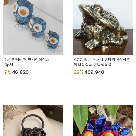
예
베
스
트
모
자
풍수인테리어 부엉이장식품
CGC 황동 두꺼비 인테리어장식품
3p세트
앤틱장식품 엔틱장식품
이
9%
46,820
22%
409,940
크
타
N
일
기
획
전