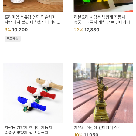
프리미엄 북유럽 엔틱 캡슐커피
리본오리 차량용 방향제 자동차
사탕 과자 보관 바스켓 인테리어
송풍구 디퓨저 새차 선물 인테리어
스틸 보관함
9%
10,200
22%
17,880
무료배송
차량용 방향제 액막이 자동차
자유의 여신상 인테리어 장식
송풍구 방향제 석고 디퓨저
10%
11,050