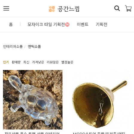
공간느낌
로
홈
모자이크 타일 기획전
이벤트
기획전
N
그
인
인테리어소품
앤틱소품
홈
인기
판매량
최신
가격낮은
리뷰많은
별점높은
카
테
고
리
DIY
자
재/