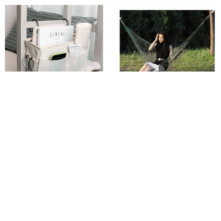
접이식선반 접이식옷장선반 걸이식
바캉스 야외의자 캠핑 그물 침대
침대 사이드 수납포켓 화이트
해먹 그린 (200x80cm)
10%
11,140
11%
14,620