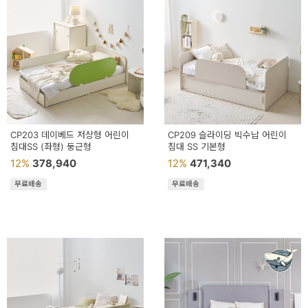
예
베
스
트
모
자
CP203 데이베드 저상형 어린이
CP209 슬라이딩 빅수납 어린이
침대SS (좌형) 둥근형
침대 SS 기본형
이
12%
378,940
12%
471,340
크
무료배송
무료배송
타
N
일
기
획
전