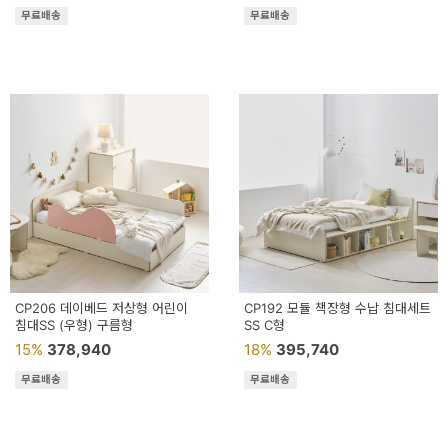
무료배송
무료배송
CP206 데이베드 저상형 어린이
CP192 모듈 책장형 수납 침대세트
침대SS (우형) 구름형
SS C형
15%
378,940
18%
395,740
무료배송
무료배송