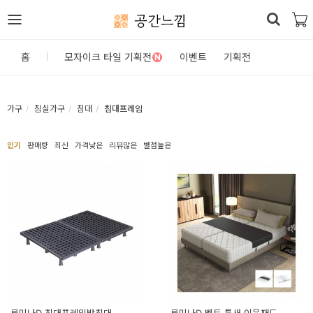
공간느낌
로
홈
모자이크 타일 기획전
이벤트
기획전
N
그
인
가구
침실가구
침대
침대프레임
홈
인기
판매량
최신
가격낮은
리뷰많은
별점높은
카
테
고
리
DIY
자
재/