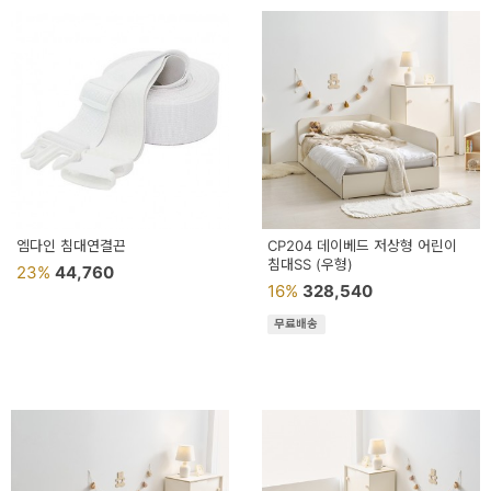
엠다인 침대연결끈
CP204 데이베드 저상형 어린이
침대SS (우형)
23%
44,760
16%
328,540
무료배송