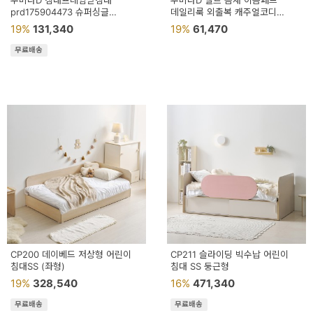
루미나D 침대프레임받침대
루미나D 벨트 틈새 이음패드
용
prd175904473 슈퍼싱글
데일리룩 외출복 캐주얼코디
매트깔판 침실 가구
일상착용
19%
131,340
19%
61,470
품
무료배송
가
구
침
구
인
테
리
어
소
CP200 데이베드 저상형 어린이
CP211 슬라이딩 빅수납 어린이
침대SS (좌형)
품
침대 SS 둥근형
19%
328,540
16%
471,340
카
무료배송
무료배송