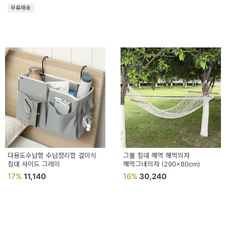
무료배송
다용도수납함 수납정리합 걸이식
그물 침대 해먹 해먹의자
침대 사이드 그레이
해먹그네의자 (290x80cm)
17%
11,140
16%
30,240