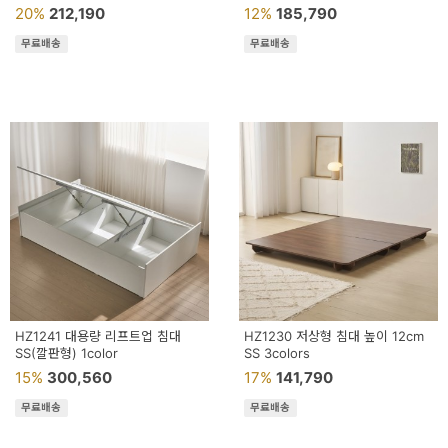
20%
212,190
12%
185,790
무료배송
무료배송
HZ1241 대용량 리프트업 침대
HZ1230 저상형 침대 높이 12cm
SS(깔판형) 1color
SS 3colors
15%
300,560
17%
141,790
무료배송
무료배송