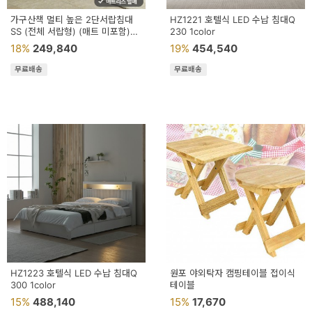
가구산책 멀티 높은 2단서랍침대
HZ1221 호텔식 LED 수납 침대Q
SS (전체 서랍형) (매트 미포함)
230 1color
DN8149
18%
249,840
19%
454,540
무료배송
무료배송
HZ1223 호텔식 LED 수납 침대Q
원포 야외탁자 캠핑테이블 접이식
300 1color
테이블
15%
488,140
15%
17,670