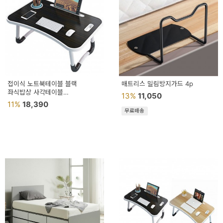
접이식 노트북테이블 블랙
매트리스 밀림방지가드 4p
좌식밥상 사각테이블
13%
11,050
접이식침대테이블 침대테이블
11%
18,390
접이식좌식테이블
무료배송