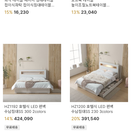
좌식 테이블 베이지 침대테이블
노트북 테이블
접이식좌탁 접이식침대테이블
높이조절노트북테이블
접이식좌식테이블 사각테이블
노트북책상침대테이블
15%
16,230
13%
23,040
높이조절노트북받침대
접이식노트북책상 좌식노
HZ1192 호텔식 LED 편백
HZ1200 호텔식 LED 편백
수납침대SS 300 2colors
수납침대SS 230 3colors
14%
424,090
20%
391,540
무료배송
무료배송