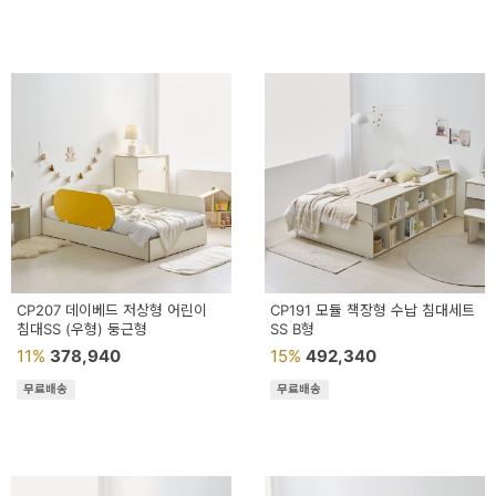
페
트/
러
그
커
튼/
블
라
인
CP207 데이베드 저상형 어린이
CP191 모듈 책장형 수납 침대세트
침대SS (우형) 둥근형
드
SS B형
11%
378,940
15%
492,340
홈
무료배송
무료배송
데
코
수