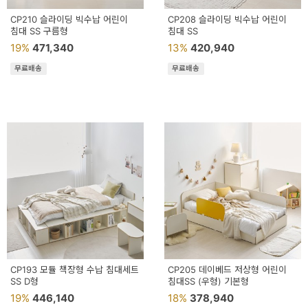
CP210 슬라이딩 빅수납 어린이
CP208 슬라이딩 빅수납 어린이
침대 SS 구름형
침대 SS
19%
471,340
13%
420,940
무료배송
무료배송
CP193 모듈 책장형 수납 침대세트
CP205 데이베드 저상형 어린이
SS D형
침대SS (우형) 기본형
19%
446,140
18%
378,940