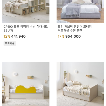
이
벤
트
기
CP190 모듈 책장형 수납 침대세트
모던 패브릭 퀸침대 프레임
SS A형
부드러운 수면 공간
획
12%
441,940
17%
954,000
전
무료배송