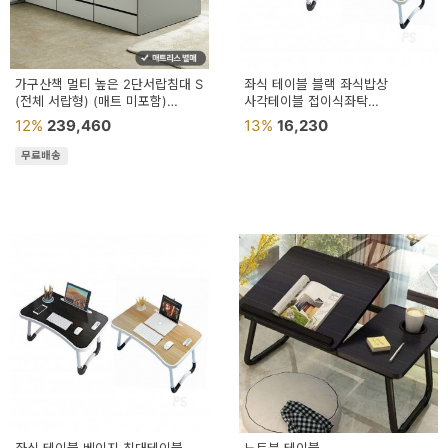
가구산책 멀티 높은 2단서랍침대 S
좌식 테이블 블랙 좌식밥상
(전체 서랍형) (매트 미포함)
사각테이블 접이식좌탁
DN81490
접이식좌식책상 좌식테이블
12%
239,460
13%
16,230
무료배송