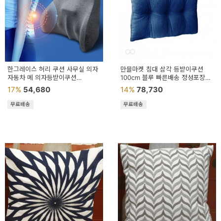
한그레이스 허리 쿠션 사무실 의자
만믈마켓 침대 삼각 등받이쿠션
자동차 메 의자등받이쿠션
100cm 블루 빠른배송 정성포장
의자등받이
헤드쿠션 허리등받이쿠션
17%
54,680
14%
78,730
무료배송
무료배송