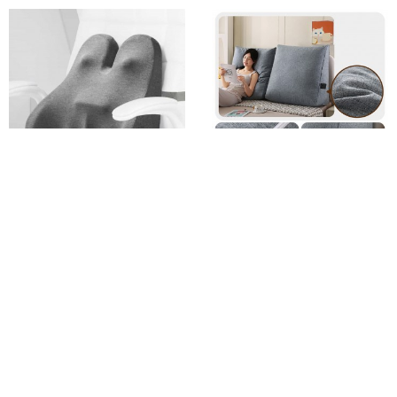
메모리폼 등받이 방석 등받이방석
엔비몬 삼각 등받이 쿠션 침대 쇼파
사무실의자쿠션 허리등쿠션
허리 대형 등쿠션
허리받침쿠션 사무실등받이
10%
37,070
19%
34,800
의자허리받침대
무료배송