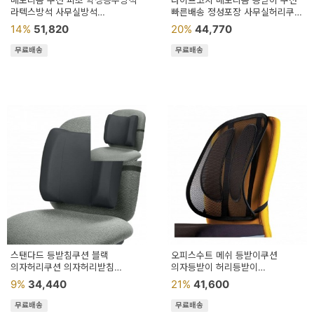
메모리폼 쿠션 피초 학생공부방석
라이프코치 메모리폼 등받이 쿠션
라텍스방석 사무실방석
빠른배송 정성포장 사무실허리쿠션
의자자세교정
사무실의자허리쿠션
14%
51,820
20%
44,770
무료배송
무료배송
스탠다드 등받침쿠션 블랙
오피스수트 메쉬 등받이쿠션
의자허리쿠션 의자허리받침
의자등받이 허리등받이
허리쿠션 사무실허리쿠션
의자허리쿠션 의자허리받침대
9%
34,440
21%
41,600
무료배송
무료배송