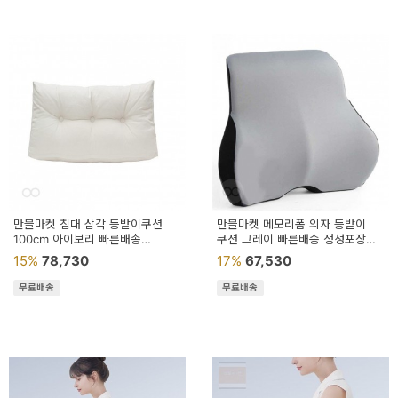
만믈마켓 침대 삼각 등받이쿠션
만믈마켓 메모리폼 의자 등받이
100cm 아이보리 빠른배송
쿠션 그레이 빠른배송 정성포장
정성포장 등받이쿠션대형
등바지쿠션 허리등받이쿠션
15%
78,730
17%
67,530
침대헤드쿠션
무료배송
무료배송