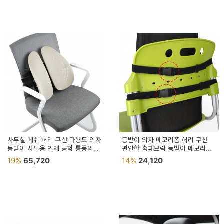
페
트/
러
그
커
튼/
블
라
인
사무실 메쉬 허리 쿠션 다용도 의자
등받이 의자 메모리폼 허리 쿠션
등받이 사무용 인체 공학 통풍의자
드
편안한 홈패브릭 등받이 메모리폼
게이밍 쿠션의자
인테리어
19%
65,720
14%
24,120
홈
데
코
수