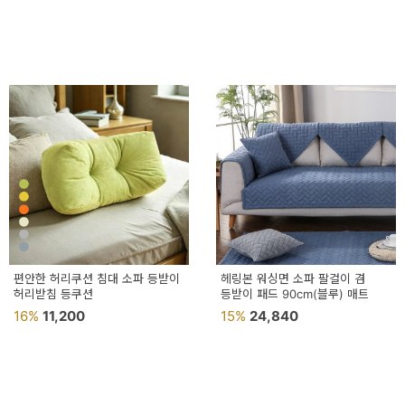
편안한 허리쿠션 침대 소파 등받이
헤링본 워싱면 소파 팔걸이 겸
허리받침 등쿠션
등받이 패드 90cm(블루) 매트
16%
11,200
15%
24,840