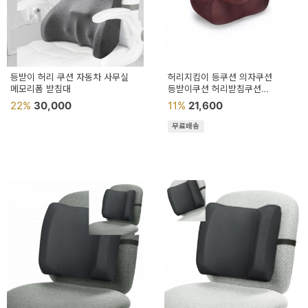
등받이 허리 쿠션 자동차 사무실
허리지킴이 등쿠션 의자쿠션
메모리폼 받침대
등받이쿠션 허리받침쿠션
의자허리쿠션
22%
30,000
11%
21,600
무료배송