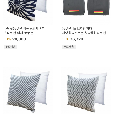
이
벤
트
기
사무실등쿠션 컴퓨터의자쿠션
등쿠션 1p 요추받침대
쇼파쿠션 의자 등쿠션
차량용요추쿠션 차량용허리쿠션
획
삼각등받이쿠션 쇼파등받이쿠션
13%
24,000
11%
36,720
전
무료배송
무료배송