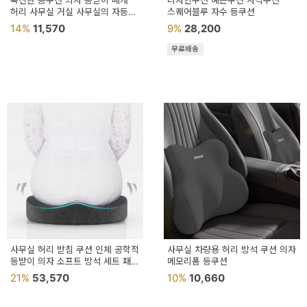
폭신한 등쿠션 의자 등받이 베개
디자인쿠션 예쁜쿠션 사각쿠션
용
허리 사무실 거실 사무실의 자등
스퀘어블루 자수 등쿠션
인테리어 쇼파
14%
11,570
9%
28,200
품
무료배송
가
구
침
구
인
테
리
어
소
사무실 허리 받침 쿠션 인체 공학적
사무실 차량용 허리 방석 쿠션 의자
등받이 의자 소프트 방석 세트 패드
품
메모리폼 등쿠션
사무용
21%
53,570
10%
10,660
카