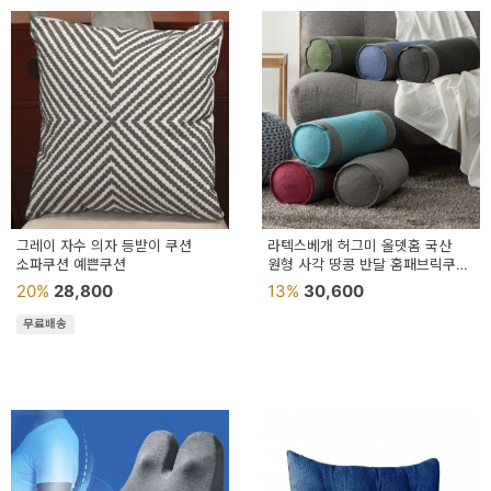
그레이 자수 의자 등받이 쿠션
라텍스베개 허그미 올뎃홈 국산
소파쿠션 예쁜쿠션
원형 사각 땅콩 반달 홈패브릭쿠션
삼각쿠션
20%
28,800
13%
30,600
무료배송