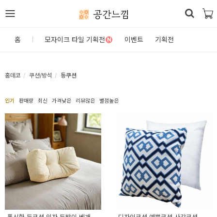
공간느낌
로
홈
모자이크 타일 기획전
이벤트
기획전
N
그
인
홈데코
쿠션/방석
등쿠션
홈
인기
판매량
최신
가격낮은
리뷰많은
별점높은
카
테
고
리
DIY
자
재/