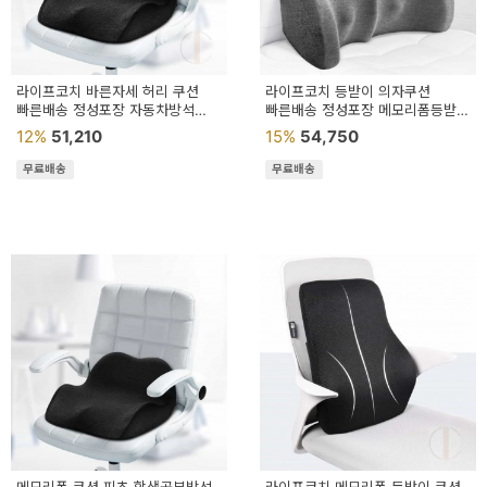
라이프코치 바른자세 허리 쿠션
라이프코치 등받이 의자쿠션
빠른배송 정성포장 자동차방석
빠른배송 정성포장 메모리폼등받이
방석
차량용등받이허리쿠션
12%
51,210
15%
54,750
무료배송
무료배송