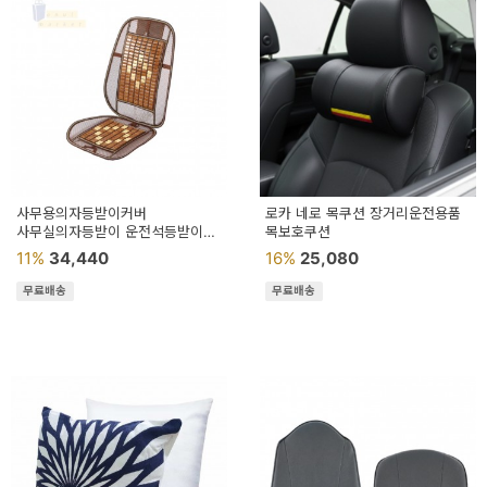
예
베
스
트
모
자
사무용의자등받이커버
로카 네로 목쿠션 장거리운전용품
사무실의자등받이 운전석등받이
목보호쿠션
이
자동차 대나무 사각 시트
11%
34,440
16%
25,080
차량메쉬등받이 자동차등받
크
무료배송
무료배송
타
N
일
기
획
전