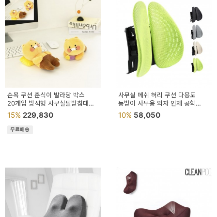
손목 쿠션 춘식이 발라당 박스
사무실 메쉬 허리 쿠션 다용도
20개입 방석형 사무실팔받침대
등받이 사무용 의자 인체 공학
쿠션형 손목보호
쿠션의자 게이밍 통풍 고정
15%
229,830
10%
58,050
무료배송