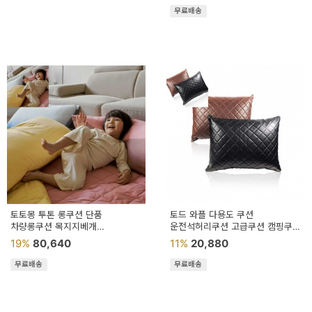
무료배송
토토몽 투톤 롱쿠션 단품
토드 와플 다용도 쿠션
차량롱쿠션 목지지베개
운전석허리쿠션 고급쿠션 캠핑쿠션
승용차뒷좌석쿠션 카시트용베개
차량쿠션
19%
80,640
11%
20,880
무료배송
무료배송