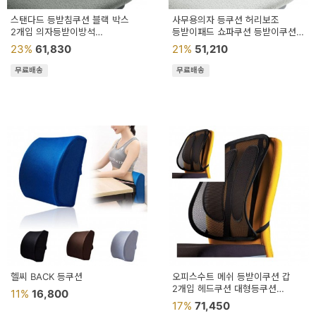
스탠다드 등받침쿠션 블랙 박스
사무용의자 등쿠션 허리보조
2개입 의자등받이방석
등받이패드 쇼파쿠션 등받이쿠션
의자허리쿠션 의자등쿠션
소파쿠션 휴대용허리쿠션
23%
61,830
21%
51,210
사무실의자등받이
무료배송
무료배송
헬씨 BACK 등쿠션
오피스수트 메쉬 등받이쿠션 갑
2개입 헤드쿠션 대형등쿠션
11%
16,800
다리쿠션 침대쿠션
17%
71,450