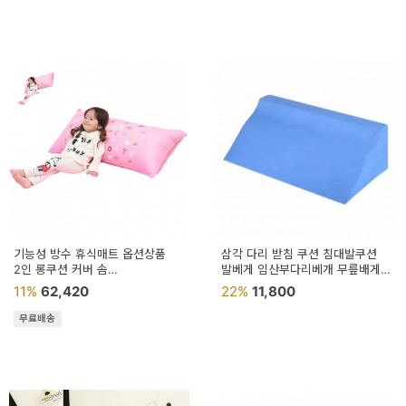
기능성 방수 휴식매트 옵션상품
삼각 다리 받침 쿠션 침대발쿠션
2인 롱쿠션 커버 솜
발베게 임산부다리베개 무릎배게
침대등받이쿠션 등쿠션
다리올리는쿠션 종아리배게
11%
62,420
22%
11,800
대형등받이쿠션 등허리쿠션
다리배게 발
무료배송