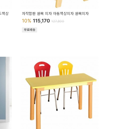
운드책상
자작합판 원목 의자 아동책상의자 원목의자
10%
115,170
127,800
무료배송