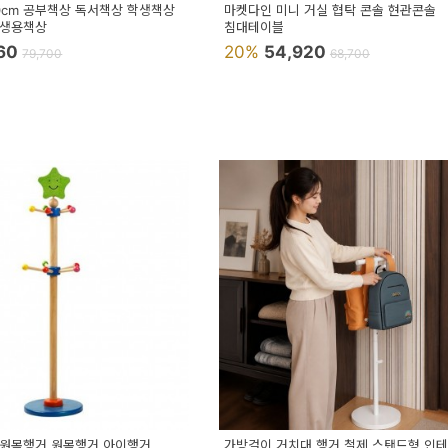
20cm 공부책상 독서책상 학생책상
마켓다인 미니 거실 협탁 콘솔 현관콘솔
학생용책상
침대테이블
560
20%
54,920
79,700
68,700
원목행거 원목행거 아이행거
가방걸이 거치대 행거 철제 스탠드형 인