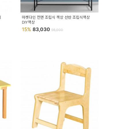
이
마켓다인 전면 조립식 책상 선반 조립식책상
DIY책상
15%
83,030
98,000