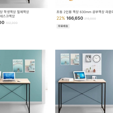
상 학생책상 철제책상
초등 2인용 책상 630mm 공부책상 라
 데스크책상
22%
166,650
215,000
200
102,300
무료배송