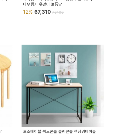
나무행거 옷걸이 보름달
12%
67,310
76,100
상
보조테이블 복도콘솔 슬림콘솔 책상겸테이블