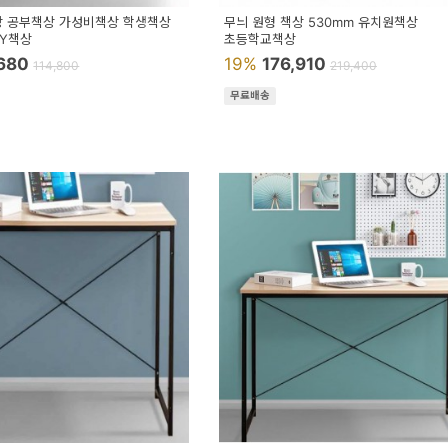
상 공부책상 가성비책상 학생책상
무늬 원형 책상 530mm 유치원책상
IY책상
초등학교책상
,680
19%
176,910
114,800
219,400
무료배송