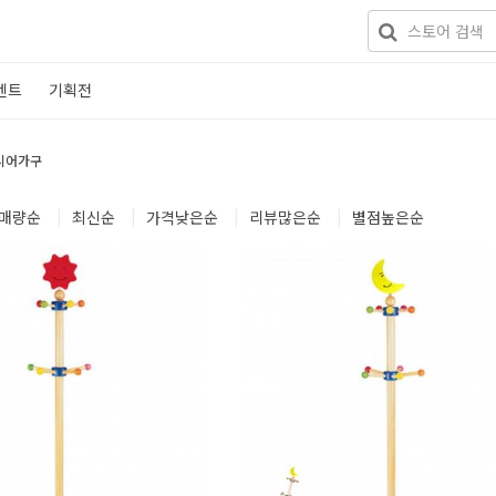
벤트
기획전
니어가구
매량
순
|
최신
순
|
가격낮은
순
|
리뷰많은
순
|
별점높은
순