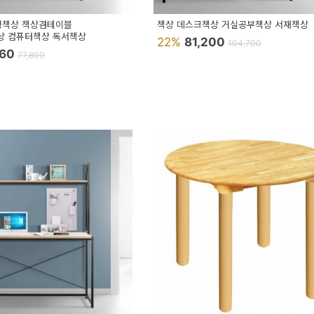
형책상 책상겸테이블
책상 데스크책상 거실공부책상 서재책상
상 컴퓨터책상 독서책상
22%
81,200
104,700
960
77,800