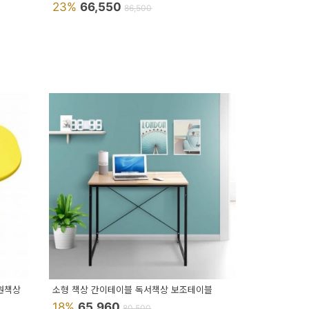
23%
66,550
86,500
원책상
소형 책상 간이테이블 독서책상 보조테이블
18%
65,960
80,500