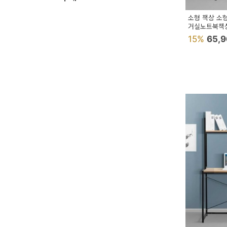
예
소형 책상 소
거실노트북책
베
15%
65,
스
트
모
자
이
크
타
N
일
기
획
전