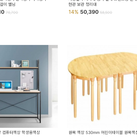
걸이 별님
현관 보관 정리대
10
14%
50,390
76,700
58,500
상 컴퓨터책상 학생용책상
원목 책상 530mm 어린이테이블 원목책