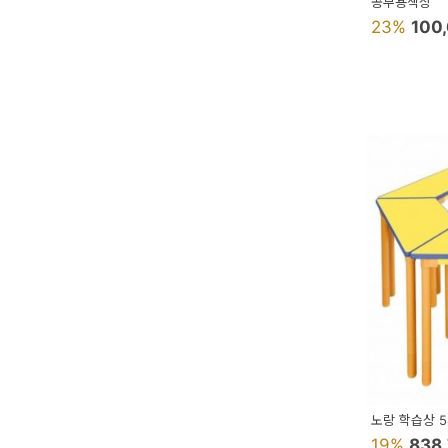
공부용책상
23%
100
노랑 학습상 
19%
838