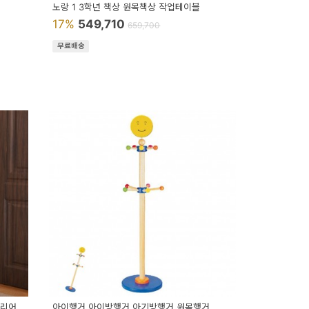
노랑 1 3학년 책상 원목책상 작업테이블
17%
549,710
659,700
무료배송
테리어
아이행거 아이방행거 아기방행거 원목행거