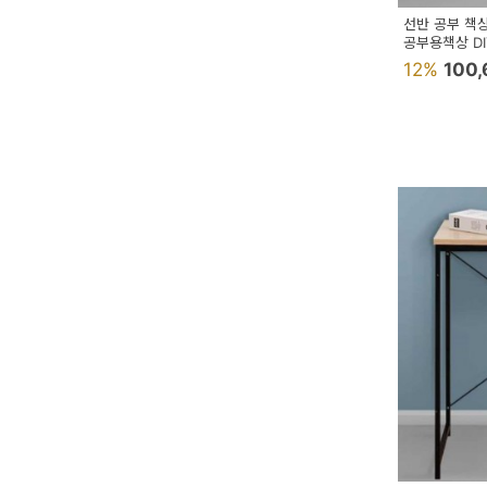
이
선반 공부 책
벤
공부용책상 D
12%
100
트
기
획
전