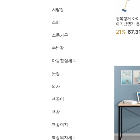
용
서랍장
품
원목행거 아
소파
아기방행거 옷
가
21%
67,3
소품가구
구
침
수납장
구
아동침실세트
인
옷장
테
의자
리
어
책꽂이
소
책상
품
책상의자
카
책상의자세트