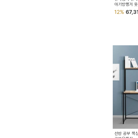
아기방행거 옷
12%
67,3
선반 공부 책