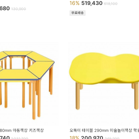
16%
519,430
618,100
,680
130,900
무료배송
580mm 아동책상 키즈책상
오뚝이 테이블 290mm 미술놀이책상 학
,740
18%
200,970
1,031,700
245,200