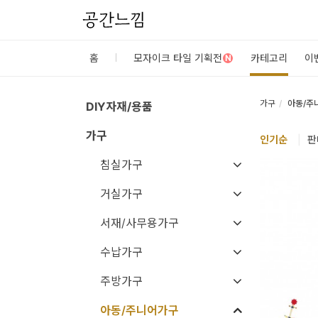
공간느낌
로
홈
모자이크 타일 기획전
카테고리
이
N
그
인
가구
아동/주
DIY자재/용품
가구
홈
인기
순
|
판
카
침실가구
테
거실가구
고
서재/사무용가구
리
수납가구
DIY
주방가구
자
재/
아동/주니어가구