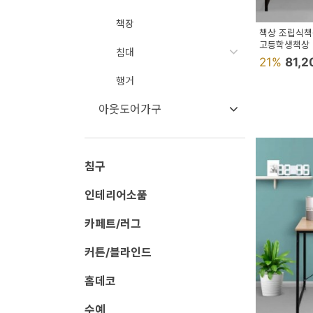
페
책장
트/
책상 조립식책
고등학생책상
러
침대
21%
81,
그
행거
커
아웃도어가구
튼/
블
라
침구
인
인테리어소품
드
카페트/러그
홈
커튼/블라인드
데
코
홈데코
수
수예