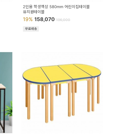
2인용 학생책상 580mm 어린이집테이블
유치원테이블
19%
158,070
196,000
무료배송