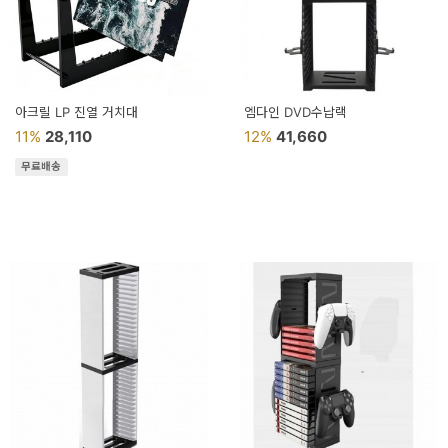
이
벤
트
기
아크릴 LP 진열 거치대
엠다인 DVD수납랙
11%
28,110
12%
41,660
획
무료배송
전