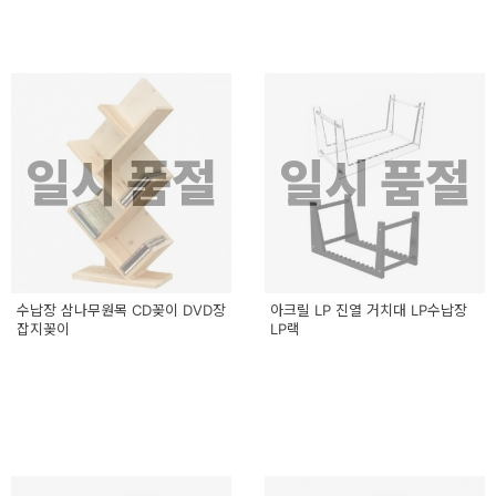
일시 품절
일시 품절
수납장 삼나무원목 CD꽂이 DVD장
아크릴 LP 진열 거치대 LP수납장
잡지꽂이
LP랙