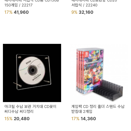
에이데이타 서랍식 CD홈 CD150B
에이데이타 CD보관함 CD20
150개입 / 22217
서랍식 / 22240
17%
41,960
9%
32,160
아크릴 수납 보관 거치대 CD꽂이
게임팩 CD 정리 홀더 스탠드 수납
씨디수납 씨디정리
받침대 2개입
15%
20,480
17%
14,360