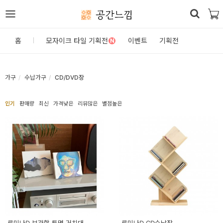
공간느낌
로
홈
모자이크 타일 기획전
이벤트
기획전
N
그
인
가구
수납가구
CD/DVD장
홈
인기
판매량
최신
가격낮은
리뷰많은
별점높은
카
테
고
리
DIY
자
재/