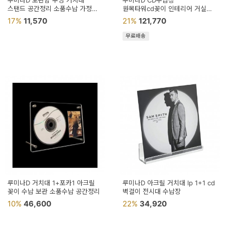
루미나D 보관함 투명 거치대
루미나D CD수납장
용
스탠드 공간정리 소품수납 가정용
원목타워cd꽂이 인테리어 거실
사무실
방꾸미기 공간장식
17%
11,570
21%
121,770
품
무료배송
가
구
침
구
인
테
리
어
소
루미나D 거치대 1+포카1 아크릴
루미나D 아크릴 거치대 lp 1+1 cd
꽂이 수납 보관 소품수납 공간정리
품
벽걸이 전시대 수납장
10%
46,600
22%
34,920
카