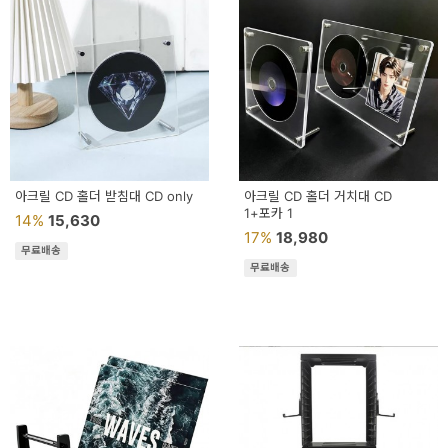
예
베
스
트
모
자
아크릴 CD 홀더 받침대 CD only
아크릴 CD 홀더 거치대 CD
1+포카 1
14%
15,630
이
17%
18,980
무료배송
크
무료배송
타
N
일
기
획
전