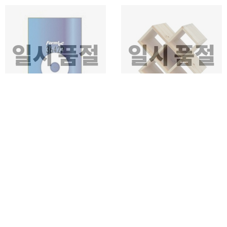
일시 품절
일시 품절
잉크젯 CD DVD라벨 20매 41 mm
크로스와인랙 삼나무 와인렉
CD라벨
와인걸이 와인보관함