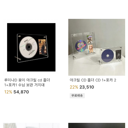
페
트/
러
그
커
튼/
블
라
인
루미나D 꽂이 아크릴 cd 홀더
아크릴 CD 홀더 CD 1+포카 2
1+포카1 수납 보관 거치대
드
22%
23,510
12%
54,870
홈
무료배송
데
코
수