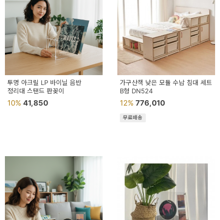
투명 아크릴 LP 바이닐 음반
가구산책 낮은 모듈 수납 침대 세트
정리대 스탠드 판꽂이
B형 DN524
10%
41,850
12%
776,010
무료배송