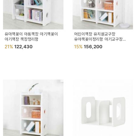
이
벤
트
기
유아책꽂이 아동책장 아기책꽂이
어린이책장 유치원교구장
아기책장 책장정리함
유아책꽂이정리함 아기교구장
획
책장정리함
21%
122,430
15%
156,200
전