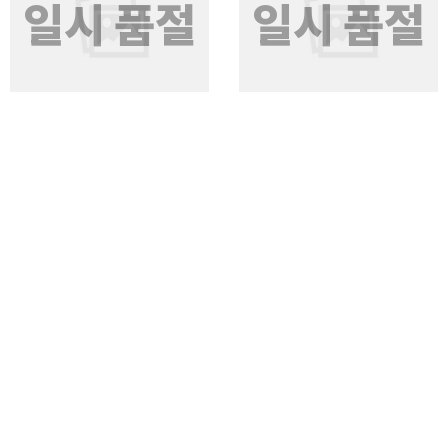
일시 품절
일시 품절
가구산책 2단 오픈 책장 수납장
가구산책 2단 오픈 수납 서랍장
세트 1600 H7276
세트 1200 H7278
4.5
5.0
리뷰 4
리뷰 4
무료배송
무료배송
일시 품절
일시 품절