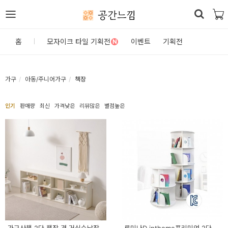
공간느낌
로
홈
모자이크 타일 기획전
이벤트
기획전
N
그
인
가구
아동/주니어가구
책장
홈
인기
판매량
최신
가격낮은
리뷰많은
별점높은
카
테
고
리
DIY
자
재/