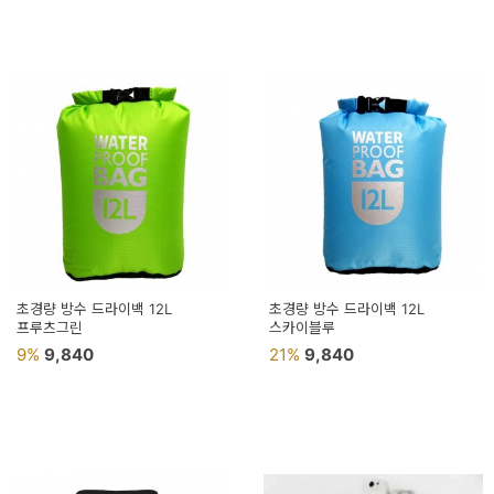
페
트/
러
그
커
튼/
블
라
인
초경량 방수 드라이백 12L
초경량 방수 드라이백 12L
프루츠그린
드
스카이블루
9%
9,840
21%
9,840
홈
데
코
수