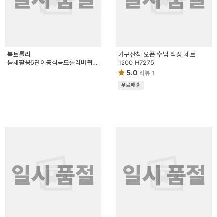
북트롤리
가구산책 오픈 수납 책장 세트
틈새활용5단이동식북트롤리바퀴달린트롤리책장
1200 H7275
이동식책장
5.0
리뷰 1
무료배송
일시 품절
일시 품절