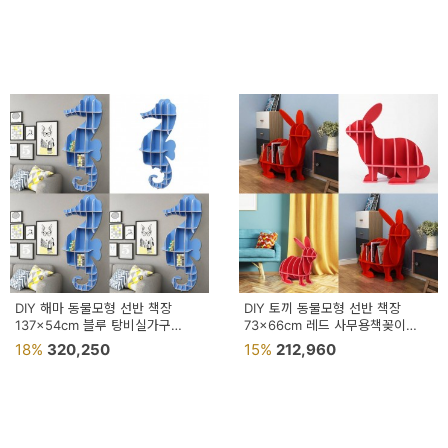
DIY 해마 동물모형 선반 책장
DIY 토끼 동물모형 선반 책장
137x54cm 블루 탕비실가구
73x66cm 레드 사무용책꽂이
사무용책꽂이
사무실책장
18%
320,250
15%
212,960