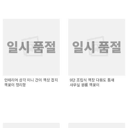
일시 품절
일시 품절
인테리어 삼각 미니 간이 책상 잡지
9단 조립식 책장 다용도 틈새
책꽂이 정리함
사무실 원룸 책꽂이