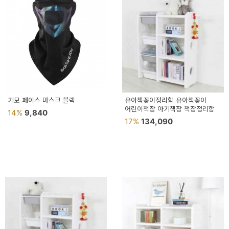
예
베
스
트
모
자
기모 페이스 마스크 블랙
유아책꽂이정리함 유아책꽂이
어린이책장 아기책장 책장정리함
14%
9,840
이
17%
134,090
크
타
N
일
기
획
전