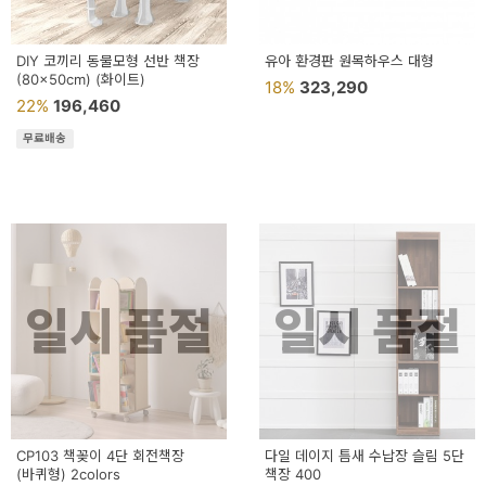
DIY 코끼리 동물모형 선반 책장
유아 환경판 원목하우스 대형
(80x50cm) (화이트)
18%
323,290
22%
196,460
무료배송
일시 품절
일시 품절
CP103 책꽂이 4단 회전책장
다일 데이지 틈새 수납장 슬림 5단
(바퀴형) 2colors
책장 400