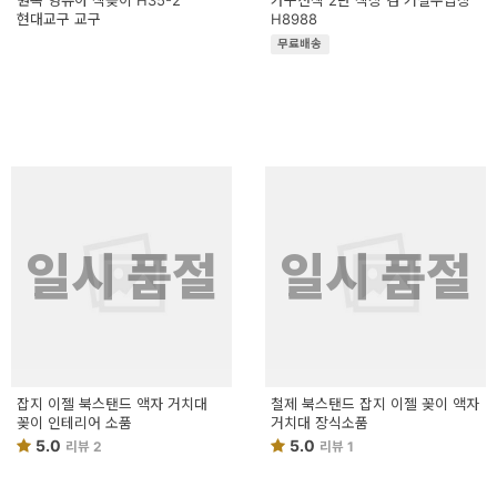
원목 영유아 책꽂이 H35-2
가구산책 2단 책장 겸 거실수납장
현대교구 교구
H8988
무료배송
일시 품절
일시 품절
잡지 이젤 북스탠드 액자 거치대
철제 북스탠드 잡지 이젤 꽂이 액자
꽂이 인테리어 소품
거치대 장식소품
5.0
5.0
리뷰 2
리뷰 1