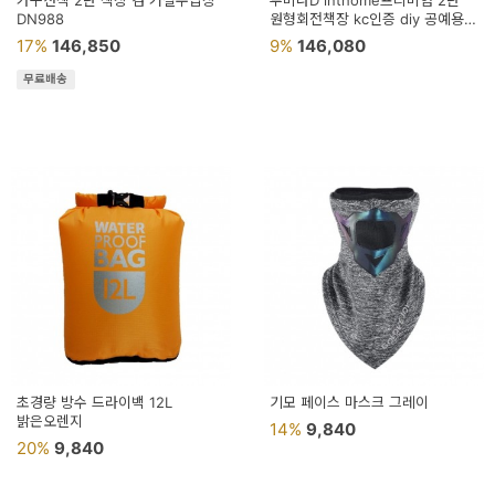
가구산책 2단 책장 겸 거실수납장
루미나D inthome프리미엄 2단
용
DN988
원형회전책장 kc인증 diy 공예용
만들기
17%
146,850
9%
146,080
품
무료배송
가
구
침
구
인
테
리
어
소
초경량 방수 드라이백 12L
기모 페이스 마스크 그레이
밝은오렌지
품
14%
9,840
20%
9,840
카