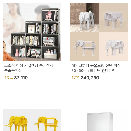
조립식 책장 거실책장 틈새책장
DIY 코끼리 동물모형 선반 책장
폭좁은책장
80x50cm 화이트 인테리어
업소용
13%
32,110
17%
240,750