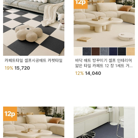
예
베
스
트
모
자
카페트타일 셀프시공매트 카펫타일
바닥 매트 방꾸미기 셀프 인테리어
얇은 타일 카페트 12 장 1세트 거실
19%
15,720
이
퍼즐 방바닥
12%
14,040
크
타
N
일
기
획
전