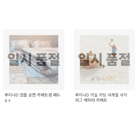
일시 품절
일시 품절
루미나D 엠블 순면 카페트겸 패드
루미나D 거실 키밍 사계절 사각
q s
러그 캐릭터 카페트