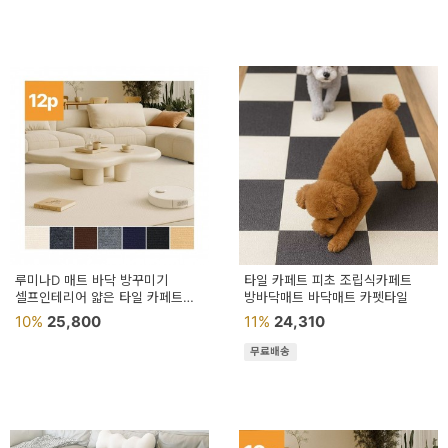
페
트/
러
그
커
튼/
블
라
인
루미나D 매트 바닥 방꾸미기
타일 카페트 피초 조립식카페트
셀프인테리어 얇은 타일 카페트
드
방바닥매트 바닥매트 카펫타일
12장 1세트
10%
25,800
11%
24,310
홈
무료배송
데
코
수