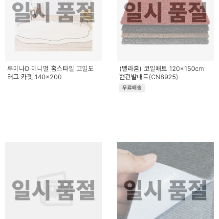
일시 품절
일시 품절
루미나D 미니멀 홈스타일 고밀도
(벨라홈) 코일매트 120x150cm
러그 카펫 140x200
현관발매트(CN8925)
무료배송
일시 품절
일시 품절