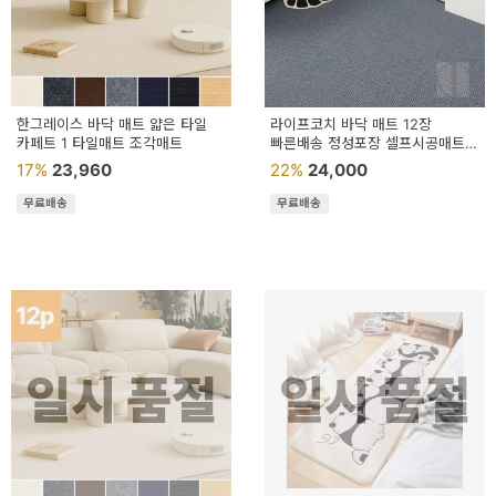
이
벤
트
기
한그레이스 바닥 매트 얇은 타일
라이프코치 바닥 매트 12장
카페트 1 타일매트 조각매트
빠른배송 정성포장 셀프시공매트
획
거실바닥매트
17%
23,960
22%
24,000
전
무료배송
무료배송
일시 품절
일시 품절