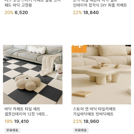
러그 고정 스티커 카페트 밀림 방지
조각 타일 베란다 바닥 셀프
용
패드 바닥 고정용
인테리어 접착식 DIY 퍼즐 카페트
20%
6,520
22%
18,840
품
가
구
침
구
인
테
리
어
소
바닥 카페트 타일 매트
스토어 연 바닥 타일카페트
셀프인테리어 12장 1세트
품
거실바닥매트 방바닥매트
거실바닥매트 타일카페트
19%
19,410
23%
18,960
카
무료배송
무료배송