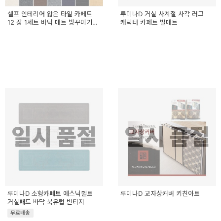
셀프 인테리어 얇은 타일 카페트
루미나D 거실 사계절 사각 러그
12 장 1세트 바닥 매트 방꾸미기
캐릭터 카페트 발매트
거실 퍼즐 방바닥
일시 품절
일시 품절
루미나D 소형카페트 에스닉퀼트
루미나D 교자상커버 키친아트
거실패드 바닥 북유럽 빈티지
무료배송