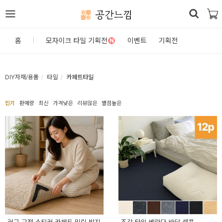
공간느낌
로
홈
모자이크 타일 기획전
이벤트
기획전
N
그
인
DIY자재/용품
타일
카페트타일
홈
인기
판매량
최신
가격낮은
리뷰많은
별점높은
카
테
고
리
DIY
자
재/