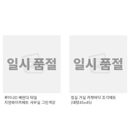
일시 품절
일시 품절
루미나D 베란다 타일
침실 거실 카펫바닥 조각매트
지앤와이카페트 사무실 그린색상
(대형45x45)