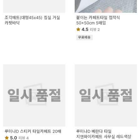
조각매트(대형45x45) 침실 거실
붙이는 카페트타일 점착식
카펫바닥
50x50cm 5매입
4.5
리뷰 2
무료배송
일시 품절
일시 품절
루미나D 스티커 타일카페트 20매
루미나D 베란다 타일
지앤와이카페트 사무실 레드색상
5.0
리뷰 4