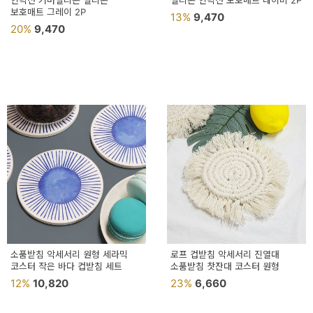
인덕션 커버실리콘 실리콘
실리콘 인덕션 보호매트 네이비 2P
보호매트 그레이 2P
13%
9,470
20%
9,470
소품받침 악세서리 원형 세라믹
로프 컵받침 악세서리 진열대
코스터 작은 바다 컵받침 세트
소품받침 찻잔대 코스터 원형
12%
10,820
23%
6,660