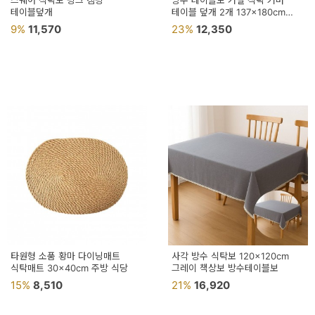
스퀘어 식탁보 핑크 캠핑
방수 테이블보 거실 식탁 커버
용
테이블덮개
테이블 덮개 2개 137x180cm
행사테이블보 테이블커버
9%
11,570
23%
12,350
품
가
구
침
구
인
테
리
어
소
타원형 소품 황마 다이닝매트
사각 방수 식탁보 120x120cm
식탁매트 30x40cm 주방 식당
품
그레이 책상보 방수테이블보
15%
8,510
21%
16,920
카