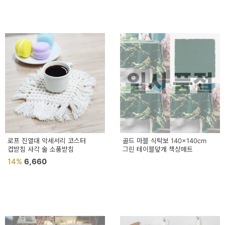
일시 품절
로프 진열대 악세서리 코스터
골드 마블 식탁보 140x140cm
컵받침 사각 술 소품받침
그린 테이블덮개 책상매트
14%
6,660