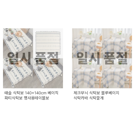
일시 품절
일시 품절
태슬 식탁보 140x140cm 베이직
체크무늬 식탁보 블루베이지
파티식탁보 행사용테이블보
식탁카바 식탁깔개