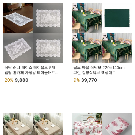
식탁 러너 레이스 테이블보 5개
골드 마블 식탁보 220x140cm
캠핑 홈카페 가정용 테이블매트
그린 캠핑식탁보 책상매트
홈데코 테이블러너
20%
9,880
9%
39,770