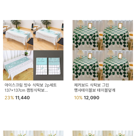
페
트/
러
그
커
튼/
블
라
인
아이스크림 방수 식탁보 2p세트
체커보드 식탁보 그린
137x137cm 캠핑식탁보
드
행사테이블보 테이블덮개
테이블식탁보 캠핑방수테이블보
23%
11,440
10%
12,090
홈
데
코
수