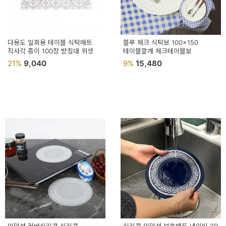
다용도 일회용 테이블 식탁매트
블루 체크 식탁보 100x150
직사각 종이 100장 받침대 위생
테이블깔개 체크테이블보
21%
9,040
9%
15,480