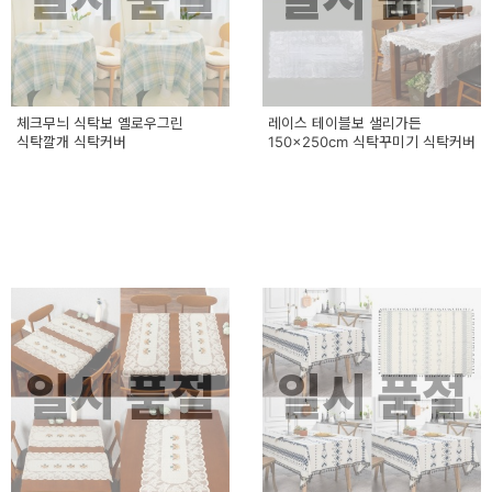
체크무늬 식탁보 옐로우그린
레이스 테이블보 샐리가든
식탁깔개 식탁커버
150x250cm 식탁꾸미기 식탁커버
일시 품절
일시 품절