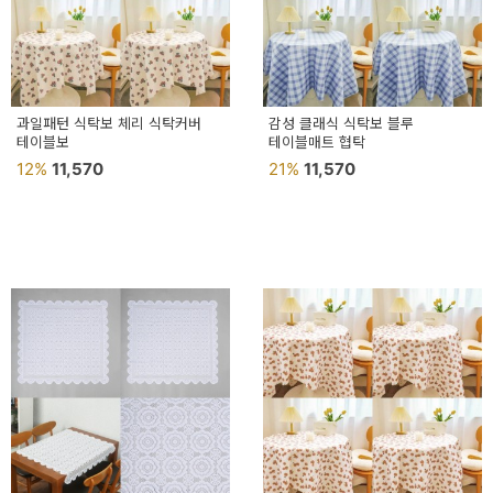
이
벤
트
기
과일패턴 식탁보 체리 식탁커버
감성 클래식 식탁보 블루
테이블보
테이블매트 협탁
획
12%
11,570
21%
11,570
전