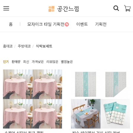
공간느낌
로
홈
모자이크 타일 기획전
이벤트
기획전
N
그
인
홈데코
주방데코
식탁보세트
홈
인기
판매량
최신
가격낮은
리뷰많은
별점높은
카
테
고
리
DIY
자
재/