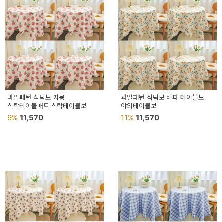
예
베
스
트
모
자
과일패턴 식탁보 자몽
과일패턴 식탁보 비파 테이블보
식탁테이블매트 식탁테이블보
야외테이블보
이
9%
11,570
11%
11,570
크
타
N
일
기
획
전