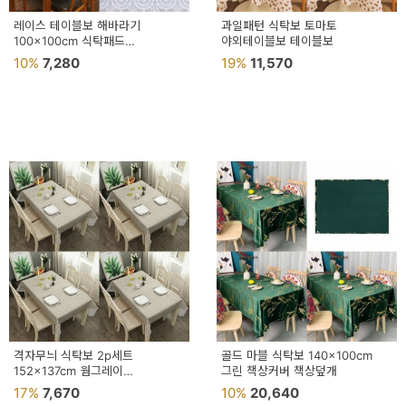
레이스 테이블보 해바라기
과일패턴 식탁보 토마토
100x100cm 식탁패드
야외테이블보 테이블보
테이블꾸미기
10%
7,280
19%
11,570
격자무늬 식탁보 2p세트
골드 마블 식탁보 140x100cm
152x137cm 웜그레이
그린 책상커버 책상덮개
행사테이블보 거실테이블보
17%
7,670
10%
20,640