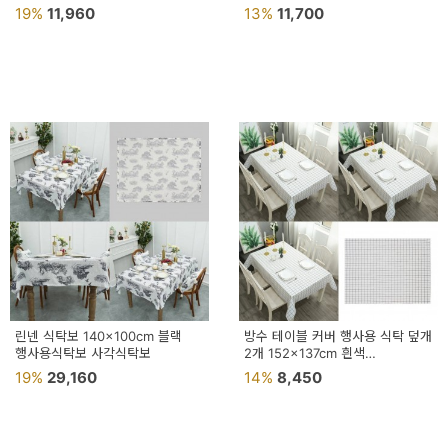
테이블보 캠핑식탁보
식탁테이블보 식탁보
19%
11,960
13%
11,700
린넨 식탁보 140x100cm 블랙
방수 테이블 커버 행사용 식탁 덮개
행사용식탁보 사각식탁보
2개 152x137cm 흰색
식탁테이블보 파티 테이블보
19%
29,160
14%
8,450