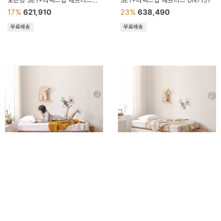
오픈형 SET+라텍스탑 매트리스
SET+라텍스탑 매트리스 DN7151
DN7021
17%
621,910
23%
638,490
무료배송
무료배송
가구산책 수납침대SS 콤비형 SET
가구산책 대용량 높은수납침대SS
DN7100
도어형 SET+라텍스탑 매트리스
DN7071
21%
299,060
18%
540,130
무료배송
무료배송