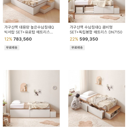
가구산책 대용량 높은수납침대Q
가구산책 수납침대Q 콤비형
빅서랍 SET+유로탑 매트리스
SET+독립봉합 매트리스 DN7150
DN7044
12%
783,560
22%
599,350
무료배송
무료배송