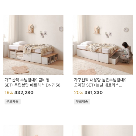
가구산책 수납침대S 콤비형
가구산책 대용량 높은수납침대S
SET+독립봉합 매트리스 DN7158
도어형 SET+본넬 매트리스
DN7026
19%
432,280
20%
391,230
무료배송
무료배송