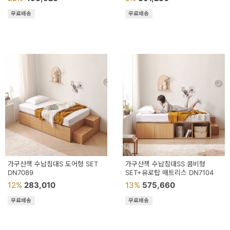
무료배송
무료배송
가구산책 수납침대S 도어형 SET
가구산책 수납침대SS 콤비형
DN7089
SET+유로탑 매트리스 DN7104
12%
283,010
13%
575,660
무료배송
무료배송