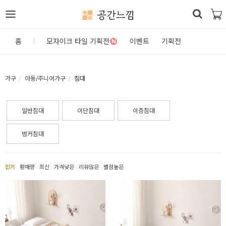
공간느낌
로
홈
모자이크 타일 기획전
이벤트
기획전
N
그
인
가구
아동/주니어가구
침대
홈
일반침대
이단침대
이층침대
카
테
벙커침대
고
리
인기
판매량
최신
가격낮은
리뷰많은
별점높은
DIY
자
재/