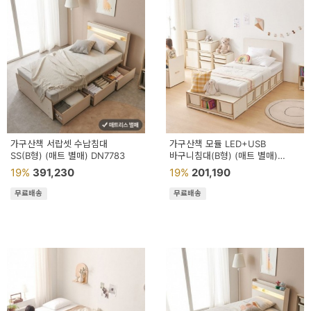
가구산책 서랍셋 수납침대
가구산책 모듈 LED+USB
SS(B형) (매트 별매) DN7783
바구니침대(B형) (매트 별매)
DN7747
19%
391,230
19%
201,190
무료배송
무료배송