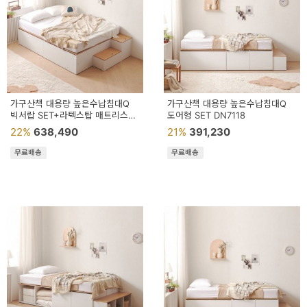
가구산책 대용량 높은수납침대Q
가구산책 대용량 높은수납침대Q
빅서랍 SET+라텍스탑 매트리스
도어형 SET DN7118
DN7003
22%
638,490
21%
391,230
무료배송
무료배송