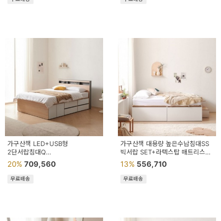
가구산책 LED+USB형
가구산책 대용량 높은수납침대SS
2단서랍침대Q
빅서랍 SET+라텍스탑 매트리스
(도어우측1+서랍2)+독립봉합
DN7050
20%
709,560
13%
556,710
매트리스 DN7832
무료배송
무료배송