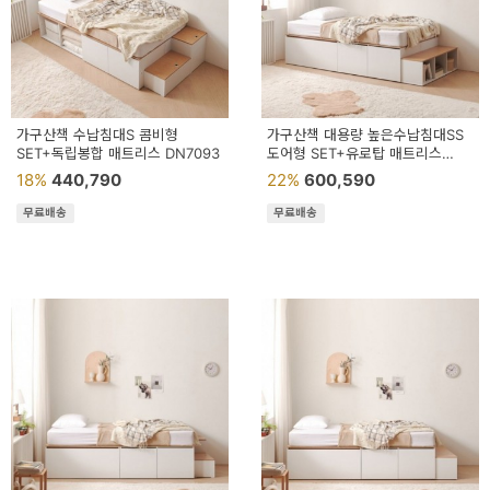
용
품
가
구
가구산책 수납침대S 콤비형
가구산책 대용량 높은수납침대SS
SET+독립봉합 매트리스 DN7093
도어형 SET+유로탑 매트리스
침
DN7138
18%
440,790
22%
600,590
구
무료배송
무료배송
인
테
리
어
소
품
카