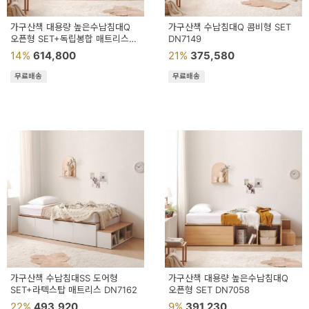
가구산책 대용량 높은수납침대Q
가구산책 수납침대Q 콤비형 SET
오픈형 SET+독립봉합 매트리스
DN7149
DN7059
14%
614,800
21%
375,580
무료배송
무료배송
가구산책 수납침대SS 도어형
가구산책 대용량 높은수납침대Q
SET+라텍스탑 매트리스 DN7162
오픈형 SET DN7058
22%
493,920
9%
391,230