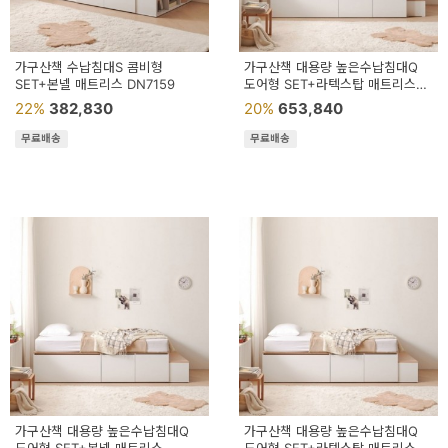
가구산책 수납침대S 콤비형
가구산책 대용량 높은수납침대Q
SET+본넬 매트리스 DN7159
도어형 SET+라텍스탑 매트리스
DN7055
22%
382,830
20%
653,840
무료배송
무료배송
가구산책 대용량 높은수납침대Q
가구산책 대용량 높은수납침대Q