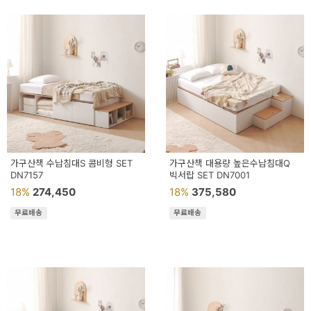
이
벤
트
기
획
전
가구산책 수납침대S 콤비형 SET
가구산책 대용량 높은수납침대Q
DN7157
빅서랍 SET DN7001
18%
274,450
18%
375,580
무료배송
무료배송