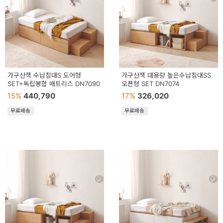
가구산책 수납침대S 도어형
가구산책 대용량 높은수납침대SS
SET+독립봉합 매트리스 DN7090
오픈형 SET DN7074
15%
440,790
17%
326,020
무료배송
무료배송