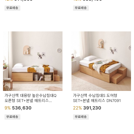
예
무료배송
무료배송
베
스
트
모
자
이
크
타
N
가구산책 대용량 높은수납침대Q
가구산책 수납침대S 도어형
일
오픈형 SET+본넬 매트리스
SET+본넬 매트리스 DN7091
기
DN7061
9%
536,630
22%
391,230
획
무료배송
무료배송
전