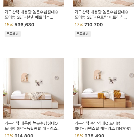
페
트/
가구산책 대용량 높은수납침대Q
가구산책 대용량 높은수납침대Q
도어형 SET+본넬 매트리스
도어형 SET+유로탑 매트리스
러
DN7056
DN7122
15%
536,630
17%
710,700
그
무료배송
무료배송
커
튼/
블
라
인
드
홈
데
코
가구산책 대용량 높은수납침대Q
가구산책 수납침대Q 도어형
도어형 SET+독립봉합 매트리스
SET+라텍스탑 매트리스 DN7081
DN7119
수
12%
614,800
18%
638,490