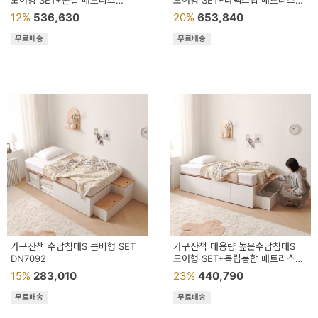
도어형 SET+본넬 매트리스
도어형 SET+라텍스탑 매트리스
DN7121
DN7120
12%
536,630
20%
653,840
무료배송
무료배송
가구산책 수납침대S 콤비형 SET
가구산책 대용량 높은수납침대S
DN7092
도어형 SET+독립봉합 매트리스
DN7025
15%
283,010
23%
440,790
무료배송
무료배송