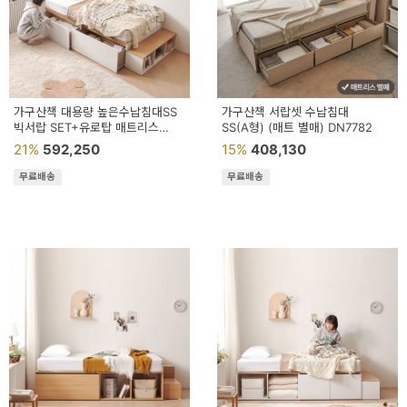
가구산책 대용량 높은수납침대SS
가구산책 서랍셋 수납침대
빅서랍 SET+유로탑 매트리스
SS(A형) (매트 별매) DN7782
DN7013
21%
592,250
15%
408,130
무료배송
무료배송