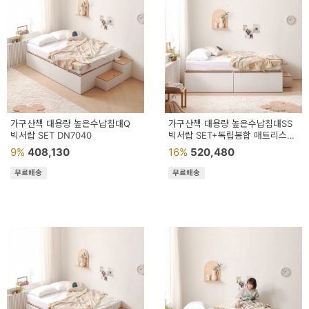
가구산책 대용량 높은수납침대Q
가구산책 대용량 높은수납침대SS
빅서랍 SET DN7040
빅서랍 SET+독립봉합 매트리스
DN7049
9%
408,130
16%
520,480
무료배송
무료배송