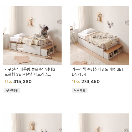
가구산책 대용량 높은수납침대S
가구산책 수납침대S 도어형 SET
오픈형 SET+본넬 매트리스
DN7154
DN7133
11%
415,380
10%
274,450
무료배송
무료배송