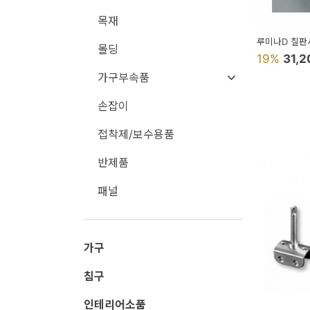
용
목재
품
루미나D 칠판
몰딩
가
19%
31,
가구부속품
구
침
손잡이
구
접착제/보수용품
인
반제품
테
패널
리
어
소
가구
품
침구
카
인테리어소품