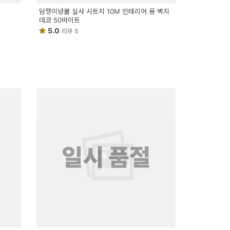
담쟁이넝쿨 실사 시트지 10M 인테리어 용 벽지
데코 50바이트
5.0
리뷰 5
일시 품절