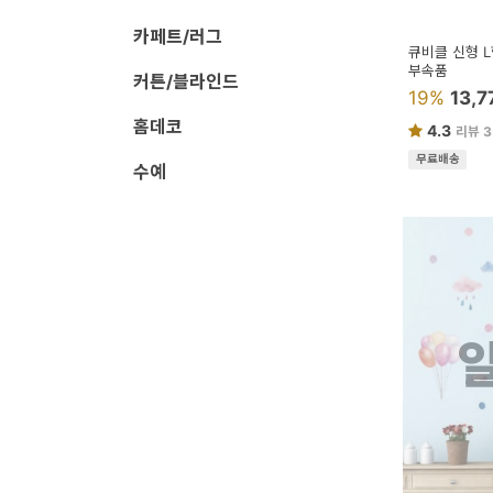
페
카페트/러그
트/
큐비클 신형 L
부속품
러
커튼/블라인드
19%
13,
그
홈데코
4.3
리뷰 3
커
무료배송
수예
튼/
블
라
인
드
홈
데
코
수