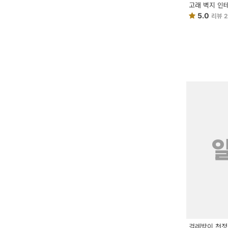
고래 벽지 인
5.0
리뷰 
걸레받이 천정 