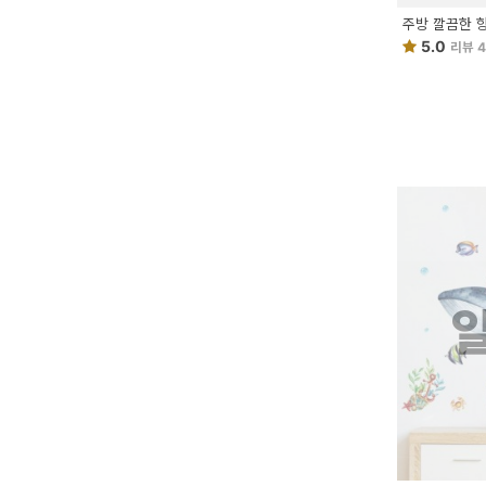
이
주방 깔끔한 항
벤
5.0
리뷰 
트
기
획
전