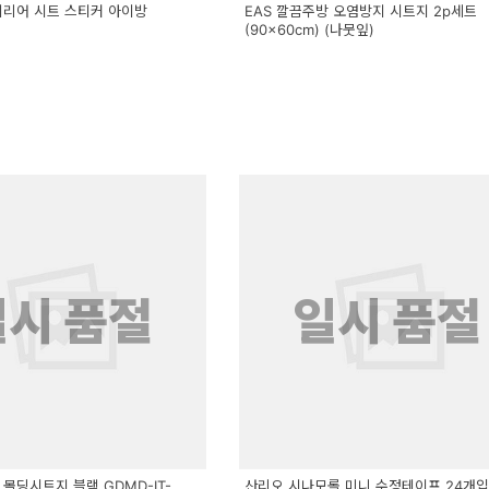
테리어 시트 스티커 아이방
EAS 깔끔주방 오염방지 시트지 2p세트
(90x60cm) (나뭇잎)
2
일시 품절
일시 품절
몰딩시트지 블랙 GDMD-IT-
산리오 시나모롤 미니 수정테이프 24개입