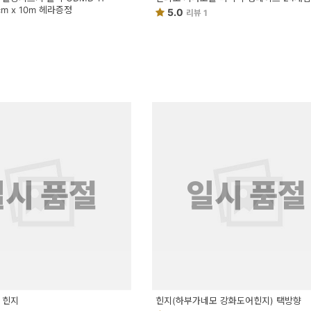
5cm x 10m 헤라증정
5.0
리뷰 1
일시 품절
일시 품절
0 힌지
힌지(하부가네모 강화도어힌지) 택방향