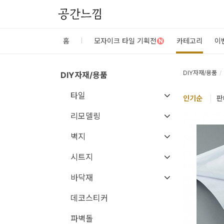
공간느낌
로
홈
모자이크 타일 기획전
카테고리
이
N
그
인
DIY자재/용품
DIY자재/용품
타일
홈
인기
순
|
판
카
리모델링
테
벽지
고
시트지
리
바닥재
DIY
데코스티커
자
재/
파벽돌