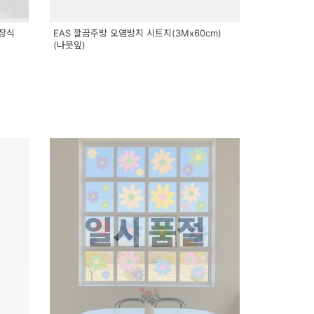
 장식
EAS 깔끔주방 오염방지 시트지(3Mx60cm)
(나뭇잎)
일시 품절