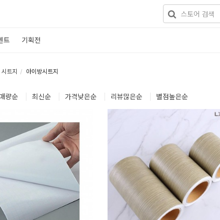
벤트
기획전
시트지
아이방시트지
매량
순
|
최신
순
|
가격낮은
순
|
리뷰많은
순
|
별점높은
순