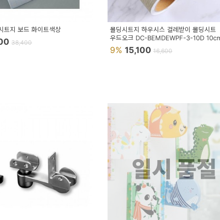
시트지 보드 화이트색상
몰딩시트지 하우시스 걸레받이 몰딩시트
우드오크 DC-BEMDEWPF-3-10D 10cm
200
38,400
10m 헤라증정 시트지
9%
15,100
16,600
일시 품절