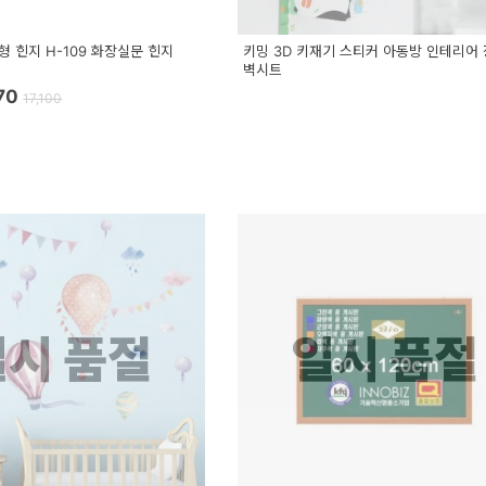
형 힌지 H-109 화장실문 힌지
키밍 3D 키재기 스티커 아동방 인테리어
벽시트
770
17,100
일시 품절
일시 품절