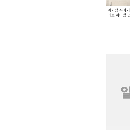
예
아기방 꾸미기
데코 아이방 안
베
스
트
모
자
이
크
타
N
일
기
획
전