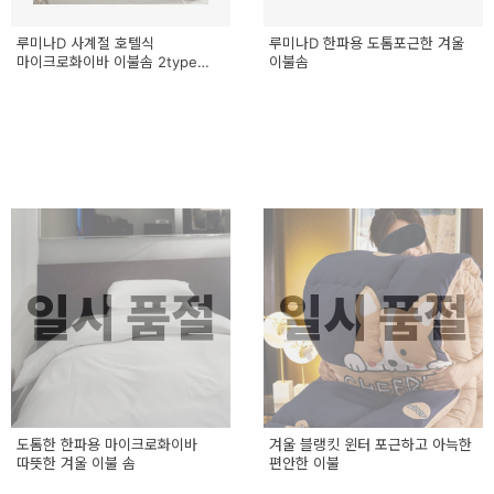
루미나D 사계절 호텔식
루미나D 한파용 도톰포근한 겨울
마이크로화이바 이불솜 2type
이불솜
2size
일시 품절
일시 품절
도톰한 한파용 마이크로화이바
겨울 블랭킷 윈터 포근하고 아늑한
따뜻한 겨울 이불 솜
편안한 이불