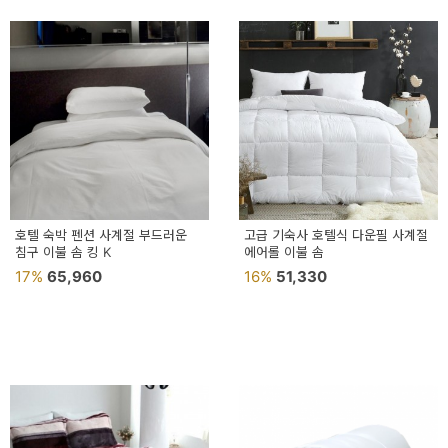
이
벤
트
기
획
전
호텔 숙박 펜션 사계절 부드러운
고급 기숙사 호텔식 다운필 사계절
침구 이불 솜 킹 K
에어롤 이불 솜
17%
65,960
16%
51,330