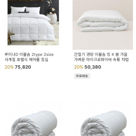
루미나D 이불솜 2type 2size
간절기 경량 이불솜 킹 K 봄 가을
사계절 호텔식 에어롤 침실
가벼운 마이크로화이버 속통 차렵
20%
75,820
20%
50,380
무료배송