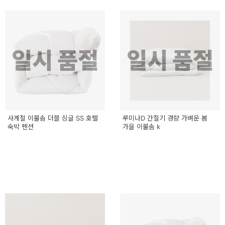
일시 품절
일시 품절
사계절 이불솜 더블 싱글 SS 호텔
루미나D 간절기 경량 가벼운 봄
숙박 펜션
가을 이불솜 k