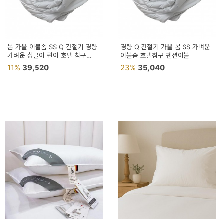
봄 가을 이불솜 SS Q 간절기 경량
경량 Q 간절기 가을 봄 SS 가벼운
가벼운 싱글이 퀸이 호텔 침구
이불솜 호텔침구 펜션이불
펜션이불 모텔이불
11%
39,520
23%
35,040