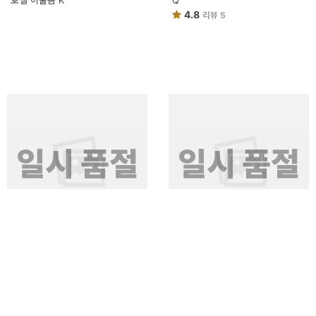
호텔 이불솜 K
Q
4.8
리뷰 5
일시 품절
일시 품절
호텔 숙박 펜션 사계절 이불솜 킹 K
도톰포근한 한파용 겨울 이불솜
5.0
5.0
리뷰 4
리뷰 2