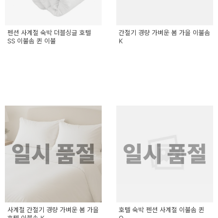
펜션 사계절 숙박 더블싱글 호텔
간절기 경량 가벼운 봄 가을 이불솜
SS 이불솜 퀸 이불
K
일시 품절
일시 품절
사계절 간절기 경량 가벼운 봄 가을
호텔 숙박 펜션 사계절 이불솜 퀸