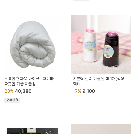
도톰한 한파용 마이크로화이바
기본형 실속 이불실 대 1개(색상
따뜻한 겨울 이불솜
택1)
23%
40,380
17%
9,100
무료배송