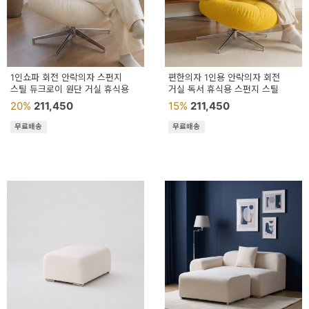
이
벤
트
기
1인쇼파 회전 안락의자 스펀지
편한의자 1인용 안락의자 회전
스틸 듀크로이 원단 거실 휴식용
거실 독서 휴식용 스펀지 스틸
획
20%
211,450
15%
211,450
전
무료배송
무료배송