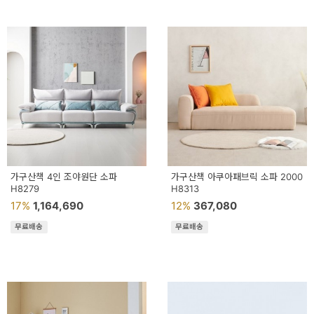
가구산책 4인 조야원단 소파
가구산책 아쿠아패브릭 소파 2000
H8279
H8313
17%
1,164,690
12%
367,080
무료배송
무료배송