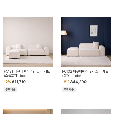
페
트/
러
그
커
튼/
블
라
인
FC131 아쿠아텍스 4인 소파 세트
FC132 아쿠아텍스 2인 소파 세트
(스툴포함) 1color
드
(좌형) 1color
12%
611,710
18%
344,290
홈
무료배송
무료배송
데
코
수