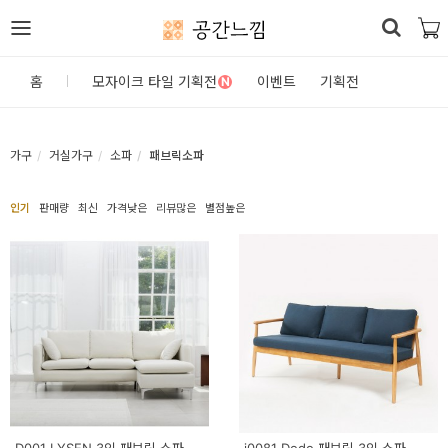
공간느낌
로
홈
모자이크 타일 기획전
이벤트
기획전
N
그
인
가구
거실가구
소파
패브릭소파
홈
인기
판매량
최신
가격낮은
리뷰많은
별점높은
카
테
고
리
DIY
자
재/