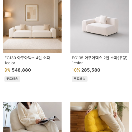
예
베
스
트
모
자
FC130 아쿠아텍스 4인 소파
FC135 아쿠아텍스 2인 소파(우형)
1color
1color
이
9%
548,880
10%
285,580
크
무료배송
무료배송
타
N
일
기
획
전