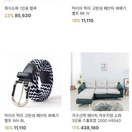
좌식소파 1인용 블루
허리띠 혁띠 고탄성 패브릭 꽈배기
벨트 BK IV
23%
85,630
19%
11,110
허리띠 혁띠 고탄성 패브릭 꽈배기
가구산책 패브릭 카우치형 소파
벨트 WH BL
3인용 스툴포함 2000 H9543
16%
11,110
11%
438,160