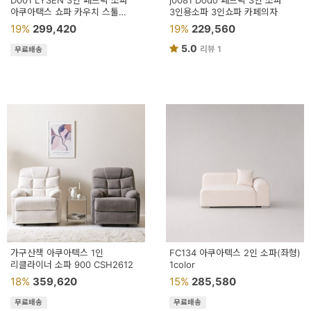
D001 LYSEN 3인 패브릭 소파
j0081 Dodo 패브릭 3인 소파
용
아쿠아택스 쇼파 카우치 스툴
3인용소파 3인쇼파 카페의자
모듈형
19%
299,420
19%
229,560
품
5.0
리뷰 1
무료배송
가
구
침
구
인
테
리
어
소
가구산책 아쿠아텍스 1인
FC134 아쿠아텍스 2인 소파(좌형)
리클라이너 소파 900 CSH2612
품
1color
18%
359,620
15%
285,580
카
무료배송
무료배송