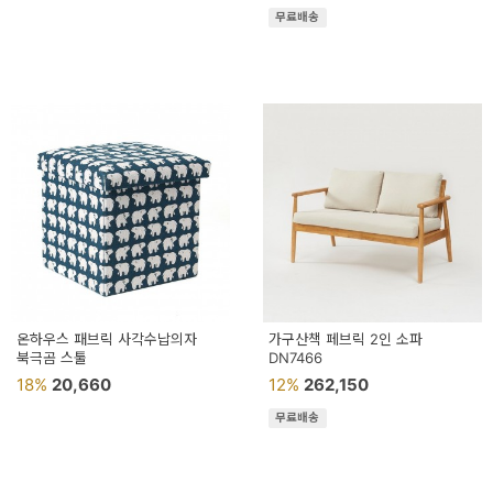
무료배송
온하우스 패브릭 사각수납의자
가구산책 페브릭 2인 소파
북극곰 스툴
DN7466
18%
20,660
12%
262,150
무료배송