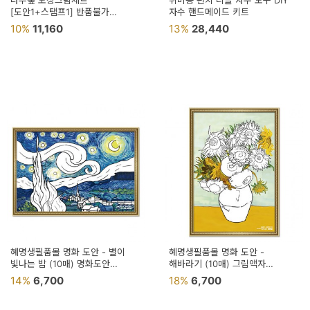
나무숲 도장그림세트
취미용 펀치 니들 자수 도구 DIY
용
[도안1+스탬프1] 반품불가
자수 핸드메이드 키트
한지인테리어 전통한지
10%
11,160
13%
28,440
품
가
구
침
구
인
테
리
어
소
혜명생필품몰 명화 도안 - 별이
혜명생필품몰 명화 도안 -
빛나는 밤 (10매) 명화도안
품
해바라기 (10매) 그림액자
DIY명화그리기 그림DIY 고흐작품
따라그리기 그림그리기세트
14%
6,700
18%
6,700
DIY명화그리기
카