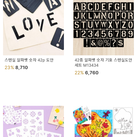
예
베
스
트
모
자
스텐실 알파벳 숫자 42p 도안
42종 알파벳 숫자 기호 스텐실도안
세트 M13434
23%
8,710
이
22%
6,760
크
타
N
일
기
획
전