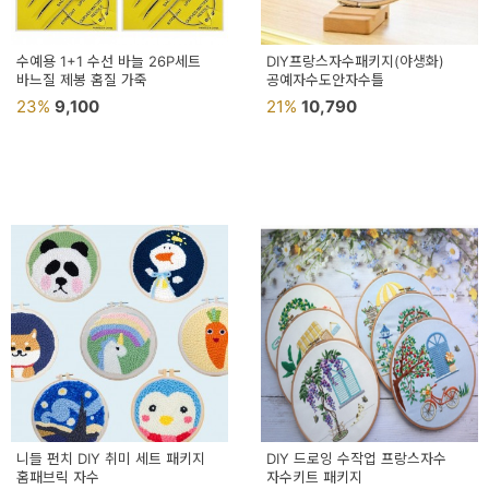
수예용 1+1 수선 바늘 26P세트
DIY프랑스자수패키지(야생화)
바느질 제봉 홈질 가죽
공예자수도안자수틀
23%
9,100
21%
10,790
니들 펀치 DIY 취미 세트 패키지
DIY 드로잉 수작업 프랑스자수
홈패브릭 자수
자수키트 패키지