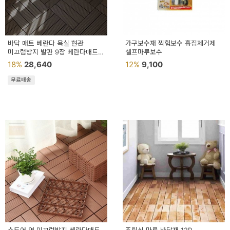
바닥 매트 베란다 욕실 현관
가구보수재 찍힘보수 흡집제거제
미끄럼방지 발판 9장 베란다매트
셀프마루보수
옥상바닥재
18%
28,640
12%
9,100
무료배송