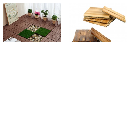
헬프그린 베란다 바닥재 방수 데크
편백나무 조립식 마루 바닥재
9P셋트 셀프 조립식 마루 맞춤발판
12개입 셀프 인테리어
타일
19%
37,690
21%
67,490