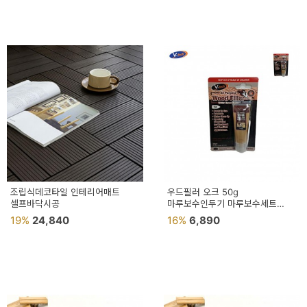
페
트/
러
그
커
튼/
블
라
인
조립식데코타일 인테리어매트
우드필러 오크 50g
셀프바닥시공
드
마루보수인두기 마루보수세트
마루보수제
19%
24,840
16%
6,890
홈
데
코
수