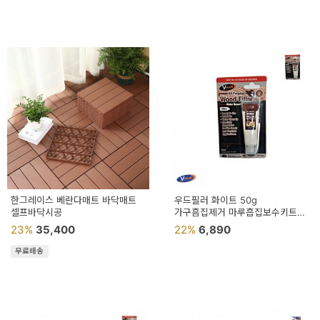
한그레이스 베란다매트 바닥매트
우드필러 화이트 50g
셀프바닥시공
가구흠집제거 마루흡집보수키트
강마루보수키트
23%
35,400
22%
6,890
무료배송