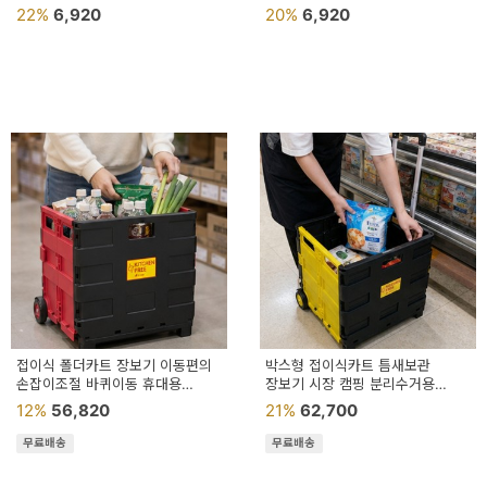
야광조약돌 야광자갈돌 어항돌
야광조약돌 야광자갈돌 어항돌
22%
6,920
20%
6,920
접이식 폴더카트 장보기 이동편의
박스형 접이식카트 틈새보관
손잡이조절 바퀴이동 휴대용
장보기 시장 캠핑 분리수거용
마트카트
이동수납카트
12%
56,820
21%
62,700
무료배송
무료배송