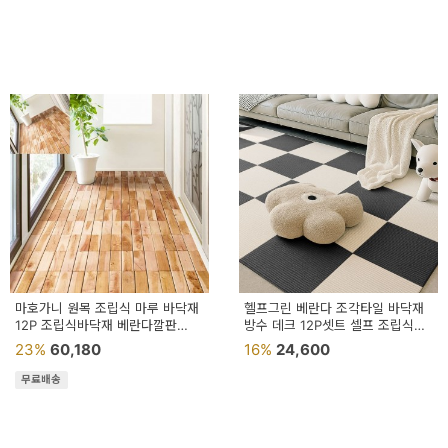
마호가니 원목 조립식 마루 바닥재
헬프그린 베란다 조각타일 바닥재
12P 조립식바닥재 베란다깔판
방수 데크 12P셋트 셀프 조립식
조립식데크타일 퍼즐바닥
마루 맞춤발판 접착식
23%
60,180
16%
24,600
무료배송