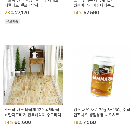
스토어 연 미끄럼방지 베란다매트
조립식 마루 바닥재 12P
퍼즐매트 셀프바닥시공
원목바닥재 베란다마루
베란다조립마루 바닥셀프시공
23%
27,120
14%
57,590
무료배송
조립식 마루 바닥재 12P 목재바닥
건조 새우 사료 30g 사료30g 수납
베란다꾸미기 원목바닥재 우드바닥
건조새우 생활용품 새우사료
14%
60,600
18%
7,560