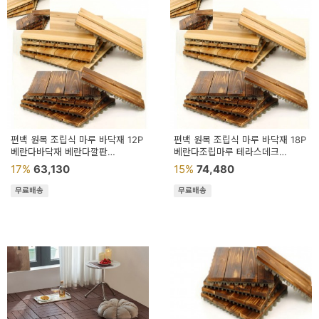
예
베
스
트
모
자
편백 원목 조립식 마루 바닥재 12P
편백 원목 조립식 마루 바닥재 18P
베란다바닥재 베란다깔판
베란다조립마루 테라스데크
이
베란다조립마루 조립식마루
원목조립마루 조립식마루
17%
63,130
15%
74,480
크
무료배송
무료배송
타
N
일
기
획
전