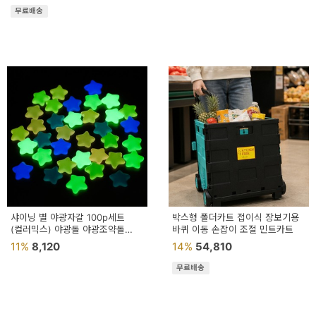
무료배송
샤이닝 별 야광자갈 100p세트
박스형 폴더카트 접이식 장보기용
(컬러믹스) 야광돌 야광조약돌
바퀴 이동 손잡이 조절 민트카트
야광자갈돌 어항돌
11%
8,120
14%
54,810
무료배송