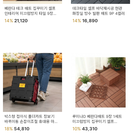
베란다 테크 매트 집꾸미기 셀프
데크타일 셀프 바닥재시공 현관
인테리어 미끄럼방지 타일 9장
화장실 방수 발판 매트 9P 4컬러
1세트 조립식
14%
21,120
14%
16,890
박스형 접이식 폴더카트 장보기
루미나D 베란다매트 9장 1세트
바퀴이동 손잡이조절 휴대용 마트
미끄럼방지 집꾸미기 셀프
이동카트
인테리어 장식
18%
54,810
10%
43,310