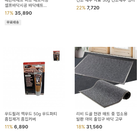
베란다매트 피초 매트시공
건조 새우 사료 30g 건조새우 정리
용
셀프바닥시공 바닥매트
22%
7,720
인테리어매트
17%
35,890
품
무료배송
가
구
침
구
인
테
리
어
소
우드필러 잭우드 50g 우드퍼티
리비 드골 현관 매트 중 업소용
흠집제거 흠집커버
품
발판 야외 출입구 바닥 고무
11%
6,890
18%
31,560
카