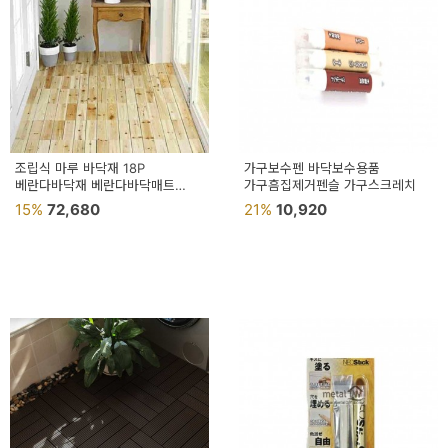
조립식 마루 바닥재 18P
가구보수펜 바닥보수용품
베란다바닥재 베란다바닥매트
가구흠집제거펜슬 가구스크레치
원목발판 조립식타일
15%
72,680
21%
10,920