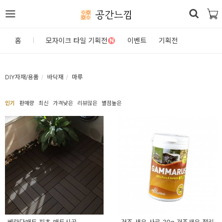
공간느낌
로
홈
모자이크 타일 기획전
이벤트
기획전
N
그
인
DIY자재/용품
바닥재
마루
홈
인기
판매량
최신
가격낮은
리뷰많은
별점높은
카
테
고
리
DIY
자
재/