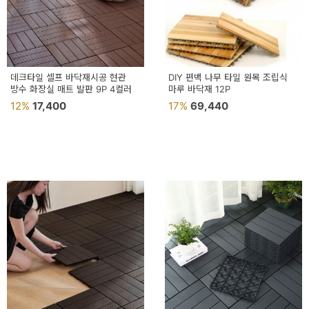
이
벤
트
기
데크타일 셀프 바닥재시공 현관
DIY 편백 나무 타일 원목 조립식
방수 화장실 매트 발판 9P 4컬러
마루 바닥재 12P
획
12%
17,400
17%
69,440
전