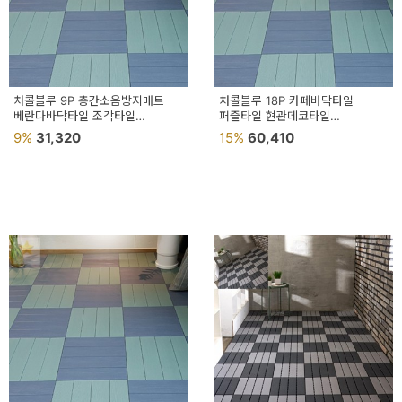
차콜블루 9P 층간소음방지매트
차콜블루 18P 카페바닥타일
베란다바닥타일 조각타일
퍼즐타일 현관데코타일
다용도실타일
바닥패턴타일
9%
31,320
15%
60,410