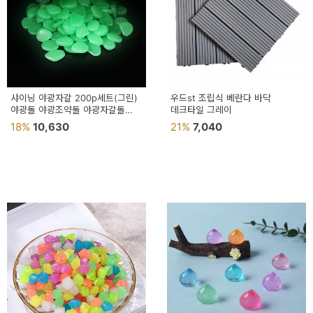
샤이닝 야광자갈 200p세트(그린)
우드st 조립식 베란다 바닥
야광돌 야광조약돌 야광자갈돌
데크타일 그레이
어항돌
18%
10,630
21%
7,040