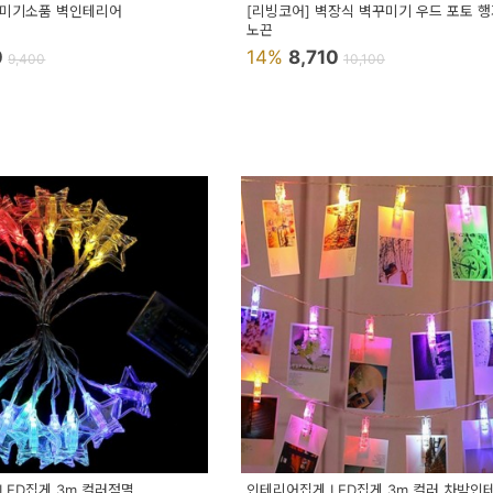
꾸미기소품 벽인테리어
[리빙코어] 벽장식 벽꾸미기 우드 포토 
노끈
0
14%
8,710
9,400
10,100
LED집게 3m 컬러점멸
인테리어집게 LED집게 3m 컬러 차박인