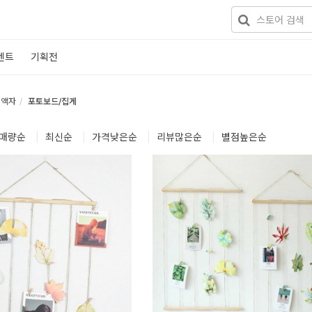
벤트
기획전
액자
포토보드/집게
매량
순
|
최신
순
|
가격낮은
순
|
리뷰많은
순
|
별점높은
순