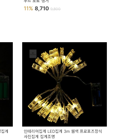
우드 포토 행거
11%
8,710
9,800
명집게
인테리어집게 LED집게 3m 웜색 프로포즈장식
사진집게 집게조명