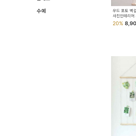
예
수예
우드 포토 벽
사진인테리어
베
20%
8,9
스
트
모
자
이
크
타
N
일
기
획
전