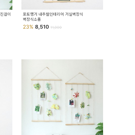
사진걸이
포토행거 내추럴인테리어 거실벽장식
벽장식소품
23%
8,510
11,000