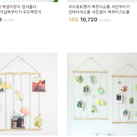
거 벽걸이장식 엽서홀더
우드포토행거 벽장식소품 사진꾸미기
 거실벽꾸미기 우드벽장식
인테리어소품 사진걸이 벽꾸미기소품
00
14%
10,720
11,200
12,400