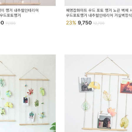
걸이 행거 내추럴인테리어
혜명잡화마트 우드 포토 행거 노끈 벽에 
 우드포토행거
우드포토행거 내추럴인테리어 거실벽장식
벽꾸미기소품 사진
00
23%
9,750
11,100
12,700