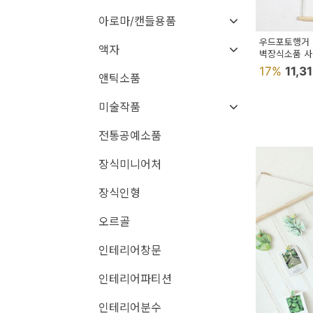
용
아로마/캔들용품
품
우드포토행거
액자
벽장식소품 
가
17%
11,3
앤틱소품
구
침
미술작품
구
전통공예소품
인
장식미니어처
테
장식인형
리
오르골
어
소
인테리어창문
품
인테리어파티션
카
인테리어분수