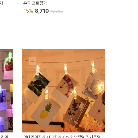
행거
우드 포토행거
15%
8,710
10,300
테리어
인테리어집게 LED집게 6m 웜색점멸 집게조명