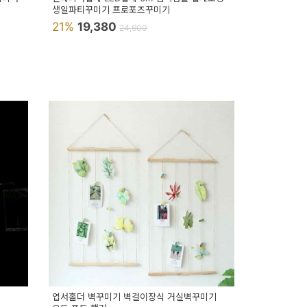
생일파티꾸미기 프로포즈꾸미기
21%
19,380
24,600
엽서홀더 벽꾸미기 벽걸이장식 거실벽꾸미기