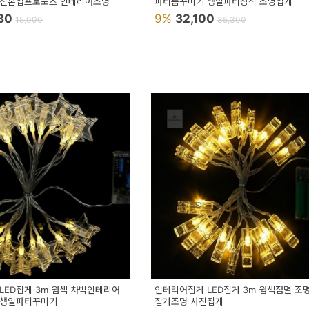
 신혼집프로포즈 인테리어조명
파티룸꾸미기 생일파티장식 조명집게
330
9%
32,100
15,000
35,300
LED집게 3m 웜색 차박인테리어
인테리어집게 LED집게 3m 웜색점멸 조
 생일파티꾸미기
집게조명 사진집게