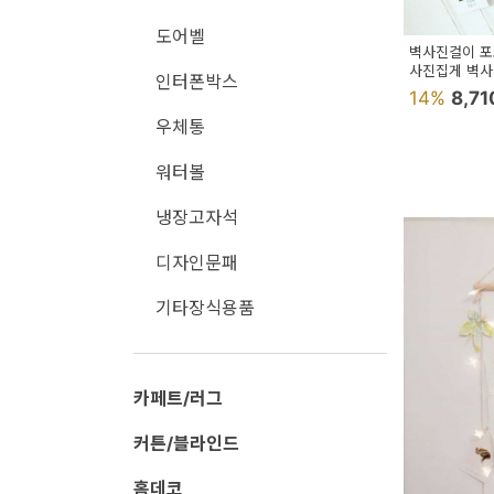
페
도어벨
트/
벽사진걸이 
사진집게 벽
러
인터폰박스
14%
8,7
그
우체통
커
워터볼
튼/
냉장고자석
블
라
디자인문패
인
기타장식용품
드
홈
카페트/러그
데
코
커튼/블라인드
수
홈데코