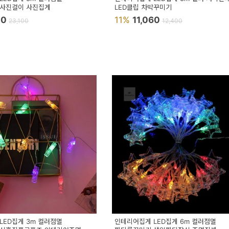
 사진걸이 사진집게
LED클립 차박꾸미기
50
11%
11,060
23,100
12,400
LED집게 3m 컬러점멸
인테리어집게 LED집게 6m 컬러점멸