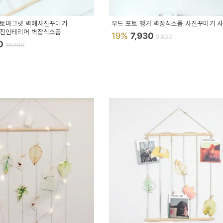
포토마그넷 벽에사진꾸미기
우드 포토 행거 벽장식소품 사진꾸미기 
사진인테리어 벽장식소품
19%
7,930
9,800
10
10,100