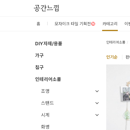
공간느낌
로
홈
모자이크 타일 기획전
카테고리
이
N
그
인
인테리어소품
DIY자재/용품
가구
홈
인기
순
|
판
카
침구
테
인테리어소품
고
조명
리
스탠드
DIY
시계
자
재/
화병