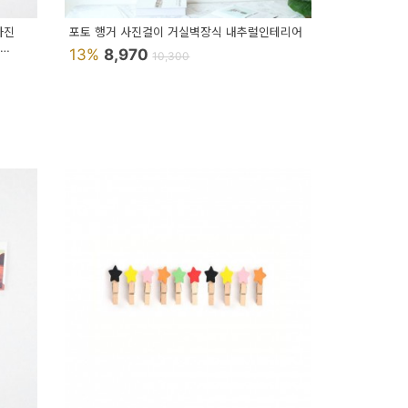
사진
포토 행거 사진걸이 거실벽장식 내추럴인테리어
13%
8,970
10,300