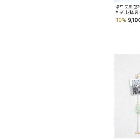
이
우드 포토 행
벤
벽꾸미기소품
19%
9,1
트
기
획
전