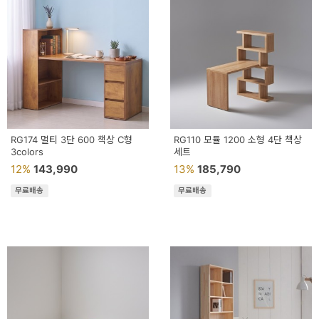
예
베
스
트
모
자
RG174 멀티 3단 600 책상 C형
RG110 모듈 1200 소형 4단 책상
3colors
세트
이
12%
143,990
13%
185,790
크
무료배송
무료배송
타
N
일
기
획
전