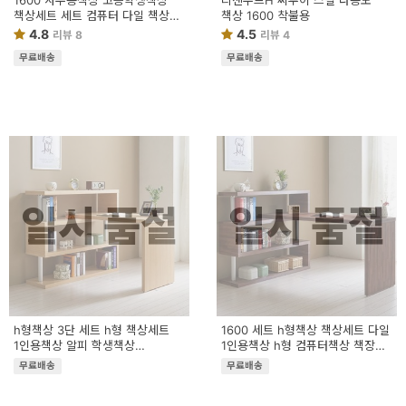
1600 사무용책상 고등학생책상
리젠우드H 씨루이 스틸 다용도
책상세트 세트 컴퓨터 다일 책상
책상 1600 착불용
학생책상 사무실책상 h형 서재책상
4.8
4.5
리뷰 8
리뷰 4
알피 h
무료배송
무료배송
일시 품절
일시 품절
h형책상 3단 세트 h형 책상세트
1600 세트 h형책상 책상세트 다일
1인용책상 알피 학생책상
1인용책상 h형 컴퓨터책상 책장
사무실책상 컴퓨터책상 사무용책상
컴퓨터 사무용책상 3단 사무실책상
무료배송
무료배송
공부 다일 서
서재