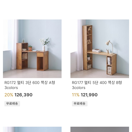
페
트/
러
그
커
튼/
블
라
인
RG172 멀티 3단 600 책상 A형
RG177 멀티 5단 400 책상 B형
3colors
드
3colors
20%
126,390
11%
121,990
홈
무료배송
무료배송
데
코
수