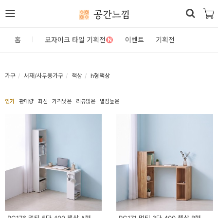
공간느낌
로
홈
모자이크 타일 기획전
이벤트
기획전
N
그
인
가구
서재/사무용가구
책상
h형책상
홈
인기
판매량
최신
가격낮은
리뷰많은
별점높은
카
테
고
리
DIY
자
재/