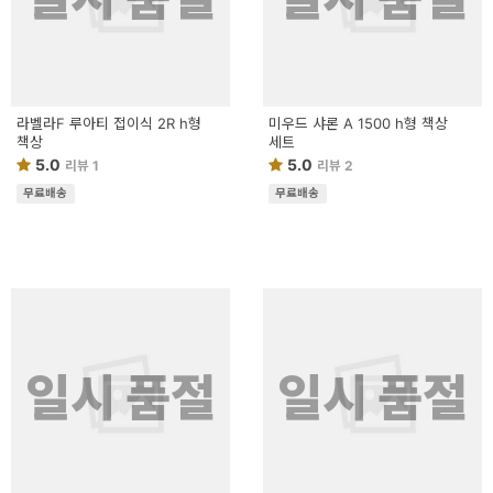
라벨라F 루아티 접이식 2R h형
미우드 샤론 A 1500 h형 책상
책상
세트
5.0
5.0
리뷰 1
리뷰 2
무료배송
무료배송
일시 품절
일시 품절