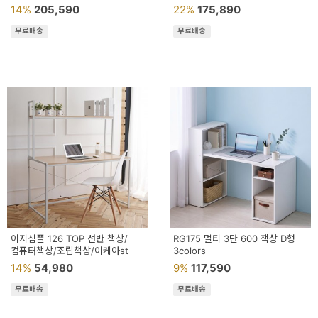
14%
205,590
22%
175,890
무료배송
무료배송
이지심플 126 TOP 선반 책상/
RG175 멀티 3단 600 책상 D형
컴퓨터책상/조립책상/이케아st
3colors
14%
54,980
9%
117,590
무료배송
무료배송