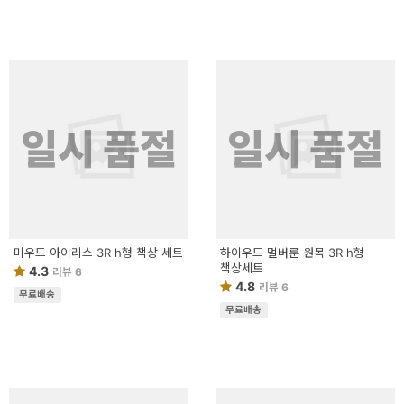
일시 품절
일시 품절
미우드 아이리스 3R h형 책상 세트
하이우드 멀버룬 원목 3R h형
책상세트
4.3
리뷰 6
4.8
리뷰 6
무료배송
무료배송