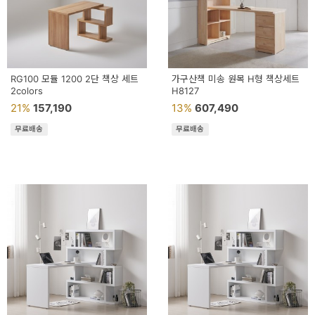
이
벤
트
기
RG100 모듈 1200 2단 책상 세트
가구산책 미송 원목 H형 책상세트
2colors
H8127
획
21%
157,190
13%
607,490
전
무료배송
무료배송