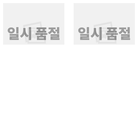
일시 품절
일시 품절
스마트 서랍수납형 책상 3colors
헤븐 서랍형1200책상세트
4colors