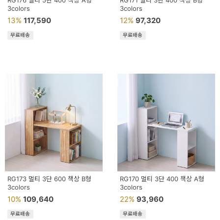
RG176 멀티 5단 400 책상 A형
RG171 멀티 3단 400 책상 B형
용
3colors
3colors
13%
117,590
12%
97,320
품
무료배송
무료배송
가
구
침
구
인
테
리
어
소
RG173 멀티 3단 600 책상 B형
RG170 멀티 3단 400 책상 A형
3colors
품
3colors
10%
109,640
22%
93,960
카
무료배송
무료배송