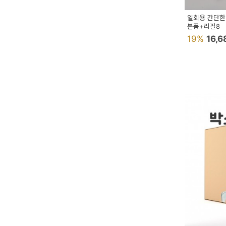
예
일회용 간단한
본품+리필8
베
19%
16,
스
트
모
자
이
크
타
N
일
기
획
전