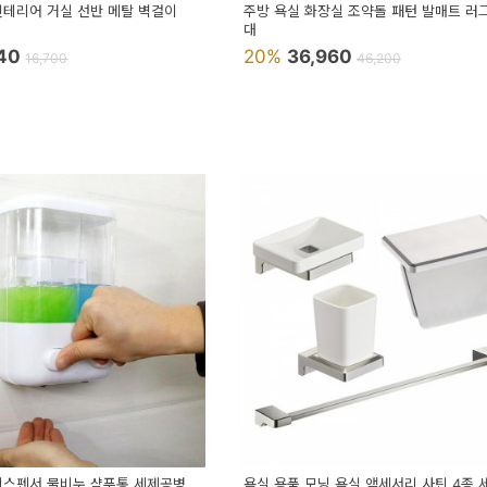
인테리어 거실 선반 메탈 벽걸이
주방 욕실 화장실 조약돌 패턴 발매트 러
대
640
20%
36,960
16,700
46,200
디스펜서 물비누 샴푸통 세제공병
욕실 용품 모닝 욕실 액세서리 사틴 4종 