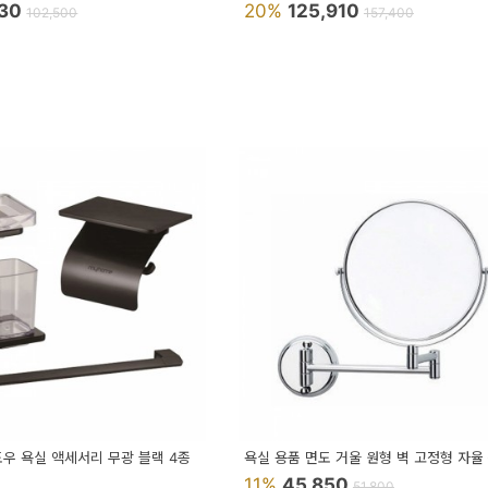
930
20%
125,910
102,500
157,400
도우 욕실 액세서리 무광 블랙 4종
욕실 용품 면도 거울 원형 벽 고정형 자율
11%
45,850
51,800