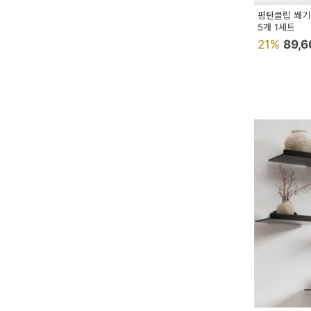
이
평탄클립 쐐기
벤
5개 1세트
21%
89,
트
기
획
전