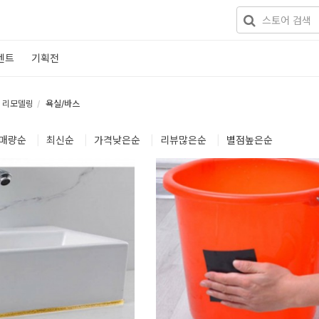
벤트
기획전
리모델링
욕실/바스
매량
순
|
최신
순
|
가격낮은
순
|
리뷰많은
순
|
별점높은
순