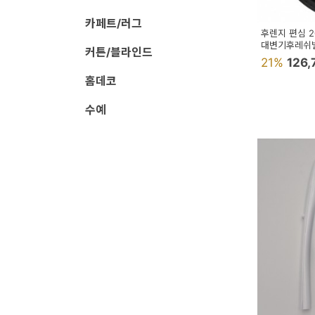
페
카페트/러그
트/
후렌지 편심 
대변기후레쉬
러
커튼/블라인드
21%
126
그
홈데코
커
수예
튼/
블
라
인
드
홈
데
코
수