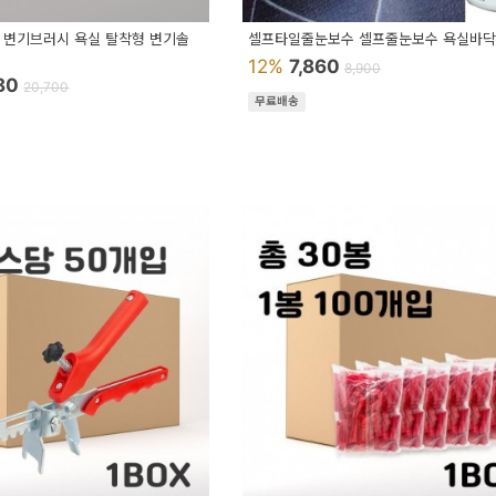
 변기브러시 욕실 탈착형 변기솔
셀프타일줄눈보수 셀프줄눈보수 욕실바
12%
7,860
8,900
680
20,700
무료배송