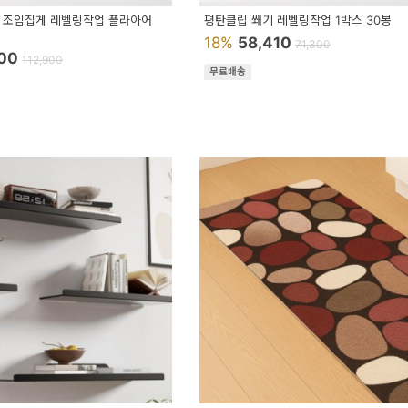
 조임집게 레벨링작업 플라아어
평탄클립 쐐기 레벨링작업 1박스 30봉
18%
58,410
71,300
600
112,900
무료배송