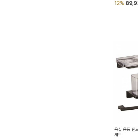
12%
89,
욕실 용품 윈
세트