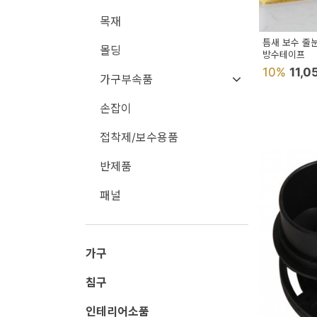
용
목재
품
틈새 보수 줄
몰딩
방수테이프
가
10%
11,
가구부속품
구
침
손잡이
구
접착제/보수용품
인
반제품
테
패널
리
어
소
가구
품
침구
카
인테리어소품