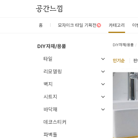
공간느낌
로
홈
모자이크 타일 기획전
카테고리
이
N
그
인
DIY자재/용품
DIY자재/용품
타일
홈
인기
순
|
판
카
리모델링
테
벽지
고
시트지
리
바닥재
DIY
데코스티커
자
재/
파벽돌