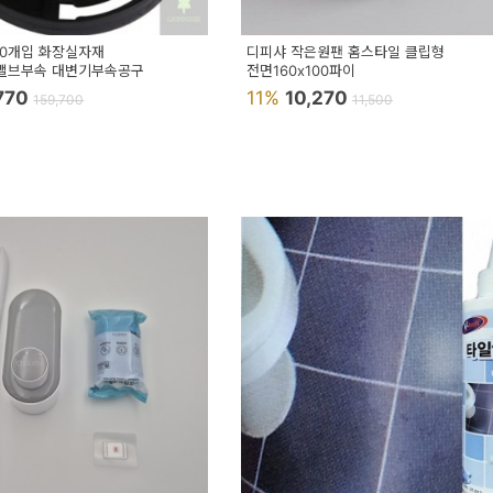
20개입 화장실자재
디피샤 작은원팬 홈스타일 클립형
밸브부속 대변기부속공구
전면160x100파이
,770
11%
10,270
159,700
11,500