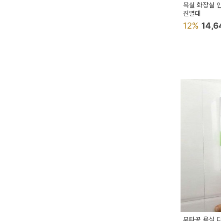
욕실 화장실 
진열대
12%
14,
무타공 욕실 