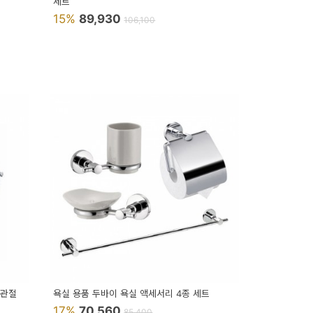
세트
15%
89,930
106,100
 관절
욕실 용품 두바이 욕실 액세서리 4종 세트
17%
70,560
85,400