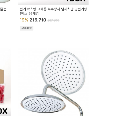
닥줄눈
변기 왁스링 교체용 누수방지 냄새차단 양변기링
1박스 96개입
19%
215,710
267,500
무료배송