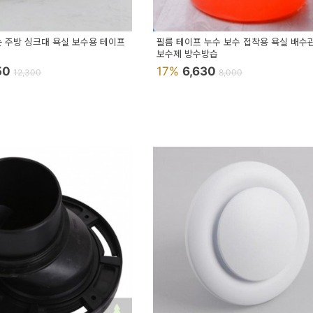
눈 주방 싱크대 욕실 보수용 테이프
필름 테이프 누수 보수 접착용 욕실 배수
보수제 방수방습
050
17%
6,630
12,300
8,000