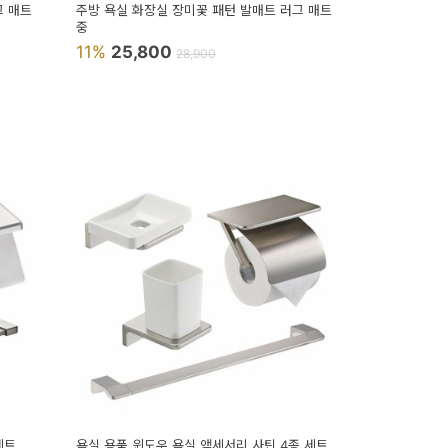
그 매트
주방 욕실 화장실 장미꽃 패턴 발매트 러그 매트
중
11%
25,800
28,900
세트
욕실 용품 윈도우 욕실 액세서리 사틴 4종 세트