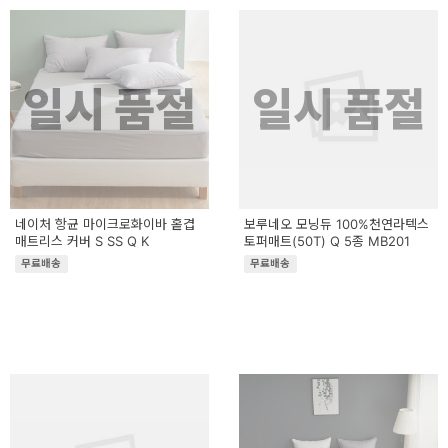
일시 품절
일시 품절
네이처 항균 마이크로화이바 홑겹
보루네오 모닝듀 100%천연라텍스
매트리스 커버 S SS Q K
토퍼매트(50T) Q 5종 MB201
무료배송
무료배송