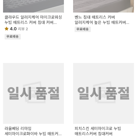
클라우드 알러지케어 마이크로워싱
벤느 침대 매트리스 커버
누빔 매트리스 커버 침대 커버
알러지케어 높은 누빔 매트커버
(슈퍼싱글/퀸/킹) SS/Q/K
SS/Q (슈퍼싱글/퀸)
4.0
리뷰 2
무료배송
무료배송
일시 품절
일시 품절
라움베딩 리마임
피치스킨 세미마이크로 누빔
세미마이크로화이바 누빔 매트커버
매트리스커버 침대커버