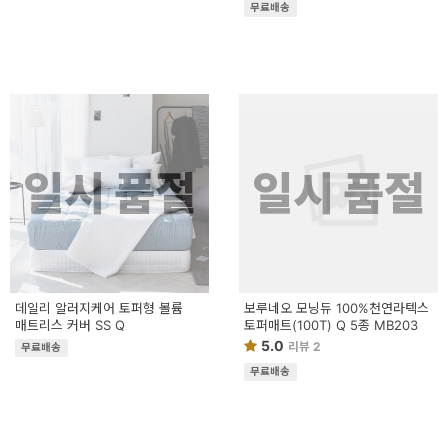
무료배송
일시 품절
일시 품절
데일리 알러지케어 토퍼형 볼륨
보루네오 모닝듀 100%천연라텍스
매트리스 커버 SS Q
토퍼매트(100T) Q 5종 MB203
5.0
리뷰 2
무료배송
무료배송