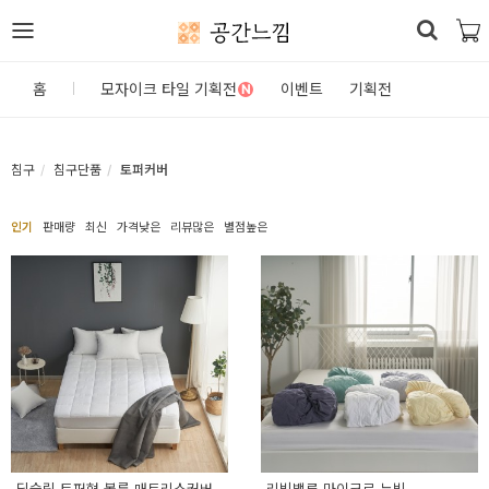
공간느낌
로
홈
모자이크 타일 기획전
이벤트
기획전
N
그
인
침구
침구단품
토퍼커버
홈
인기
판매량
최신
가격낮은
리뷰많은
별점높은
카
테
고
리
DIY
자
재/