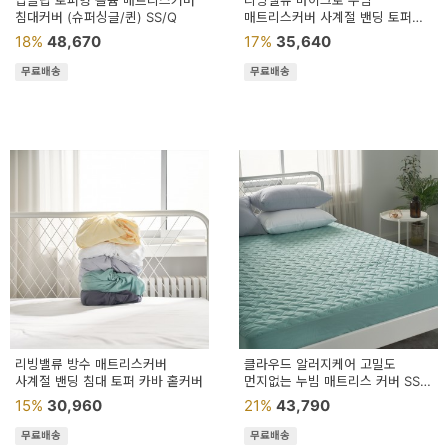
딥슬립 토퍼형 볼륨 매트리스커버
리빙밸류 마이크로 누빔
용
침대커버 (슈퍼싱글/퀸) SS/Q
매트리스커버 사계절 밴딩 토퍼
침대커버 카바
18%
48,670
17%
35,640
품
무료배송
무료배송
가
구
침
구
인
테
리
어
소
리빙밸류 방수 매트리스커버
클라우드 알러지케어 고밀도
사계절 밴딩 침대 토퍼 카바 홑커버
품
먼지없는 누빔 매트리스 커버 SS
Q K
15%
30,960
21%
43,790
카
무료배송
무료배송