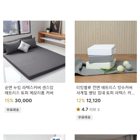
페
트/
러
그
커
튼/
블
라
인
순면 누빔 라텍스커버 센스맘
리빙밸류 전면 매트리스 방수커버
매트리스 토퍼 메모리폼 커버
드
사계절 밴딩 침대 토퍼 라텍스 카바
홑커버
15%
30,000
12%
12,120
홈
4.7
리뷰 3
무료배송
데
무료배송
코
수