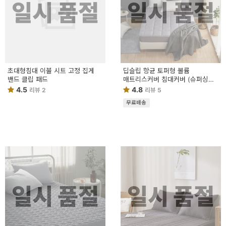
일시 품절
일시 품절
초대형침대 이불 시트 고정 집게
딥슬립 항균 토퍼형 볼륨
밴드 클립 패드
매트리스커버 침대커버 (슈퍼싱글/
퀸) SS/Q
4.5
4.8
리뷰 2
리뷰 5
무료배송
일시 품절
일시 품절