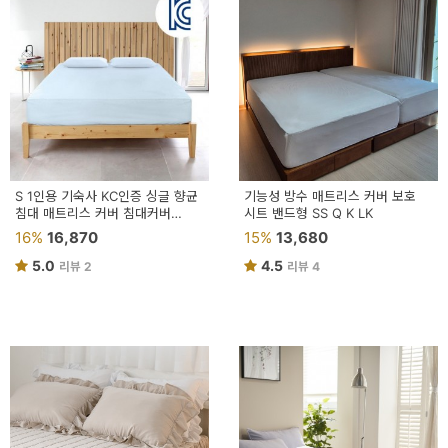
예
베
스
트
모
자
S 1인용 기숙사 KC인증 싱글 향균
기능성 방수 매트리스 커버 보호
침대 매트리스 커버 침대커버
시트 밴드형 SS Q K LK
이
향균시트 원룸
16%
16,870
15%
13,680
크
5.0
4.5
리뷰 2
리뷰 4
타
N
일
기
획
전