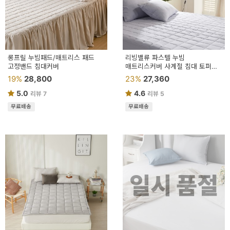
이
벤
트
기
롱프릴 누빔패드/매트리스 패드
리빙밸류 파스텔 누빔
고정밴드 침대커버
매트리스커버 사계절 침대 토퍼
획
패드 커버 카바
19%
28,800
23%
27,360
전
5.0
4.6
리뷰 7
리뷰 5
무료배송
무료배송
일시 품절