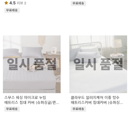
Q
4.5
리뷰 2
무료배송
무료배송
일시 품절
일시 품절
스무스 워싱 마이크로 누빔
클라우드 알러지케어 이중 방수
매트리스 침대 커버 (슈퍼싱글/퀸)
매트리스커버 침대커버 (슈퍼싱글/
SS/Q
퀸) SS/Q
무료배송
무료배송