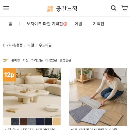
공간느낌
로
홈
모자이크 타일 기획전
이벤트
기획전
N
그
인
DIY자재/용품
타일
우드타일
홈
인기
판매량
최신
가격낮은
리뷰많은
별점높은
카
테
고
리
DIY
자
재/