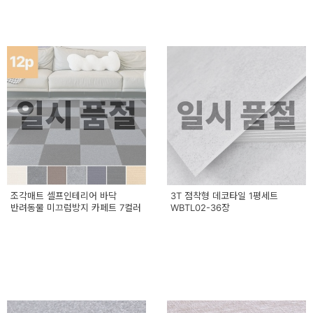
일시 품절
일시 품절
조각매트 셀프인테리어 바닥
3T 점착형 데코타일 1평세트
반려동물 미끄럼방지 카페트 7컬러
WBTL02-36장