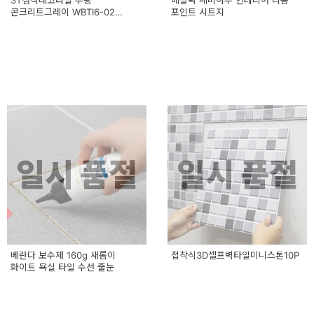
3T점착데코타일 무광
메탈릭 세미아무 인테리어 리폼
콘크리트그레이 WBTI6-02
포인트 시트지
밸류유통
일시 품절
일시 품절
베란다 보수제 160g 새롬이
접착식3D셀프벽타일미니스톤10P
화이트 욕실 타일 수선 줄눈