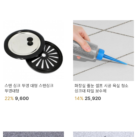
페
트/
러
그
커
튼/
블
라
인
스텐 싱크 뚜껑 대형 스텐싱크
화장실 줄눈 셀프 시공 욕실 청소
뚜껑대형
드
싱크대 타일 보수제
22%
9,600
14%
25,920
홈
데
코
수