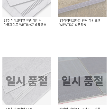
3T점착데코타일 유광 대리석
3T점착데코타일 엔틱 파인오크
마블화이트 WBTI6-07 밸류유통
WBWTI37 밸류유통
일시 품절
일시 품절