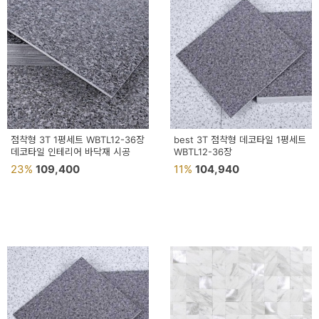
예
베
스
트
모
자
점착형 3T 1평세트 WBTL12-36장
best 3T 점착형 데코타일 1평세트
데코타일 인테리어 바닥재 시공
WBTL12-36장
이
23%
109,400
11%
104,940
크
타
N
일
기
획
전