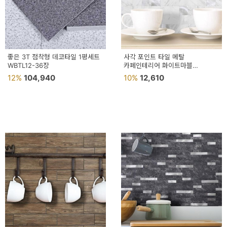
이
벤
트
기
좋은 3T 점착형 데코타일 1평세트
사각 포인트 타일 메탈
WBTL12-36장
카페인테리어 화이트마블
획
셀프인테리어 리폼 주방
12%
104,940
10%
12,610
전