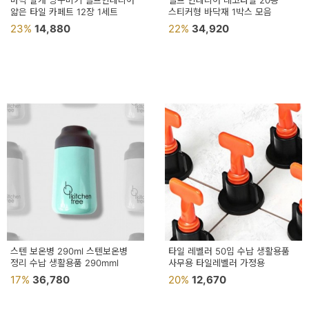
바닥 깔개 방꾸미기 셀프인테리어
셀프 인테리어 데코타일 20종
용
얇은 타일 카페트 12장 1세트
스티커형 바닥재 1박스 모음
23%
14,880
22%
34,920
품
가
구
침
구
인
테
리
어
소
스텐 보온병 290ml 스텐보온병
타일 레벨러 50입 수납 생활용품
정리 수납 생활용품 290mml
품
사무용 타일레벨러 가정용
17%
36,780
20%
12,670
카