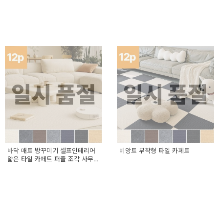
일시 품절
일시 품절
바닥 매트 방꾸미기 셀프인테리어
비앙트 부착형 타일 카페트
얇은 타일 카페트 퍼즐 조각 사무실
미끄럼방지 DIY