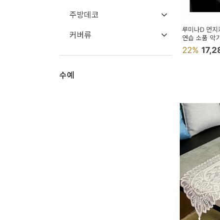
용
주방데코
품
루미나D 먼지
커버류
연습 소품 악
가
22%
17,
구
침
수예
구
인
테
리
어
소
품
카