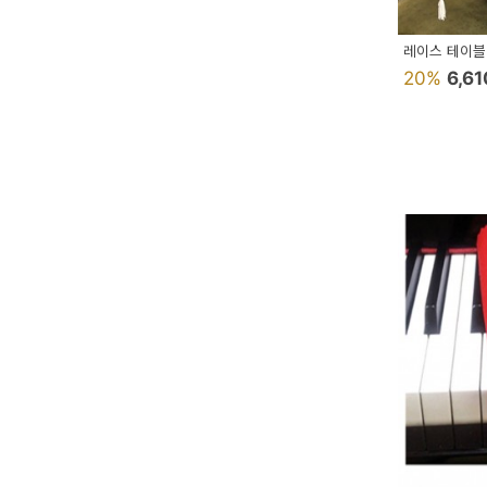
페
트/
레이스 테이블 
러
20%
6,6
그
커
튼/
블
라
인
드
홈
데
코
수