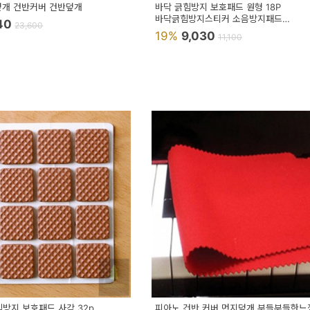
덮개 건반커버 건반덮개
바닥 긁힘방지 보호패드 원형 18P
바닥긁힘방지스티커 소음방지패드
740
23,600
바닥긁힘방지패드
19%
9,030
11,100
힘방지 보호패드 사각 32p
피아노 건반 커버 먼지덮개 부들부들한느