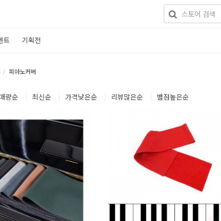
벤트
기획전
류
피아노커버
매량
순
|
최신
순
|
가격낮은
순
|
리뷰많은
순
|
별점높은
순