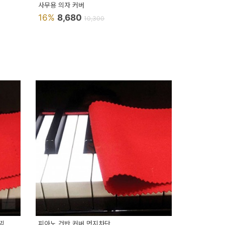
사무용 의자 커버
16%
8,680
10,300
낌
피아노 건반 커버 먼지차단