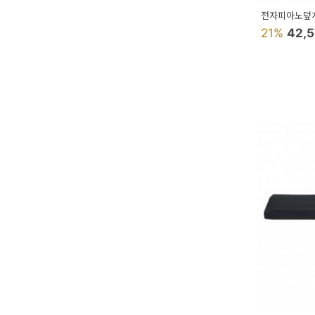
이
전자피아노덮
벤
21%
42,
트
기
획
전