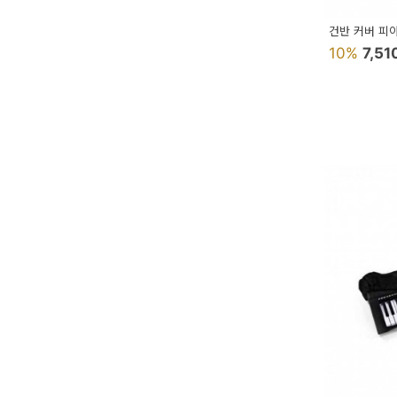
예
건반 커버 
10%
7,51
베
스
트
모
자
이
크
타
N
일
기
획
전