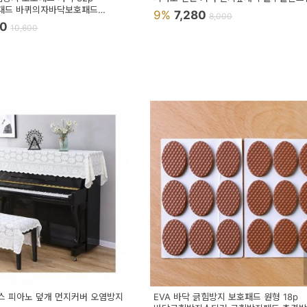
패드 바퀴의자바닥보호패드
9%
7,280
8,000
지
80
10,600
스 피아노 덮개 먼지커버 오염방지
EVA 바닥 긁힘방지 보호패드 원형 18p