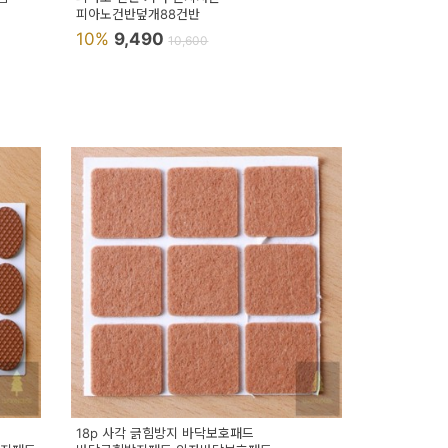
피아노건반덮개88건반
10%
9,490
10,600
18p 사각 긁힘방지 바닥보호패드