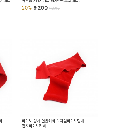
방지패드
바닥긁힘방지패드 의자바닥보호패드
충격방지패드
20%
9,200
11,500
버
피아노 덮개 건반커버 디지털피아노덮개
전자피아노커버