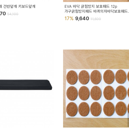
개 건반덮개 키보드덮개
EVA 바닥 긁힘방지 보호패드 12p
가구긁힘방지패드 바퀴의자바닥보호패드
570
54,100
의자바닥보호패드
17%
9,640
11,600