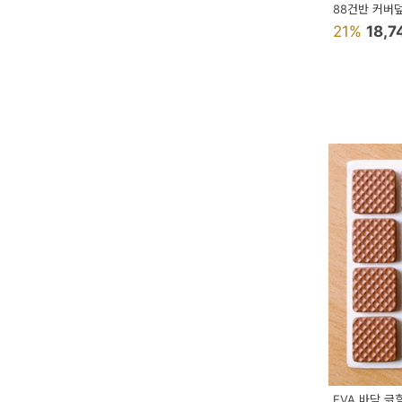
88건반 커버
21%
18,
EVA 바닥 긁