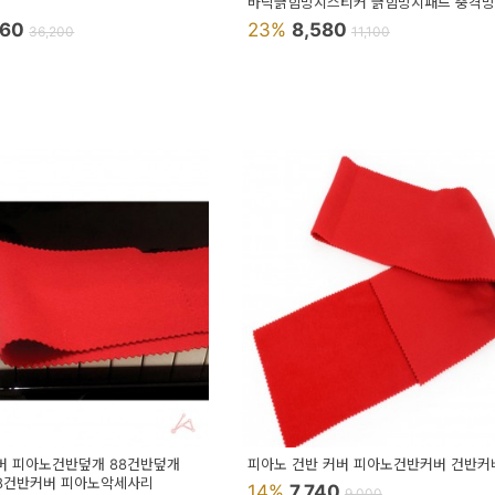
바닥긁힘방지스티커 긁힘방지패드 충격
960
23%
8,580
36,200
11,100
 피아노건반덮개 88건반덮개
피아노 건반 커버 피아노건반커버 건반커
8건반커버 피아노악세사리
14%
7,740
9,000