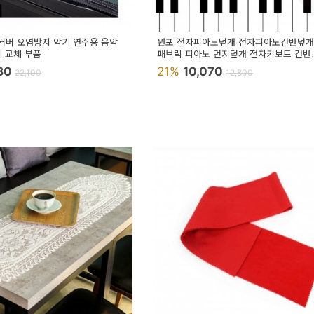
커버 오염방지 악기 연주용 음악
원포 전자피아노덮개 전자피아노건반덮개
기 교체 부품
패브릭 피아노 먼지덮개 전자키보드 건반
신디사이저 방진커버
280
21%
10,070
22,100
12,800