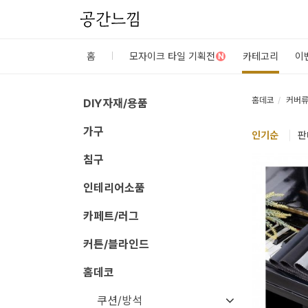
공간느낌
로
홈
모자이크 타일 기획전
카테고리
이
N
그
인
홈데코
커버
DIY자재/용품
가구
홈
인기
순
|
판
카
침구
테
인테리어소품
고
카페트/러그
리
커튼/블라인드
DIY
홈데코
자
재/
쿠션/방석