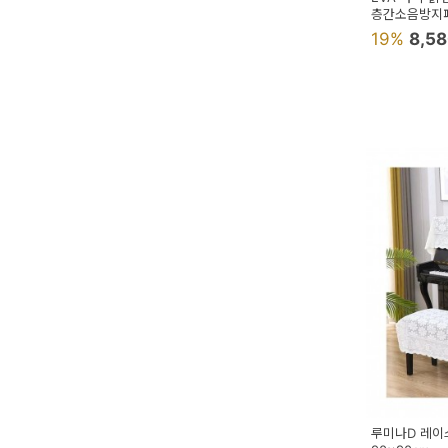
층간소음방지
충격방지스폰
19%
8,5
루미나D 레이