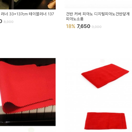
러너 33x137cm 테이블러너 137
건반 커버 피아노 디지털피아노건반덮개
피아노소품
10
8,300
18%
7,650
9,300