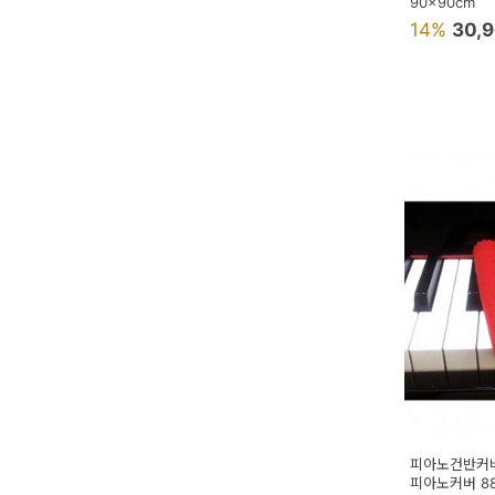
90x90cm
14%
30,
피아노건반커버
피아노커버 8