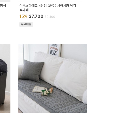
 장식
여름소파패드 4인용 3인용 시어서커 냉감
쇼파패드
15%
27,700
32,400
무료배송