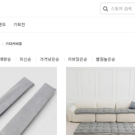
벤트
기획전
류
기타커버류
매량
순
|
최신
순
|
가격낮은
순
|
리뷰많은
순
|
별점높은
순