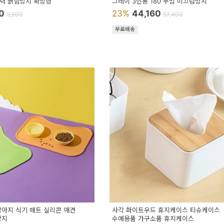
력 긁힘방지 확장형
그레이 3인용 180 누빔 미끄럼방지
70
23%
44,160
9,500
57,400
무료배송
강아지 식기 매트 실리콘 애견
사각 화이트우드 휴지케이스 티슈케이스
방지
수예용품 가구소품 휴지케이스