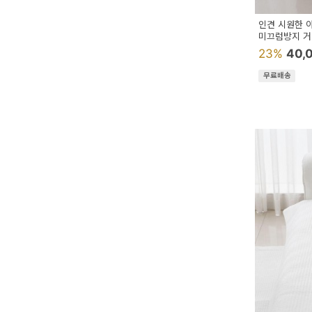
예
인견 시원한 아
미끄럼방지 거
베
23%
40,
스
무료배송
트
모
자
이
크
타
N
일
기
획
전