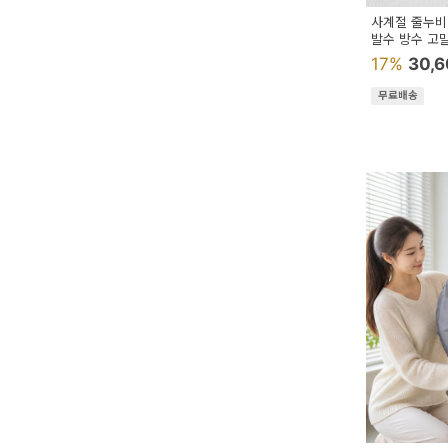
이
사계절 줄누비
벤
발수 방수 고
17%
30,
트
무료배송
기
획
전