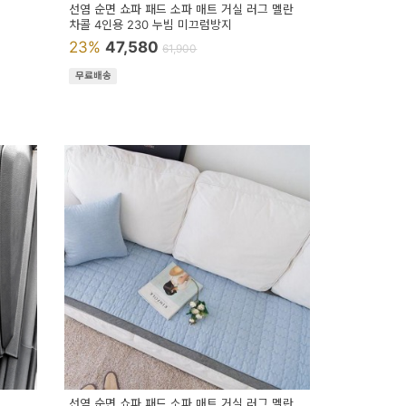
선염 순면 쇼파 패드 소파 매트 거실 러그 멜란
차콜 4인용 230 누빔 미끄럼방지
23%
47,580
61,900
무료배송
선염 순면 쇼파 패드 소파 매트 거실 러그 멜란