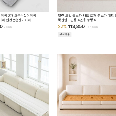
 커버 2개 오븐손잡이커버
멜란 모달 돌소파 패드 토퍼 흙쇼파 매트
커버 현관문손잡이커버
푹신한 3인용 4인용 롱방석
커버 도어손잡이
00
22%
113,850
7,500
146,900
무료배송