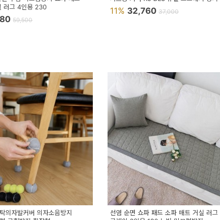
 러그 4인용 230
11%
32,760
37,000
580
59,500
식탁의자발커버 의자소음방지
선염 순면 쇼파 패드 소파 매트 거실 러그