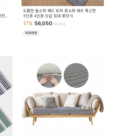
도톰한 돌소파 패드 토퍼 흙쇼파 매트 푹신한
고천
3인용 4인용 싱글 침대 롱방석
17%
56,050
67,300
무료배송