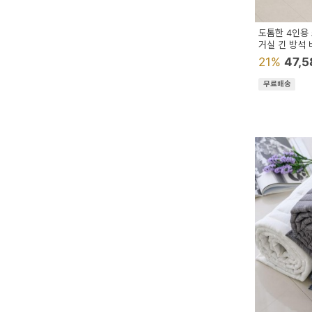
페
트/
도톰한 4인용
거실 긴 방석
러
21%
47,
그
무료배송
커
튼/
블
라
인
드
홈
데
코
수