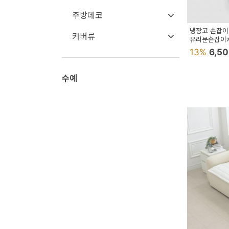
용
주방데코
품
냉장고 손잡이
커버류
유리문손잡이
가
서랍장손잡이
13%
6,5
구
침
수예
구
인
테
리
어
소
품
카