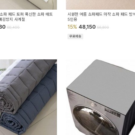
 소파 패드 토퍼 푹신한 쇼파 매트
시원한 여름 쇼파패드 마작 소파 패드 방
 배김방지 사계절
5인용
580
15%
48,150
60,400
56,800
무료배송