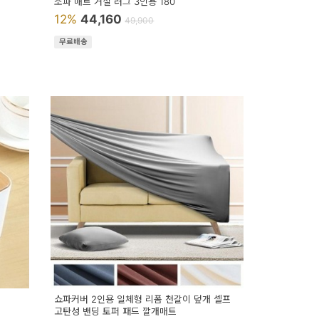
소파 매트 거실 러그 3인용 180
12%
44,160
49,900
무료배송
쇼파커버 2인용 일체형 리폼 천갈이 덮개 셀프
고탄성 밴딩 토퍼 패드 깔개매트