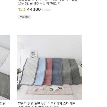
블루 3인용 180 누빔 미끄럼방지
15%
44,160
52,100
무료배송
 멜란
멜란지 선염 순면 누빔 미끄럼방지 쇼파 패드