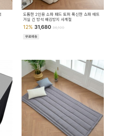
석
도톰한 2인용 소파 패드 토퍼 푹신한 쇼파 매트
거실 긴 방석 배김방지 사계절
12%
31,680
36,100
무료배송