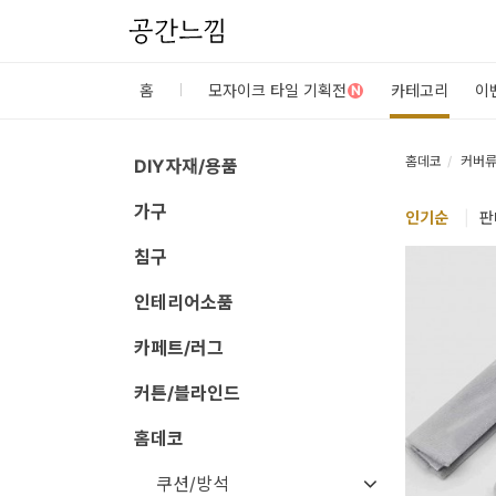
공간느낌
로
홈
모자이크 타일 기획전
카테고리
이
N
그
인
홈데코
커버
DIY자재/용품
가구
홈
인기
순
|
판
카
침구
테
인테리어소품
고
카페트/러그
리
커튼/블라인드
DIY
홈데코
자
재/
쿠션/방석