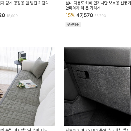
먼지 덮개 공장용 팬 방진 가림막
실내 다용도 커버 먼지차단 보호용 선풍기
안마의자 리 돈 가리개
520
15%
47,570
15,900
55,700
무료배송
순면 누빔 미끄럼방지 쇼파 패드
시트등 커버 K5 DL3 퓨얼 스크래치 방지