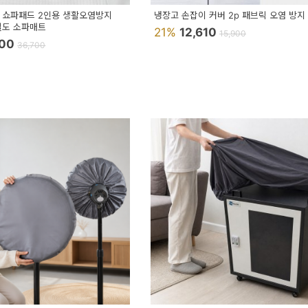
 쇼파패드 2인용 생활오염방지
냉장고 손잡이 커버 2p 패브릭 오염 방지
밀도 소파매트
21%
12,610
15,900
600
36,700