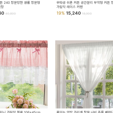
튼 240 창문방한 원룸 창문형
무타공 쉬폰 커튼 공간분리 부착형 커튼 
긴창
가림막 레이스 커텐
160
19%
15,240
40,800
18,900
니 가림막 블루 106x45cm
붙이는 안방 가리개 창문 나비 주름 베란