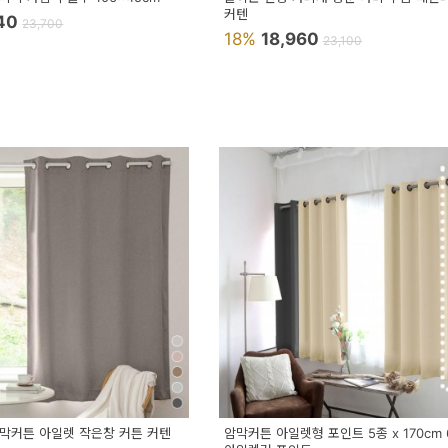
커텐
640
23,700
18%
18,960
23,100
암막커튼 아일렛 작은창 커튼 커텐
암막커튼 아일렛형 포인트 5종 x 170cm 