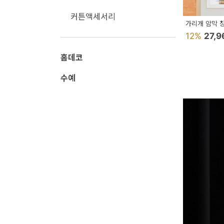
페
커튼액세서리
트/
가리개 암막 
러
12%
27,
그
홈데코
커
수예
튼/
블
라
인
드
홈
데
코
수