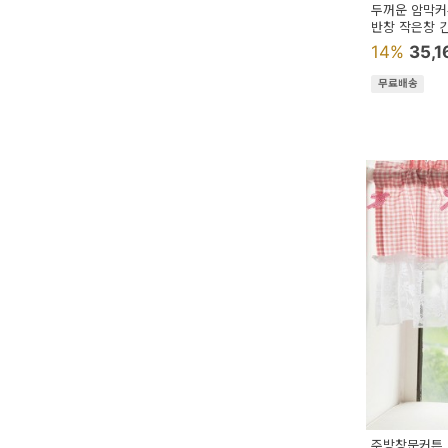
두꺼운 암막커
반창 작은창 
14%
35,
무료배송
주방창문커튼 미