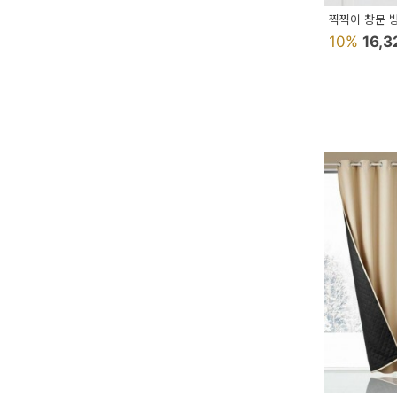
이
찍찍이 창문 방
벤
10%
16,
트
기
획
전