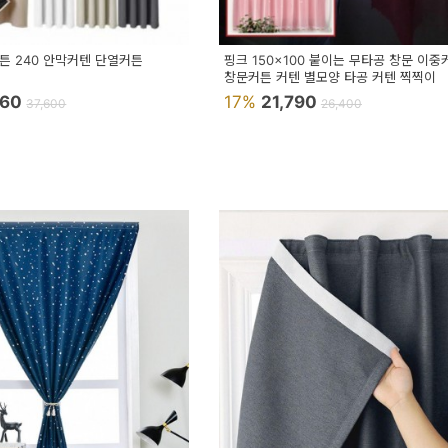
튼 240 안막커텐 단열커튼
핑크 150x100 붙이는 무타공 창문 이중
창문커튼 커텐 별모양 타공 커텐 찍찍이
360
17%
21,790
37,600
26,400