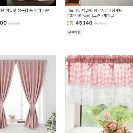
짧은 아일렛 창문형 봉 암막 커텐
미드나잇 아일릿 암막커튼 2장세트
(132x160cm) (그린)/재입고
000
9%
45,140
30,200
49,700
무료배송