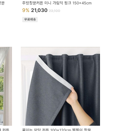
창문
주방창문커튼 미니 가림막 핑크 150x45cm
9%
21,030
23,100
무료배송
다 커튼
붙이는 암막 커튼 100x120cm 찍찍이 창문