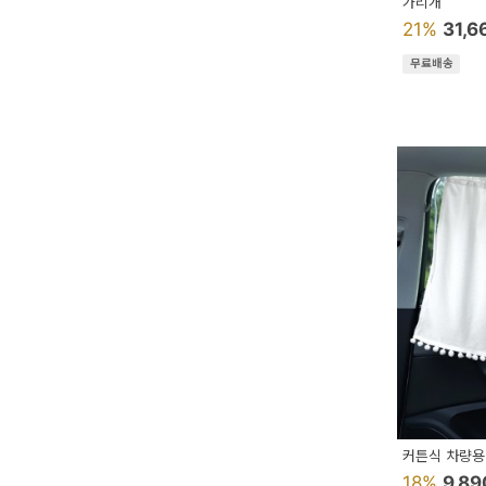
가리개
21%
31,
무료배송
커튼식 차량용
18%
9,8