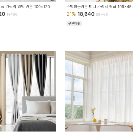
풍 가림막 암막 커튼 100x120
주방창문커튼 미니 가림막 핑크 106x45
320
21%
18,640
18,100
23,700
무료배송