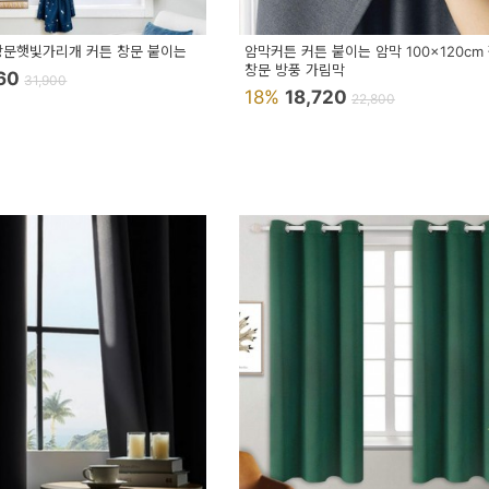
창문햇빛가리개 커튼 창문 붙이는
암막커튼 커튼 붙이는 암막 100x120cm
창문 방풍 가림막
960
31,900
18%
18,720
22,800