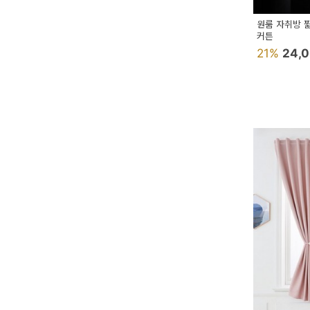
예
원룸 자취방 
커튼
베
21%
24,
스
트
모
자
이
크
타
N
일
기
획
전