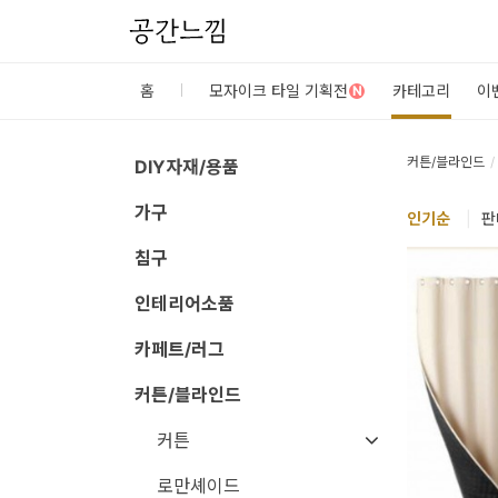
공간느낌
로
홈
모자이크 타일 기획전
카테고리
이
N
그
인
커튼/블라인드
DIY자재/용품
가구
홈
인기
순
|
판
카
침구
테
인테리어소품
고
카페트/러그
리
커튼/블라인드
DIY
커튼
자
재/
로만셰이드