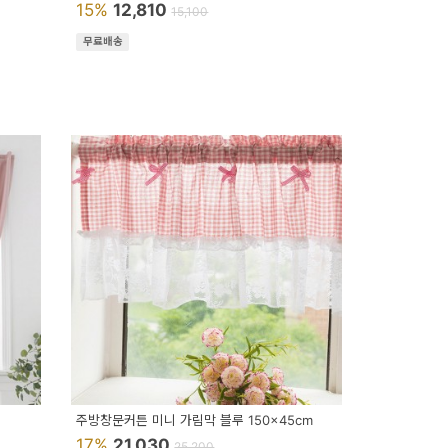
15%
12,810
15,100
무료배송
주방창문커튼 미니 가림막 블루 150x45cm
17%
21,030
25,200