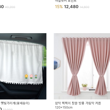
아일렛커 포인트
660
15%
12,480
40,200
14,600
 햇빛가리개(꽃세송이)
암막 찍찍이 창문 방풍 가림막 커튼
120x150cm
90
12,000