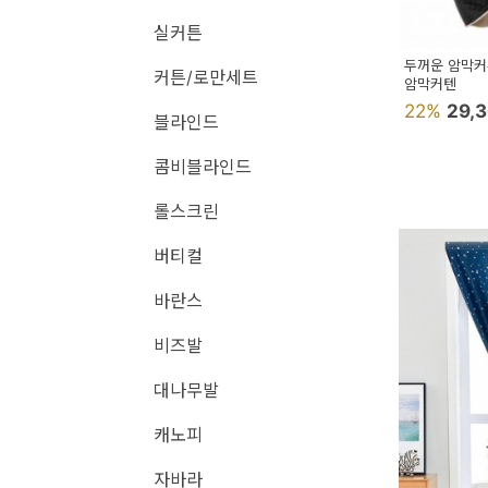
용
실커튼
품
두꺼운 암막커
커튼/로만세트
암막커텐
가
22%
29,
블라인드
구
침
콤비블라인드
구
롤스크린
인
버티컬
테
바란스
리
비즈발
어
소
대나무발
품
캐노피
카
자바라