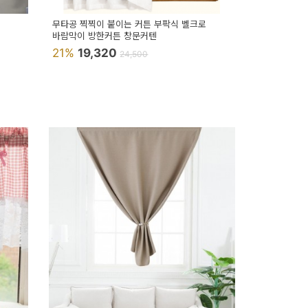
무타공 찍찍이 붙이는 커튼 부팍식 벨크로
바람막이 방한커튼 창문커텐
21%
19,320
24,500