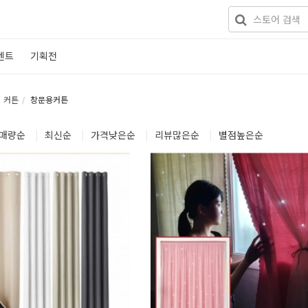
벤트
기획전
커튼
창문용커튼
매량
순
|
최신
순
|
가격낮은
순
|
리뷰많은
순
|
별점높은
순