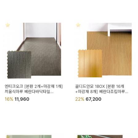
엔티크오크 [본판 2개+마감재 1개]
골디드안모 1BOX [본판 16개
끼움식마루 베란다바닥타일
+마감재 8개] 베란다조립마루
조립식우드타일 우드타일
틈새없는매트 마루발판 마루바닥재
16%
11,960
22%
67,200