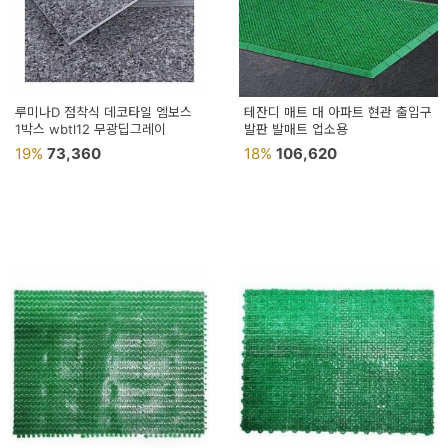
이
벤
트
기
루미나D 점착식 데코타일 엠보스
테잔디 매트 대 아파트 현관 출입구
1박스 wbtl12 무광딥그레이
발판 발매트 업소용
획
19%
73,360
18%
106,620
전