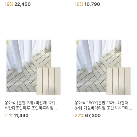
50x100cm
조립식타일
19%
22,450
16%
10,790
옹이색 [본판 2개+마감재 1개]
옹이색 1BOX[본판 16개+마감재
베란다조립마루 조립마루타일
8개] 거실바닥타일 조립식데크타일
틈새없는매트 테라스바닥재
셀프시공타일 현관발판매트
11%
11,440
22%
67,200