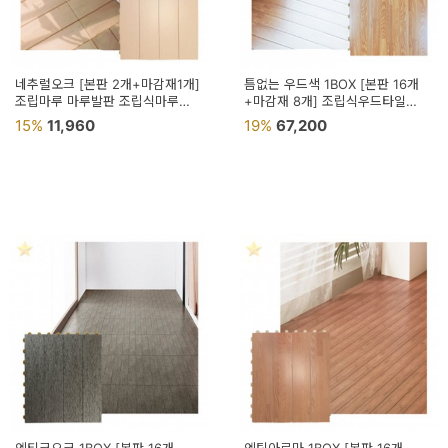
네추럴오크 [본판 2개+마감재1개]
틈없는 우드색 1BOX [본판 16개
조립마루 마루발판 조립식마루
+마감재 8개] 조립식우드타일
비접착식데코타일
셀프바닥시공 마루타일 끼움식마루
15%
11,960
19%
67,200