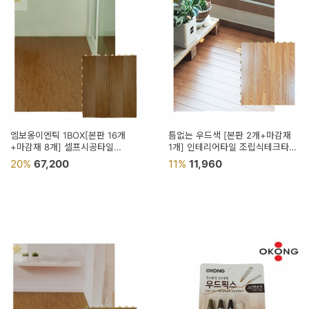
엠보옹이엔틱 1BOX[본판 16개
틈없는 우드색 [본판 2개+마감재
+마감재 8개] 셀프시공타일
1개] 인테리어타일 조립식테크타일
인테리어타일 조립식테크타일
거실바닥타일 셀프인테리어바닥
20%
67,200
11%
11,960
셀프타일