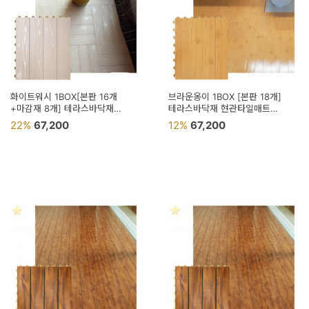
화이트워시 1BOX[본판 16개
브라운옹이 1BOX [본판 18개]
+마감재 8개] 테라스바닥재
테라스바닥재 현관타일매트
발코니타일 조립마루 바닥깔개
인테리어타일 셀프시공타일
22%
67,200
12%
67,200