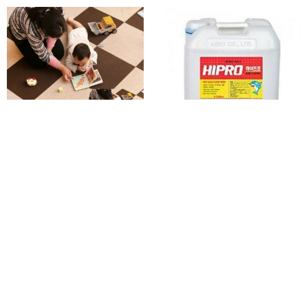
카펫바닥 조각매트 소 30x30
로 타일왁스 바닥왁스 코팅제
현관바닥 바닥깔판
모든바닥 왁스
19%
6,630
19%
80,740