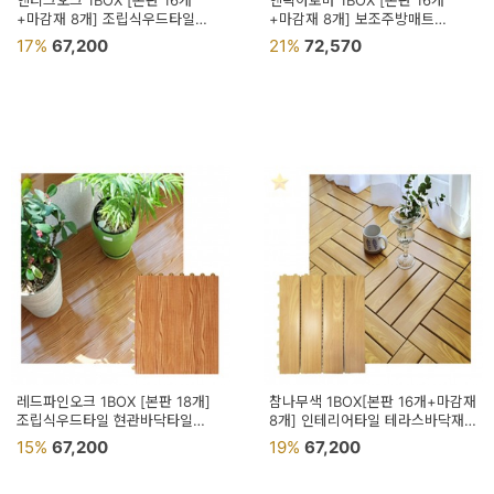
엔티크오크 1BOX [본판 16개
엔틱아로마 1BOX [본판 16개
+마감재 8개] 조립식우드타일
+마감재 8개] 보조주방매트
셀프바닥시공 비접착식데코타일
테라스바닥재 틈새없는매트
17%
67,200
21%
72,570
마루발판
인테리어타일
레드파인오크 1BOX [본판 18개]
참나무색 1BOX[본판 16개+마감재
조립식우드타일 현관바닥타일
8개] 인테리어타일 테라스바닥재
끼움식마루 조립마루
틈새없는매트 조립마루
15%
67,200
19%
67,200