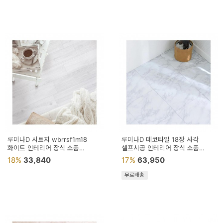
페
트/
러
그
커
튼/
블
라
인
루미나D 시트지 wbrrsf1m18
루미나D 데코타일 18장 사각
화이트 인테리어 장식 소품
드
셀프시공 인테리어 장식 소품
공간꾸미기
공간꾸미기 거실
18%
33,840
17%
63,950
홈
무료배송
데
코
수