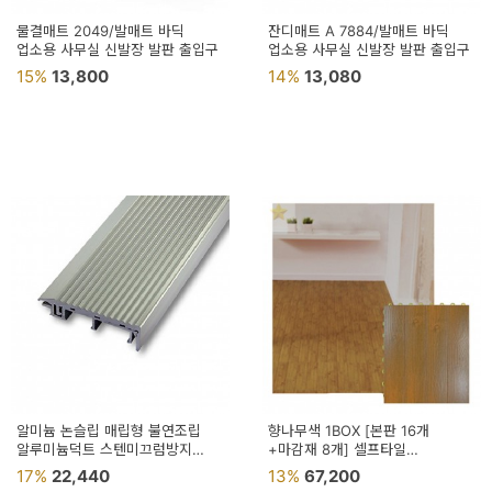
물결매트 2049/발매트 바딕
잔디매트 A 7884/발매트 바딕
업소용 사무실 신발장 발판 출입구
업소용 사무실 신발장 발판 출입구
15%
13,800
14%
13,080
알미늄 논슬립 매립형 불연조립
향나무색 1BOX [본판 16개
알루미늄덕트 스텐미끄럼방지
+마감재 8개] 셀프타일
계단논슬립패드
셀프인테리어바닥 퍼즐타일
17%
22,440
13%
67,200
인테리어타일