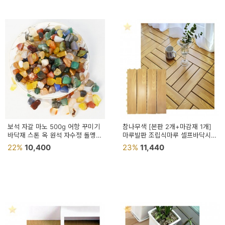
보석 자갈 마노 500g 어항 꾸미기
참나무색 [본판 2개+마감재 1개]
바닥재 스톤 옥 원석 자수정 돌멩이
마루발판 조립식마루 셀프바닥시공
칼라 작은 돌
비접착식데코타일
22%
10,400
23%
11,440