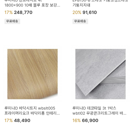
루미나D 단프라시트 4t
EPB150-B 브라켓 기둥고정브라켓
용
1800x900 10매 블루 포장 보강
기둥지지대
작업용
17%
248,770
20%
91,610
품
무료배송
무료배송
가
구
침
구
인
테
리
어
소
루미나D 바닥시트지 wbslt005
루미나D 데코타일 3t 1박스
프라이머리오크 바닥리폼 인테리어
품
wbtl02 무광콘크리트그레이 바닥
공간꾸미기
셀프 인테리어
17%
48,490
16%
66,900
카