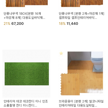
단풍나무색 1BOX[본판 16개
단풍나무색 [본판 2개+마감재 1개]
+마감재 8개] 다용도실바닥재
셀프타일 셀프인테리어바닥
셀프바닥시공 마루발판 조립마루
다용도실타일 인테리어타일
21%
67,200
18%
11,440
인테리어 데코 데코잔디 미니 인조
브라운옹이 [본판 2개] 발코니타일
소품촬영 잔디 미니잔디
인테리어타일 다용도실타일