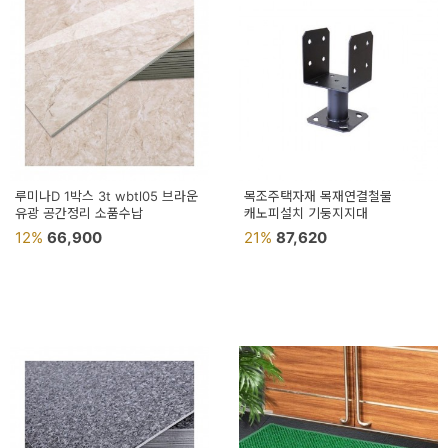
예
베
스
트
모
자
루미나D 1박스 3t wbtl05 브라운
목조주택자재 목재연결철물
유광 공간정리 소품수납
캐노피설치 기둥지지대
이
12%
66,900
21%
87,620
크
타
N
일
기
획
전