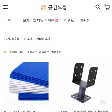
공간느낌
로
홈
모자이크 타일 기획전
이벤트
기획전
N
그
인
DIY자재/용품
바닥재
기타바닥재
홈
인기
판매량
최신
가격낮은
리뷰많은
별점높은
카
테
고
리
DIY
자
재/