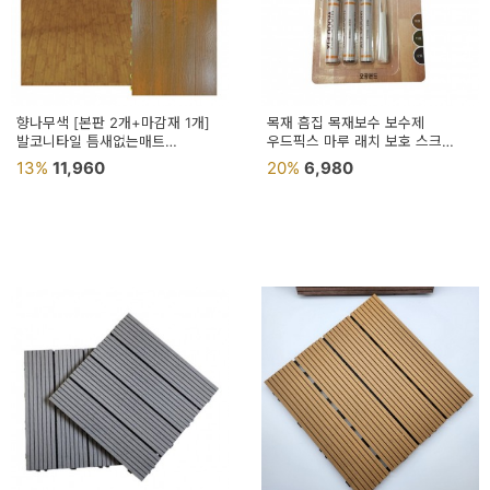
향나무색 [본판 2개+마감재 1개]
목재 흠집 목재보수 보수제
발코니타일 틈새없는매트
우드픽스 마루 래치 보호 스크
인테리어타일 조립식우드타일
마루보호 마루보수 레치 흠집보수
13%
11,960
20%
6,980