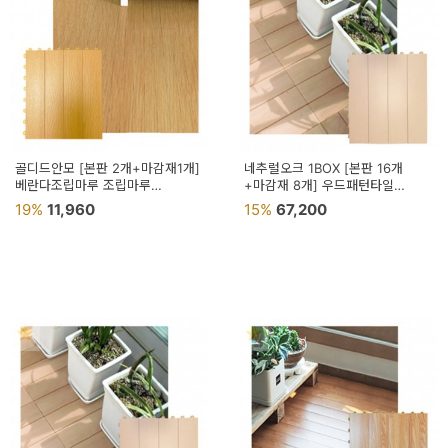
골디드안모 [본판 2개+마감재1개]
네추럴오크 1BOX [본판 16개
베란다조립마루 조립마루
+마감재 8개] 우드패턴타일
우드패턴타일 바닥깔개
조립식데크타일 조립식우드타일
19%
11,960
15%
67,200
바닥깔개