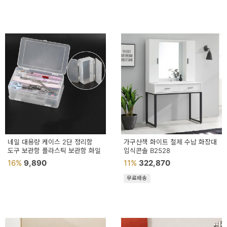
페
트/
러
그
커
튼/
블
라
인
네일 대용량 케이스 2단 정리함
가구산책 화이트 철제 수납 화장대
도구 보관함 플라스틱 보관함 화일
드
입식콘솔 B2528
16%
9,890
11%
322,870
홈
무료배송
데
코
수