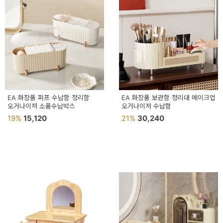
예
베
스
트
모
자
EA 화장품 퍼프 수납함 정리함
EA 화장품 보관함 정리대 메이크업
오거나이저 소품수납박스
오거나이저 수납함
이
19%
15,120
21%
30,240
크
타
N
일
기
획
전