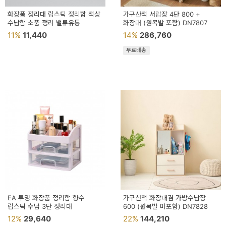
화장품 정리대 립스틱 정리함 책상
가구산책 서랍장 4단 800 +
수납함 소품 정리 밸류유통
화장대 (원목발 포함) DN7807
11%
11,440
14%
286,760
무료배송
EA 투명 화장품 정리함 향수
가구산책 화장대겸 가방수납장
립스틱 수납 3단 정리대
600 (원목발 미포함) DN7828
12%
29,640
22%
144,210