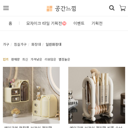
공간느낌
로
홈
모자이크 타일 기획전
이벤트
기획전
N
그
인
가구
침실가구
화장대
일반화장대
홈
인기
판매량
최신
가격낮은
리뷰많은
별점높은
카
테
고
리
DIY
자
재/