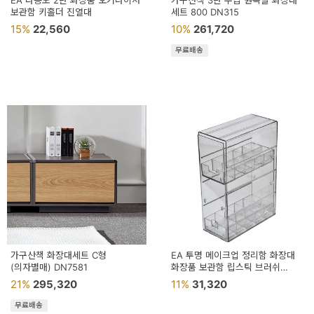
EA 다용도 2단 화장품 오거나이저
가구산책 3단 수납 원목발 화장대
보관함 키홀더 진열대
세트 800 DN315
15%
22,560
10%
261,720
무료배송
가구산책 화장대세트 C형
EA 투명 메이크업 정리함 화장대
(의자별매) DN7581
화장품 보관함 립스틱 브러쉬
정리대
21%
295,320
11%
31,320
무료배송