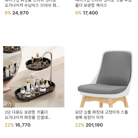
메이크업 화장품 브러쉬 정리함
메이크업 브러쉬 정리함 빗통 수납
용
오거나이저 수납박스 브러쉬 화장
홀더 보관함 케이스
용품 책상
9%
24,970
9%
17,400
품
가
구
침
구
인
테
리
어
소
2단 다용도 보관함 키홀더
모던 심플 화장대 고정의자 스툴
오거나이저 화장품 진열대
품
원목 등받이 의자
품트레이 책상
22%
16,770
22%
201,190
카