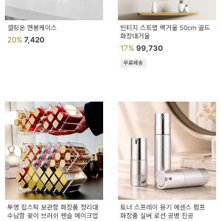
셀링온 면봉케이스
빈티지 스트랩 벽거울 50cm 골드
화장대거울
20%
7,420
17%
99,730
무료배송
투명 립스틱 보관함 화장품 정리대
토너 스프레이 용기 에센스 펌프
수납함 꽂이 브러쉬 펜슬 메이크업
화장품 실버 로션 공병 진공