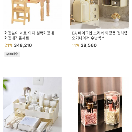
이
벤
트
기
화장놀이 세트 의자 원목화장대
EA 메이크업 브러쉬 화장품 정리함
화장대거울세트
오거나이저 수납박스
획
21%
348,210
11%
28,560
전
무료배송