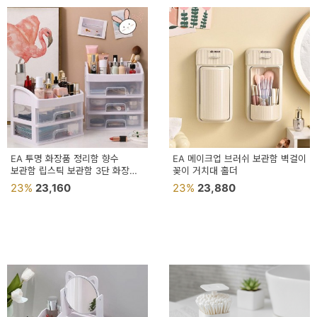
EA 투명 화장품 정리함 향수
EA 메이크업 브러쉬 보관함 벽걸이
보관함 립스틱 보관함 3단 화장품
꽂이 거치대 홀더
수납함
23%
23,160
23%
23,880