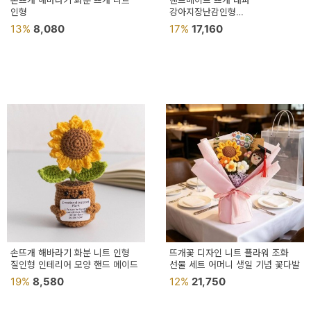
손뜨개 해바라기 화분 뜨개 니트
핸드메이드 뜨개 대파
용
인형
강아지장난감인형
강아지뜨개장난감
13%
8,080
17%
17,160
품
가
구
침
구
인
테
리
어
소
손뜨개 해바라기 화분 니트 인형
뜨개꽃 디자인 니트 플라워 조화
질인형 인테리어 모양 핸드 메이드
품
선물 세트 어머니 생일 기념 꽃다발
19%
8,580
12%
21,750
카