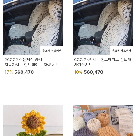
예
베
스
트
모
자
2CGC2 주문제작 카시트
CGC 차량 시트 핸드메이드 손뜨개
자동차시트 핸드메이드 차량 시트
사계절시트
이
17%
560,470
10%
560,470
크
타
N
일
기
획
전