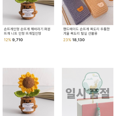
이
벤
트
기
손뜨개인형 손뜨개 해바라기 화분
핸드메이드 손뜨개 목도리 두툼한
뜨개 니트 인형 뜨개질인형
겨울 목도리 털실 선물용
획
12%
9,710
23%
18,130
전
일시 품절