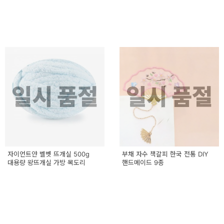
일시 품절
일시 품절
자이언트얀 벨벳 뜨개실 500g
부채 자수 책갈피 한국 전통 DIY
대용량 왕뜨개실 가방 목도리
핸드메이드 9종