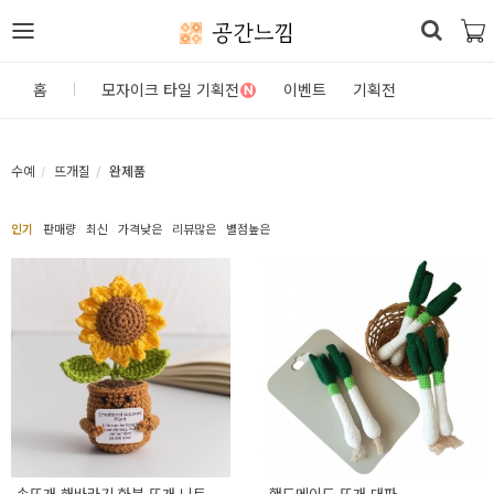
공간느낌
로
홈
모자이크 타일 기획전
이벤트
기획전
N
그
인
수예
뜨개질
완제품
홈
인기
판매량
최신
가격낮은
리뷰많은
별점높은
카
테
고
리
DIY
자
재/