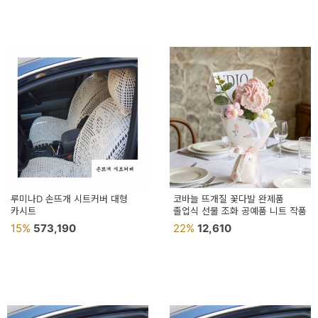
페
트/
러
그
커
튼/
블
라
인
루미나D 손뜨개 시트커버 대형
코바늘 뜨개질 꽃다발 완제품
카시트
드
졸업식 선물 조화 공예품 니트 작품
15%
573,190
22%
12,610
홈
데
코
수